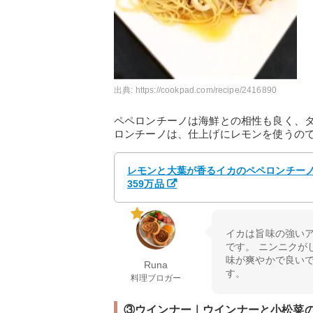
出典:
https://cookpad.com/recipe/2416890
ペペロンチーノは海鮮との相性も良く、
ロンチーノは、仕上げにレモンを使うの
レモンと大葉が香るイカのペペロンチーノ 
359万品
イカは旨味の強い
です。 ニンニク
味が爽やかで良い
Runa
す。
料理ブロガー
③ウインナー｜ウインナーと小松菜