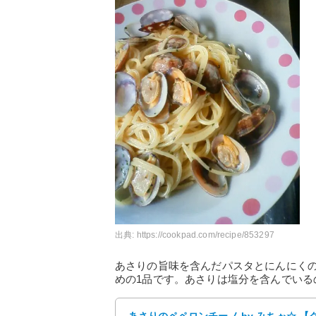
出典:
https://cookpad.com/recipe/853297
あさりの旨味を含んだパスタとにんにく
めの1品です。あさりは塩分を含んでい