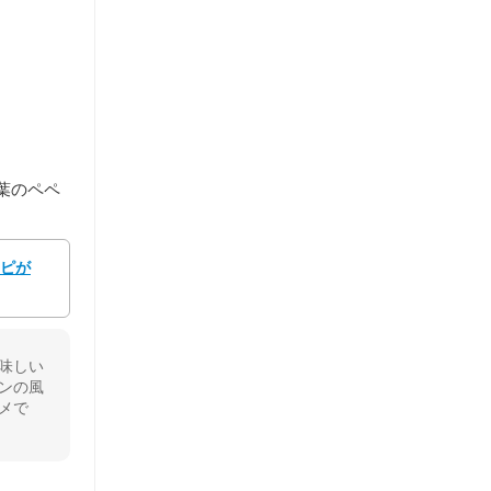
葉のペペ
シピが
味しい
ンの風
メで