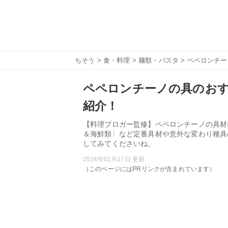
ちそう
>
食・料理
>
麺類・パスタ
> ペペロンチ
ペペロンチーノの具のおす
紹介！
【料理ブロガー監修】ペペロンチーノの具材
＆海鮮類〉など定番具材や意外な変わり種具
してみてくださいね。
2024年01月27日 更新
（このページにはPRリンクが含まれています）