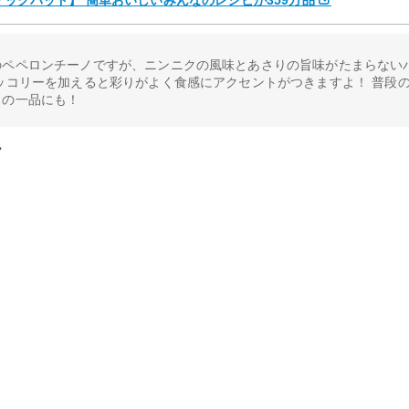
【クックパッド】 簡単おいしいみんなのレシピが359万品
のペペロンチーノですが、ニンニクの風味とあさりの旨味がたまらない
ッコリーを加えると彩りがよく食感にアクセントがつきますよ！ 普段
ィの一品にも！
ノ