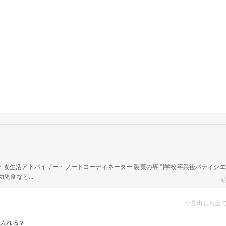
a
・食生活アドバイザー・フードコーディネーター 製菓の専門学校卒業後パティシ
児食など...
何入れる？