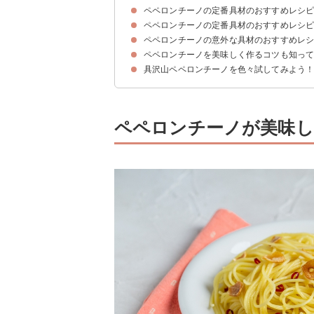
ペペロンチーノの定番具材のおすすめレシ
ペペロンチーノの定番具材のおすすめレシ
①あさり｜あさりのペペロンチーノ
②イカ｜イカと大葉のペペロンチーノ
③ウインナー｜ウインナーと小松菜のペペロンチ
④えび｜えびとアスパラのペペロンチーノ
ペペロンチーノの意外な具材のおすすめレ
①キャベツ｜キャベツとベーコンのペペロンチー
②ブロッコリー｜アンチョビとブロッコリーのペ
③きのこ｜きのこのペペロンチーノ
④玉ねぎ｜新玉ねぎのペペロンチーノ
⑤えのき｜えのきのペペロンチーノ
⑥ほうれん草｜ほうれん草とベーコンのペペロン
ペペロンチーノを美味しく作るコツも知っ
①鯖缶｜鯖缶とキャベツのペペロンチーノ
②長ネギ｜長ネギとしらすの和風ペペロンチーノ
③ひき肉｜水菜とひき肉のペペロンチーノ
具沢山ペペロンチーノを色々試してみよう
①ペペロンチーノの乳化のやり方・タイミング
②ペペロンチーノの隠し味のおすすめ
ペペロンチーノが美味し