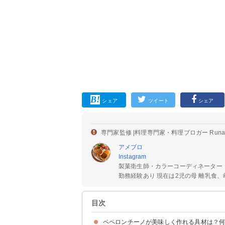
シェア
ツイート
シェア
専門家監修 |
料理専門家・料理ブロガー Run
アメブロ
Instagram
製菓衛生師・カラーコーディネーター
勤務経験あり 現在は2児の母 離乳食、幼
目次
ペペロンチーノが美味しく作れる具材は？