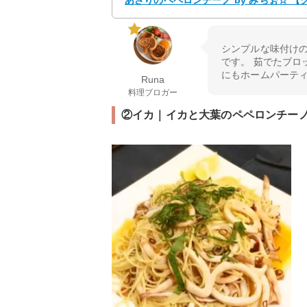
あさりのペペロンチーノ by みちぉ☆ 
シンプルな味付け
です。 茹でたブロ
にもホームパーテ
Runa
料理ブロガー
②イカ｜イカと大葉のペペロンチー