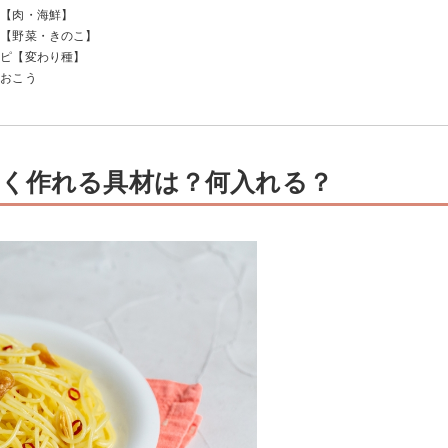
ピ【肉・海鮮】
ピ【野菜・きのこ】
ーノ
シピ【変わり種】
ノ
ペロンチーノ
チーノ
ておこう
！
く作れる具材は？何入れる？