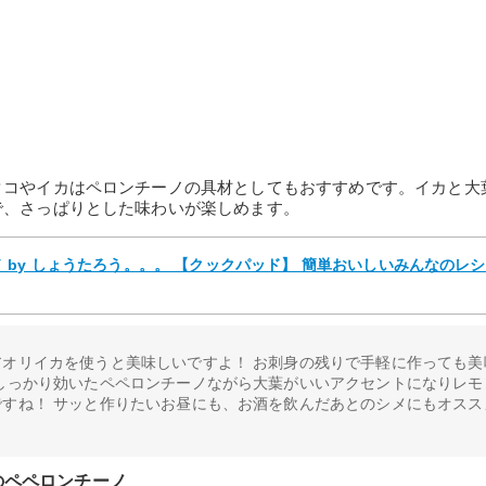
タコやイカはペロンチーノの具材としてもおすすめです。イカと大
で、さっぱりとした味わいが楽しめます。
by しょうたろう。。。 【クックパッド】 簡単おいしいみんなのレ
アオリイカを使うと美味しいですよ！ お刺身の残りで手軽に作っても美
がしっかり効いたペペロンチーノながら大葉がいいアクセントになりレモ
ですね！ サッと作りたいお昼にも、お酒を飲んだあとのシメにもオスス
のペペロンチーノ