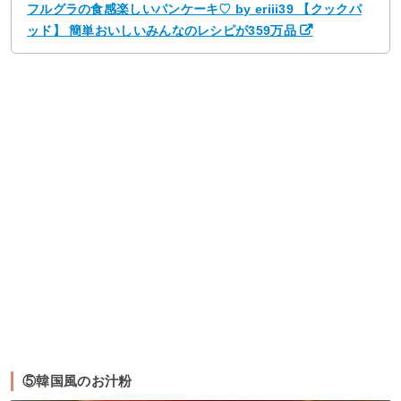
フルグラの食感楽しいパンケーキ♡ by eriii39 【クックパ
ッド】 簡単おいしいみんなのレシピが359万品
⑤韓国風のお汁粉