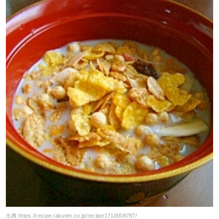
出典:
https://recipe.rakuten.co.jp/recipe/1710008787/