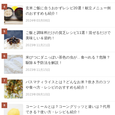
4
玄米ご飯に合うおかずレシピ20選！献立メニュー例
のおすすめも紹介！
2024年03月08日
5
ご飯と調味料だけの貧乏レシピ11選！混ぜるだけで
美味しい＆節約！
2023年11月21日
6
米びつにダニっぽい茶色の虫が…食べれる？危険？
駆除＆予防法を解説！
2023年11月15日
7
バスマティライスとは？どんなお米？炊き方のコツ
や食べ方・レシピのおすすめも紹介！
2023年09月10日
8
コーンミールとは？コーングリッツと違いは？代用
できる？使い方・レシピも紹介！