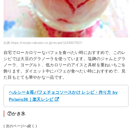
出典:
https://recipe.rakuten.co.jp/recipe/1140007507/
自宅でローカロリーなパフェを食べたい時におすすめで、このレ
シピでは大豆のグラノーラを使っています。塩麹のジャムとグラ
ノーラ、ヨーグルト、低カロリーのアイスと具材を重ねいちごを
飾ります。ダイエット中にパフェが食べたい時におすすめで、見
た目もとても華やかな一品です。
ヘルシー＆苺パフェチョコソースかけ レシピ・作り方 by
Polaris36｜楽天レシピ
⑦かき氷
( 次のページへ続く )