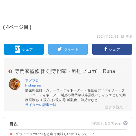
( 4ページ目 )
2024年02月14日 更新
シェア
ツイート
シェア
専門家監修 |
料理専門家・料理ブロガー Runa
アメブロ
Instagram
製菓衛生師・カラーコーディネーター・食生活アドバイザー・フ
ードコーディネーター 製菓の専門学校卒業後パティシエとして勤
務経験あり 現在は2児の母 離乳食、幼児食など...
ライターの記事一覧
目次
グラノーラのいつもと違う美味しい食べ方って…？