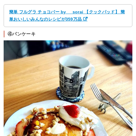
簡単 フルグラ チョコバー by __sorai 【クックパッド】 簡
単おいしいみんなのレシピが359万品
④パンケーキ