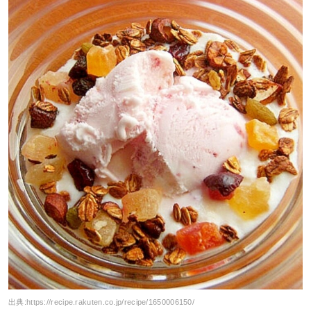
出典:
https://recipe.rakuten.co.jp/recipe/1650006150/