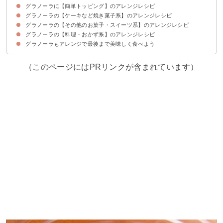
グラノーラに【簡単トッピング】のアレンジレシピ
グラノーラの【ケーキなど焼き菓子系】のアレンジレシピ
①牛乳
②ヨーグルト
③はちみつとクリームチーズかけ
④和風だし
グラノーラの【その他のお菓子・スイーツ系】のアレンジレシピ
①マフィン
②クッキー
③スコーン
④パウンドケーキ
⑤クランチ
⑥ビスコッティ
⑦シュトーレン
グラノーラの【料理・おかず系】のアレンジレシピ
①レアチーズケーキ
②アイスのグラノーラ添え
③チョコバー
④パンケーキ
⑤韓国風のお汁粉
⑥いちごパフェ
⑦かき氷
グラノーラもアレンジで最後まで美味しく食べよう
①フルーツグラタン
②サンドイッチ
③ホットサラダ
④かぼちゃのスープ
⑤フレンチトースト
⑥オムレツ
⑦スムージー
（このページにはPRリンクが含まれています）