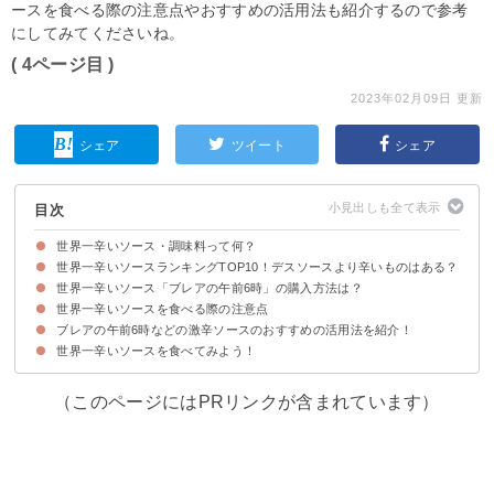
ースを食べる際の注意点やおすすめの活用法も紹介するので参考
にしてみてくださいね。
( 4ページ目 )
2023年02月09日 更新
シェア
ツイート
シェア
目次
世界一辛いソース・調味料って何？
世界一辛いソースランキングTOP10！デスソースより辛いものはある？
辛さの指標「スコヴィル値」について知っておこう
世界一辛いソース「ブレアの午前6時」の購入方法は？
【第10位】サドンデスソース・ジョロキア（10万SHU）
【第9位】激辛デスソース サタンブラッド（80万SHU）
【第8位】アカハチ辛すぎホットソース（105万SHU）
【第7位】ウルトラデスソース・ジャージーフューリー（117万3000SHU）
【第6位】ハバネロソースBEWARE（150万SHU）
【第5位】ブレアーズサルサソース（150万SHU）
【第4位】リーパーズハーベストチリソース（156万SHU）
【第3位】リーパーズハーベストチリソースフィーバー（220万SHU）
【第2位】ザ・ソース（710万SHU）
【第1位】ブレアの午前6時（1600万SHU）
世界一辛いソースを食べる際の注意点
ブレアの午前6時は限定商品なので入手が難しい
ザ・ソースなどはネットで購入可能
ブレアの午前6時などの激辛ソースのおすすめの活用法を紹介！
①素手で触らない
②一気に食べない
世界一辛いソースを食べてみよう！
①ピザなど料理にかける
②他の調味料と混ぜ合わせて食べやすくする
（このページにはPRリンクが含まれています）