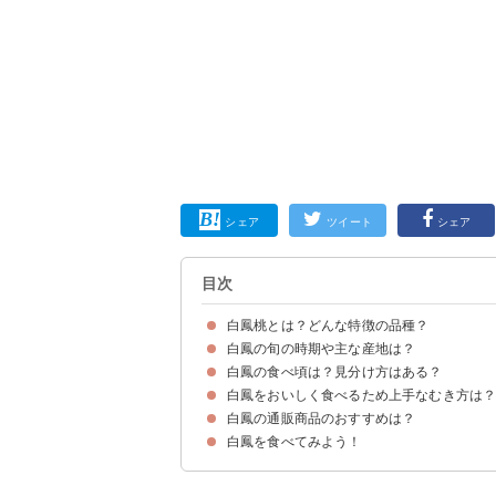
シェア
ツイート
シェア
目次
白鳳桃とは？どんな特徴の品種？
白鳳の旬の時期や主な産地は？
白鳳は「白桃」と「橘早生」の交配した桃の品種
白鳳の味わい
白鳳の値段
白鳳の食べ頃は？見分け方はある？
白鳳の旬の時期は7月下旬〜8月
白鳳の産地
白鳳をおいしく食べるため上手なむき方は
白鳳の通販商品のおすすめは？
①湯むきが安全でおすすめ
②包丁でむくのもあり
白鳳を食べてみよう！
①あら川の桃(22,000円)
②山梨県産朝採れ桃２kg(10,000円)
③岡山県産白鳳桃(9,580円)