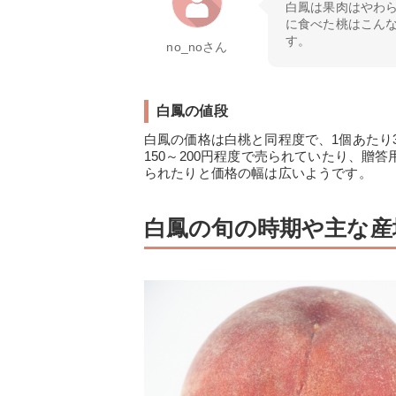
白鳳は果肉はやわ
に食べた桃はこん
す。
no_noさん
白鳳の値段
白鳳の価格は白桃と同程度で、1個あたり3
150～200円程度で売られていたり、贈答
られたりと価格の幅は広いようです。
白鳳の旬の時期や主な産