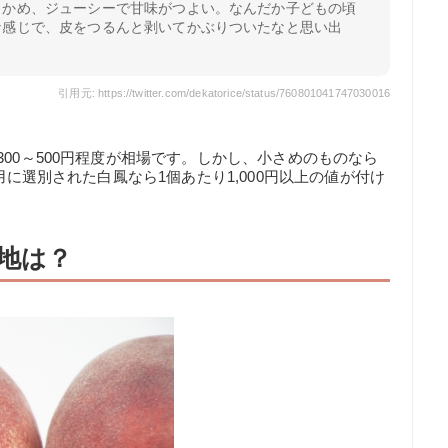
らかめ、ジューシーで甘味がつよい。なんだか子どもの頃
な感じで、皮をつるんと剥いてかぶりついたなと思い出
引用元: https://twitter.com/dekatorice/status/760801041747030016
00～500円程度が相場です。しかし、小さめのものなら
用に選別された白鳳なら1個あたり1,000円以上の値が付け
地は？