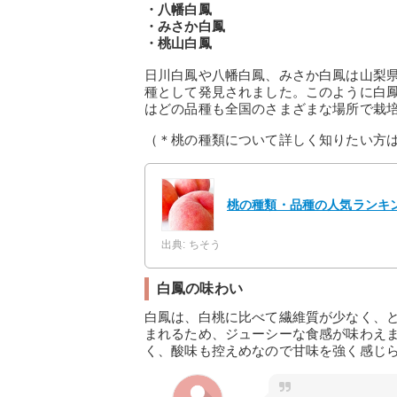
・八幡白鳳
・みさか白鳳
・桃山白鳳
日川白鳳や八幡白鳳、みさか白鳳は山梨
種として発見されました。このように白
はどの品種も全国のさまざまな場所で栽
（＊桃の種類について詳しく知りたい方
桃の種類・品種の人気ランキン
出典: ちそう
白鳳の味わい
白鳳は、白桃に比べて繊維質が少なく、
まれるため、ジューシーな食感が味わえま
く、酸味も控えめなので甘味を強く感じ