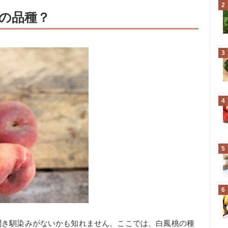
2
の品種？
3
4
5
6
聞き馴染みがないかも知れません。ここでは、白鳳桃の種