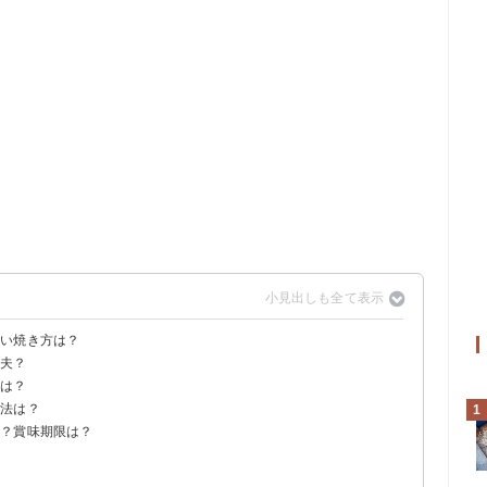
しい焼き方は？
丈夫？
法は？
方法は？
1
る？賞味期限は？
！