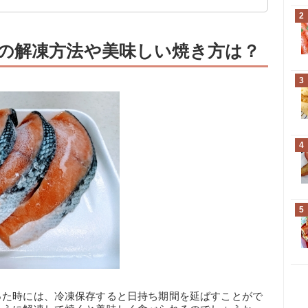
2
の解凍方法や美味しい焼き方は？
3
4
5
った時には、冷凍保存すると日持ち期間を延ばすことがで