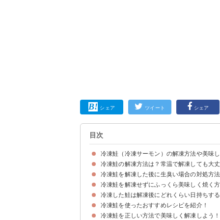
シェア
ツイート
シェア
目次
冷凍鮭（冷凍サーモン）の解凍方法や美味
冷凍鮭の解凍方法は？常温で解凍しても大
冷凍鮭を解凍した後に生臭い場合の対処方
常温での解凍は避けた方が無難
①レンジで解凍する方法
②冷蔵庫に入れて自然解凍する方法
③氷水で解凍する方法
冷凍鮭を解凍せずにふっくら美味しく焼く
①牛乳に20〜30分浸す
②調理の20〜30分前に塩を振る
③塩麹につける
冷凍した鮭は解凍後にどれくらい日持ちす
①フライパンでの焼き方
②オーブンでの焼き方
冷凍鮭を使ったおすすめレシピを紹介！
解凍後の日持ち期間は1〜2日が目安
解凍後の鮭は再冷凍NG
食べてはいけない・腐っている鮭の特徴
冷凍鮭を正しい方法で美味しく解凍しよう
①冷凍鮭で作るホイル焼きのムニエル
②レモン蒸し
③炊き込みご飯