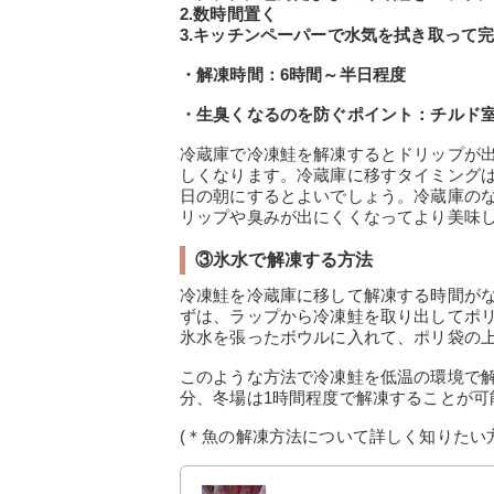
2.数時間置く
3.キッチンペーパーで水気を拭き取って
・解凍時間：6時間～半日程度
・生臭くなるのを防ぐポイント：チルド
冷蔵庫で冷凍鮭を解凍するとドリップが
しくなります。冷蔵庫に移すタイミング
日の朝にするとよいでしょう。冷蔵庫の
リップや臭みが出にくくなってより美味
③氷水で解凍する方法
冷凍鮭を冷蔵庫に移して解凍する時間が
ずは、ラップから冷凍鮭を取り出してポ
氷水を張ったボウルに入れて、ポリ袋の
このような方法で冷凍鮭を低温の環境で解
分、冬場は1時間程度で解凍することが可
(＊魚の解凍方法について詳しく知りたい