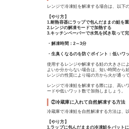
レンジで冷凍鮭を解凍する場合は、以下
【やり方】
1.耐熱容器にラップで包んだままの鮭を
2.レンジの解凍モードで加熱する
3.キッチンペーパーで水気を拭き取って
・解凍時間：2～3分
・生臭くなるのを防ぐポイント：低いワ
使用するレンジや解凍する鮭の大きさに
よいか分からない場合は、短い時間から
レンジの性質により端の方から火が通っ
レンジで冷凍鮭を解凍する際には、高い
ードや低いワット数で加熱しましょう。
②冷蔵庫に入れて自然解凍する方法
冷蔵庫で冷凍鮭を自然解凍する方法は、
【やり方】
1.ラップに包んだままの冷凍鮭をバット