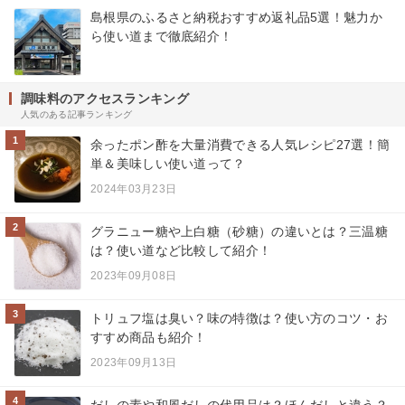
島根県のふるさと納税おすすめ返礼品5選！魅力か
ら使い道まで徹底紹介！
調味料のアクセスランキング
人気のある記事ランキング
1
余ったポン酢を大量消費できる人気レシピ27選！簡
単＆美味しい使い道って？
2024年03月23日
2
グラニュー糖や上白糖（砂糖）の違いとは？三温糖
は？使い道など比較して紹介！
2023年09月08日
3
トリュフ塩は臭い？味の特徴は？使い方のコツ・お
すすめ商品も紹介！
2023年09月13日
4
だしの素や和風だしの代用品は？ほんだしと違う？