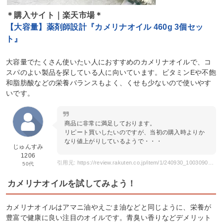
＊購入サイト｜楽天市場＊
【大容量】薬剤師設計『カメリナオイル 460g 3個セッ
ト』
大容量でたくさん使いたい人におすすめのカメリナオイルで、コ
スパのよい製品を探している人に向いています。ビタミンEや不飽
和脂肪酸などの栄養バランスもよく、くせも少ないので使いやす
いです。
商品に非常に満足しております。
リピート買いしたいのですが、当初の購入時よりか
なり値上がりしているようで・・・
じゅんすみ
1206
引用元: https://review.rakuten.co.jp/item/1/240930_10030901/1.1/
50代
カメリナオイルを試してみよう！
カメリナオイルはアマニ油やえごま油などと同じように、栄養が
豊富で健康に良い注目のオイルです。青臭い香りなどデメリット