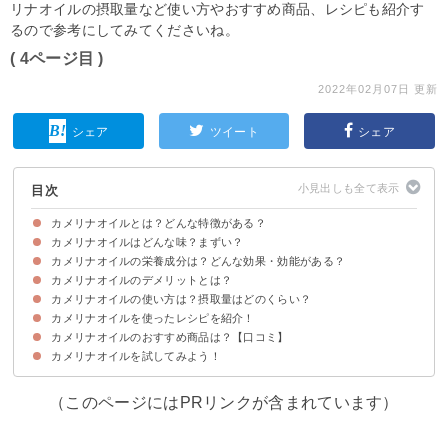
リナオイルの摂取量など使い方やおすすめ商品、レシピも紹介す
るので参考にしてみてくださいね。
( 4ページ目 )
2022年02月07日 更新
シェア
ツイート
シェア
目次
カメリナオイルとは？どんな特徴がある？
カメリナオイルはどんな味？まずい？
カメリナオイルはカメリナサティバと呼ばれるアブラナ科の植物の種子から
特徴①カメリナオイルは常温保存ができる
特徴②不飽和脂肪酸の比率が高く加熱調理が可能
抽出したオイル
カメリナオイルの栄養成分は？どんな効果・効能がある？
カメリナオイルの味わい・風味の特徴
カメリナオイルをまずいと感じる人の口コミ
カメリナオイルをまずいと感じない人の口コミ
カメリナオイルのデメリットとは？
①美肌など美容効果が期待できる
②植物ステロールが豊富
カメリナオイルの使い方は？摂取量はどのくらい？
①ブロッコリーのような青臭さがある
②値段が高い
カメリナオイルを使ったレシピを紹介！
カメリナオイルはそのまま・加熱どちらでもOK
カメリナオイルの摂取量は1日6g程度
カメリナオイルのおすすめ商品は？【口コミ】
①トマトの和風サラダ
②なすの揚げびたし
カメリナオイルを試してみよう！
①創健社 カメリナオイル
②BIOPLANETE 有機ヴァージンカメリナオイル
③薬剤師設計カメリナオイル 460g 3個セット
（このページにはPRリンクが含まれています）