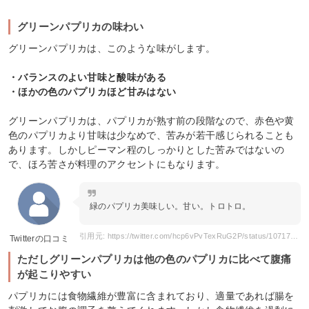
グリーンパプリカの味わい
グリーンパプリカは、このような味がします。
・バランスのよい甘味と酸味がある
・ほかの色のパプリカほど甘みはない
グリーンパプリカは、パプリカが熟す前の段階なので、赤色や黄
色のパプリカより甘味は少なめで、苦みが若干感じられることも
あります。しかしピーマン程のしっかりとした苦みではないの
で、ほろ苦さが料理のアクセントにもなります。
緑のパプリカ美味しい。甘い。トロトロ。
引用元: https://twitter.com/hcp6vPvTexRuG2P/status/1071750522301046784?ref_src=twsrc%5Etfw
Twitterの口コミ
ただしグリーンパプリカは他の色のパプリカに比べて腹痛
が起こりやすい
パプリカには食物繊維が豊富に含まれており、適量であれば腸を