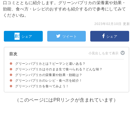
口コミとともに紹介します。グリーンパプリカの栄養素や効果・
効能、食べ方・レシピのおすすめも紹介するので参考にしてみて
くださいね。
2023年02月10日 更新
シェア
ツイート
シェア
目次
グリーンパプリカとは？ピーマンと違いある？
グリーンパプリカはそのまま生で食べられる？どんな味？
グリーンパプリカは未熟な赤いパプリカ
グリーンパプリカとピーマンの違い
グリーンパプリカの栄養素や効果・効能は？
グリーンパプリカは緑のまま食べてもOK
グリーンパプリカの味わい
ただしグリーンパプリカは他の色のパプリカに比べて腹痛が起こりやすい
グリーンパプリカのレシピ・食べ方を紹介！
グリーンパプリカの栄養素・効能
ちなみに栄養価が1番高いのは赤いパプリカ
グリーンパプリカを食べてみよう！
①4色パプリカとキノコのマリネ
②カラフルパプリカとツナの炒め物
③モロッコ風豆野菜サラダ
④肉詰めグリーンパプリカ
⑤ベーコンとパプリカのパスタ
（このページにはPRリンクが含まれています）