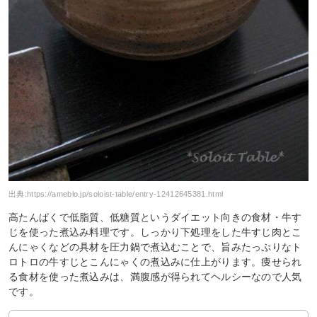
出典:
https://ameblo.jp/soloist-table/entry-12412645381.html
高たんぱくで低脂質、低糖質というダイエット向きの食材・牛す
じを使った煮込み料理です。しっかり下処理をした牛すじ肉とこ
んにゃくなどの具材を圧力鍋で煮込むことで、旨みたっぷりなト
ロトロの牛すじとこんにゃくの煮込みに仕上がります。痩せられ
る食材を使った煮込みは、満腹感が得られてヘルシーなので人気
です。