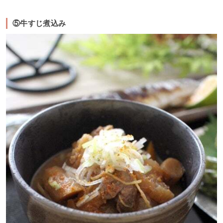
⑤牛すじ煮込み