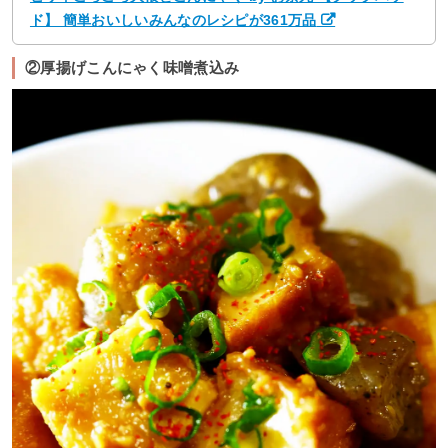
ド】 簡単おいしいみんなのレシピが361万品
②厚揚げこんにゃく味噌煮込み