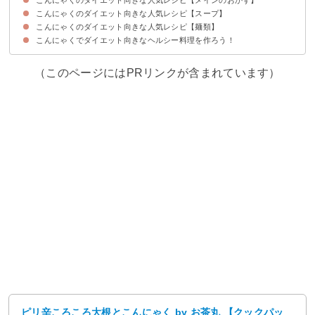
こんにゃくのダイエット向きな人気レシピ【スープ】
①大根とこんにゃくのピリ辛煮
②厚揚げこんにゃく味噌煮込み
③えのきとピリ辛こんにゃく
④鶏ごぼうこんにゃく
⑤牛すじ煮込み
⑥豚バラこんにゃく
⑦こんにゃくステーキ
こんにゃくのダイエット向きな人気レシピ【麺類】
①精進料理・けんちん汁
②腸内改善ねばねばスープ
③サンラータン風味ダイエットスープ
④糸こんにゃくの味噌キムチスープ
⑤きのことこんにゃくのダイエットスープ
こんにゃくでダイエット向きなヘルシー料理を作ろう！
①糸こんにゃく和風パスタ
②糸こんにゃくの担々麺
③糸こんにゃくのソース焼きそば
④糸こんにゃくで冷麺
（このページにはPRリンクが含まれています）
ピリ辛ころころ大根とこんにゃく by お茶丸 【クックパッ