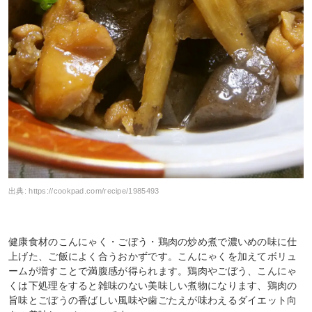
出典:
https://cookpad.com/recipe/1985493
健康食材のこんにゃく・ごぼう・鶏肉の炒め煮で濃いめの味に仕
上げた、ご飯によく合うおかずです。こんにゃくを加えてボリュ
ームが増すことで満腹感が得られます。鶏肉やごぼう、こんにゃ
くは下処理をすると雑味のない美味しい煮物になります、鶏肉の
旨味とごぼうの香ばしい風味や歯ごたえが味わえるダイエット向