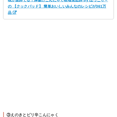
味が染みてる！厚揚げこんにゃく味噌煮込み by ほっこり～
の 【クックパッド】 簡単おいしいみんなのレシピが361万
品
③えのきとピリ辛こんにゃく