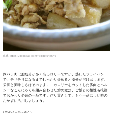
出典:
https://cookpad.com/recipe/543546
豚バラ肉は脂肪分が多く高カロリーですが、熱したフライパン
で、チリチリになるまでしっかり炒めると脂分が溶け出します。
栄養と美味しさはそのままに、カロリーをカットした豚肉とヘル
シーなこんにゃくを組み合わせた炒め煮は、ご飯との相性も抜群
でおかわり必須の一品です。作り置きして、もう一品欲しい時の
おかずに活用しましょう。
( 次のページへ続く )