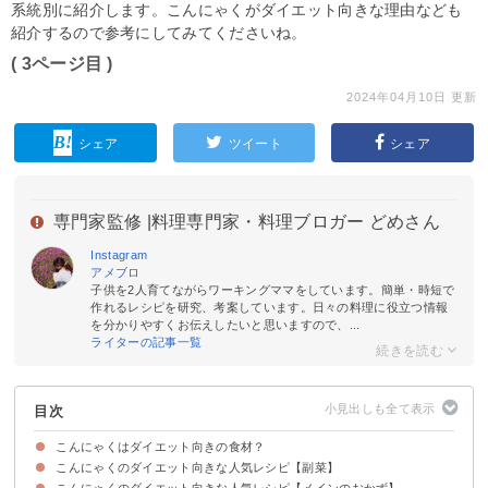
系統別に紹介します。こんにゃくがダイエット向きな理由なども
紹介するので参考にしてみてくださいね。
( 3ページ目 )
2024年04月10日 更新
シェア
ツイート
シェア
専門家監修 |
料理専門家・料理ブロガー どめさん
Instagram
アメブロ
子供を2人育てながらワーキングママをしています。簡単・時短で
作れるレシピを研究、考案しています。日々の料理に役立つ情報
を分かりやすくお伝えしたいと思いますので、...
ライターの記事一覧
目次
こんにゃくはダイエット向きの食材？
こんにゃくのダイエット向きな人気レシピ【副菜】
こんにゃくがダイエット向きな理由・効果
こんにゃくのダイエット向きな食べ方・調理法
こんにゃくのダイエット向きな人気レシピ【メインのおかず】
①こんにゃくの甘辛煮
②刺身こんにゃくとわかめのナムル
③作り置きに最適な照り焼きこんにゃく
④こんにゃくときのこの和え物
⑤糸こんにゃくとツナのきんぴら
⑥こんにゃくと豆腐の白和え