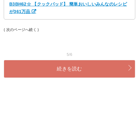
B3BH62☆ 【クックパッド】 簡単おいしいみんなのレシピ
が361万品
( 次のページへ続く )
5/6
続きを読む