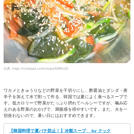
出典:
https://cookpad.com/recipe/6896162
ワカメときゅうりなどの野菜を千切りにし、酢醤油とダシダ・唐
辛子を加えて水で割って作る、韓国では夏によく食べるスープで
す。低カロリーで野菜がたっぷり摂れてヘルシーですが、噛み応
えのある野菜のおかげで、満腹感を得やすいです。また、火を一
切使わないので、暑い日にはおすすめできます。
【韓国料理で夏バテ防止！】冷製スープ by クック