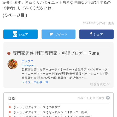
紹介します。きゅうりがダイエット向きな理由なども紹介するの
で参考にしてみてくださいね。
( 5ページ目 )
2024年01月24日 更新
シェア
ツイート
シェア
専門家監修 |
料理専門家・料理ブロガー Runa
アメブロ
Instagram
製菓衛生師・カラーコーディネーター・食生活アドバイザー・フ
ードコーディネーター 製菓の専門学校卒業後パティシエとして勤
務経験あり 現在は2児の母 離乳食、幼児食など...
ライターの記事一覧
目次
きゅうりはダイエット向きの食材？
きゅうりのダイエット向きな人気レシピ【サラダ・副菜】
きゅうりがダイエット向きな理由
きゅうりのダイエット向きな食べ方・調理法
きゅうりのダイエット向きな人気レシピ【メインのおかず】
①ささみときゅうりのサラダ
②きゅうりとミョウガとしらすの酢の物
③ごま油風味のやみつききゅうり
④きゅうりの浅漬け
⑤きゅうりと切干大根の中華風サラダ
⑥生姜香るきゅうりの漬物
⑦きゅうりの納豆ツナ和え
⑧きゅうりともやしのナムル
⑨チャーシューときゅうりとザーサイのピリ辛和え