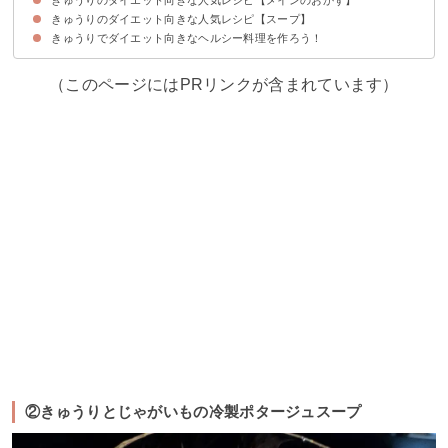
きゅうりのダイエット向きな人気レシピ【スープ】
①油淋鶏のきゅうりソース
②豚しゃぶときゅうりとトマトの三色味噌和え
③鶏の唐揚げで作る簡単北京ダック
④サラダチキンの簡単よだれ鶏
⑤きゅうりの肉味噌のせ
⑥肉みそのサニーレタス巻き
きゅうりでダイエット向きなヘルシー料理を作ろう！
①きゅうりとサラダチキンの冷製スープ
②きゅうりとじゃがいもの冷製ポタージュスープ
③きゅうりとトマトの冷製スープ
④ガスパチョ風スープ
⑤メロンときゅうりのスープ
⑥韓国の夏の定番スープ
⑦きゅうりともずくの冷製スープ
（このページにはPRリンクが含まれています）
②きゅうりとじゃがいもの冷製ポタージュスープ