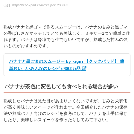
出典:
https://cookpad.com/recipe/1238093
熟成バナナと黒ゴマで作るスムージーは、バナナの甘みと黒ゴマ
の香ばしさがマッチしてとても美味しく、ミキサー1つで簡単に作
れます。バナナは冷凍でも生でもいいですが、熟成した甘みの強
いものがおすすめです。
バナナと黒ごまのスムージー by kigiri 【クックパッド】 簡
単おいしいみんなのレシピが362万品
バナナが茶色に変色しても食べられる場合が多い
熟成したバナナは見た目があまりよくないですが、甘みと栄養価
が高く美味しいスイーツが作れます。今回紹介したバナナの保存
法や熟成バナナ向けのレシピを参考にして、バナナを上手に保存
したり、美味しいスイーツを作ったりしてみて下さい。