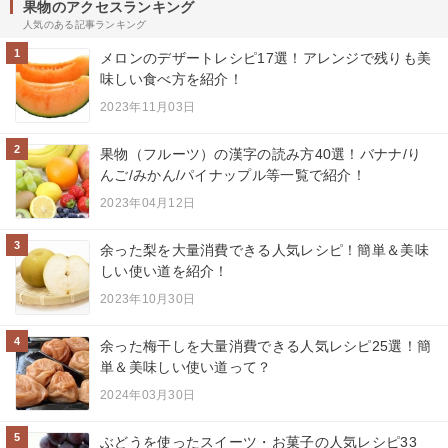
果物のアクセスランキング
人気のある記事ランキング
1
メロンのデザートレシピ17選！アレンジで残りも美
味しい食べ方を紹介！
2023年11月03日
2
果物（フルーツ）の漢字の読み方40選！バナナ/り
んご/みかん/パイナップル等一覧で紹介！
2023年04月12日
3
余った梨を大量消費できる人気レシピ！簡単＆美味
しい使い道を紹介！
2023年10月30日
4
余った梅干しを大量消費できる人気レシピ25選！簡
単＆美味しい使い道って？
2024年03月30日
5
ぶどうを使ったスイーツ・お菓子の人気レシピ33