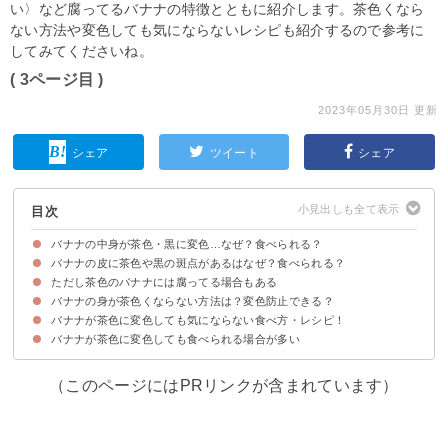
い〉など腐ってるバナナの特徴とともに紹介します。茶色くなら
ない方法や変色しても気にならないレシピも紹介するので参考に
してみてくださいね。
( 3ページ目 )
2023年05月30日 更新
シェア
ツイート
シェア
目次
バナナの中身が茶色・黒に変色…なぜ？食べられる？
バナナの皮に茶色や黒の斑点があるはなぜ？食べられる？
バナナの中身（芯）が茶色・黒に変色するのは酸化が理由
バナナの中身の茶色・黒い筋は「モキリオ病」が原因
ただし茶色のバナナには腐ってる場合もある
理由①バナナが熟している
理由②タンニンによる刺激
熟しているバナナは通常のバナナより栄養が豊富なメリットも
バナナの身が茶色くならない方法は？変色防止できる？
バナナが茶色に変色しても気にならない食べ方・レシピ！
バナナの身を砂糖水などに浸けるのがおすすめ！
バナナを冷凍保存してもOK
バナナが茶色に変色しても食べられる場合が多い
①簡単バナナケーキ
②バナナアイスクリーム
③バナナと黒ゴマのスムージー
（このページにはPRリンクが含まれています）