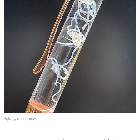
出典:
@livedoornews