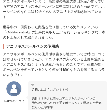
アニサキスボールペンとは、高知県の魚屋の多田水産が作ってい
る本物のアニサキスをボールペンに中に封じ込めた商品です。ボ
ールペンのなかには30匹くらいのアニサキスが動き回っていま
す。
世界中の一風変わった商品を取り扱っている海外メディアの
「Odditycentral」の記事にも取り上げられ、ショッキングな日本
のお土産として紹介されました。
アニサキスボールペンの使用感
アニサキスボールペンの使用感や書き心地については特に口コミ
は寄せられていませんが、アニサキスの入っている上部を温める
とアニサキスが動くような感覚があるとのことです。生物が動く
ボールペンを使っているという何か神秘的なものを感じる人も多
いようです。
皆様おはようございます🤩
先日トミテルに貰ったアニサキスボールペン😏
Twitterの口コミ
元気がなかったので手でボールペンを温めると元気
になった🤣🤣🤣