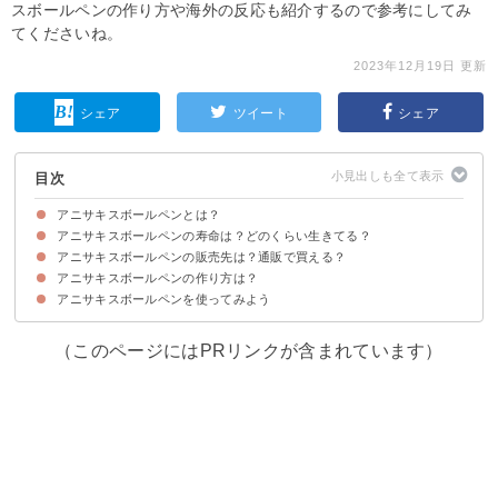
スボールペンの作り方や海外の反応も紹介するので参考にしてみ
てくださいね。
2023年12月19日 更新
シェア
ツイート
シェア
目次
アニサキスボールペンとは？
アニサキスボールペンの寿命は？どのくらい生きてる？
高知県発のアニサキスを原料・デザインとして使うボールペン
アニサキスボールペンの使用感
アニサキスボールペンの販売先は？通販で買える？
ボールペンの中のアニサキスの寿命は長くて2〜3週間程度
アニサキスボールペンの作り方は？
高知県にある多田水産の店舗のみで販売
通販はメルカリで自作品を購入する手がある
アニサキスボールペンを使ってみよう
材料
作り方・手順
（このページにはPRリンクが含まれています）