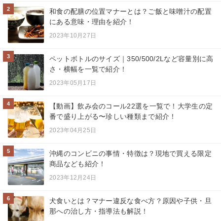
2
和食の配膳の位置マナーとは？ご飯と味噌汁の配置
にある意味・理由を紹介！
2023年10月27日
3
ペットボトルのサイズ｜350/500/2Lなど容量別に高
さ・横幅を一覧で紹介！
2023年05月17日
4
【動画】飲み会のコール22選を一覧で！大学生の定
番で盛り上がる〜珍しい種類まで紹介！
2023年04月25日
5
沖縄のコンビニの事情・特徴は？現地で買える限定
商品なども紹介！
2023年12月24日
6
犬食いとは？マナー違反な食べ方？原因や子供・旦
那への治し方・指導法も解説！