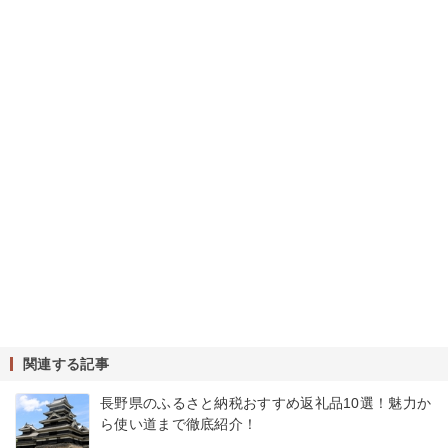
関連する記事
長野県のふるさと納税おすすめ返礼品10選！魅力か
ら使い道まで徹底紹介！