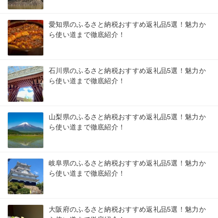
愛知県のふるさと納税おすすめ返礼品5選！魅力か
ら使い道まで徹底紹介！
石川県のふるさと納税おすすめ返礼品5選！魅力か
ら使い道まで徹底紹介！
山梨県のふるさと納税おすすめ返礼品5選！魅力か
ら使い道まで徹底紹介！
岐阜県のふるさと納税おすすめ返礼品5選！魅力か
ら使い道まで徹底紹介！
大阪府のふるさと納税おすすめ返礼品5選！魅力か