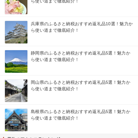
ら使い道まで徹底紹介！
兵庫県のふるさと納税おすすめ返礼品10選！魅力か
ら使い道まで徹底紹介！
静岡県のふるさと納税おすすめ返礼品5選！魅力か
ら使い道まで徹底紹介！
岡山県のふるさと納税おすすめ返礼品5選！魅力か
ら使い道まで徹底紹介！
島根県のふるさと納税おすすめ返礼品5選！魅力か
ら使い道まで徹底紹介！