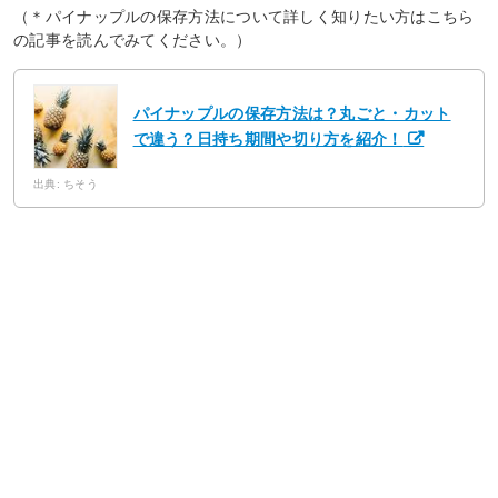
（＊パイナップルの保存方法について詳しく知りたい方はこちら
の記事を読んでみてください。）
パイナップルの保存方法は？丸ごと・カット
で違う？日持ち期間や切り方を紹介！
出典: ちそう