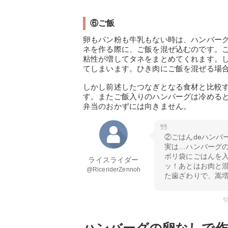
⑥ご飯
卵もパン粉も牛乳もない時は、ハンバー
ネを作る際に、ご飯を混ぜ込むのです。
粘性が増してタネをまとめてくれます。
てしまいます。ひき肉にご飯を混ぜる場
しかし前述したつなぎとなる食材と比較
す。またご飯入りのハンバーグは冷める
弁当のおかずには向きません。
②ごはんdeハンバ
実は…ハンバーグ
ポリ袋にごはんを
ライスライダー
ッ！あとはお肉と
@RiceriderZennoh
た歯ざわりで、嵩
引