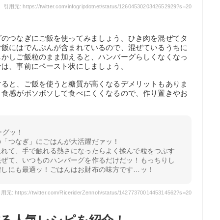
引用元: https://twitter.com/infogripdotnet/status/1260453020342652929?s=20
グのつなぎにご飯を使ってみましょう。ひき肉を混ぜてタ
ご飯にはでんぷんが含まれているので、混ぜているうちに
しかしご飯粒のまま加えると、ハンバーグらしくなくなっ
合は、事前にペースト状にしましょう。
すると、ご飯を使うと糖質が高くなるデメリットもありま
と食感がボソボソして食べにくくなるので、作り置きやお
ーグッ！
の「つなぎ」にごはんが大活躍だァッ！
入れて、手で触れる熱さになったらよく揉んで粒をつぶす
混ぜて、いつものハンバーグを作るだけだッ！もっちりし
増しにも最適ッ！ごはんはお財布の味方です…ッ！
用元: https://twitter.com/RiceriderZennoh/status/1427737001445314562?s=20