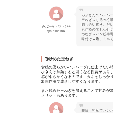
みぶさんのハンバ
玉ねぎ→なるべく
肉→合い挽き。だい
みぶ++(・ワ・)++
も作るので1人分は
@oioimoimoi
つなぎ→パン粉牛
味付け→塩、ミル
③炒めた玉ねぎ
食感の柔らかいハンバーグに仕上げたい
ひき肉は加熱すると固くなる性質があり
感が柔らかくなるのです。タネをしっか
凝固作用で成形しやすくなります。
また炒めた玉ねぎを加えることで甘みが
メリットもあります。
昨日、初めてハン