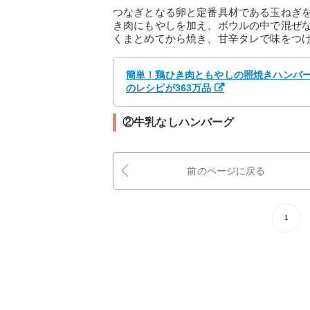
つなぎとなる卵と定番具材である玉ねぎ
き肉にもやしを加え、ボウルの中で混ぜ
くまとめてから焼き、甘辛タレで味をつ
簡単！鶏ひき肉ともやしの照焼きハンバーグ
のレシピが363万品
②牛乳なしハンバーグ
前のページに戻る
1