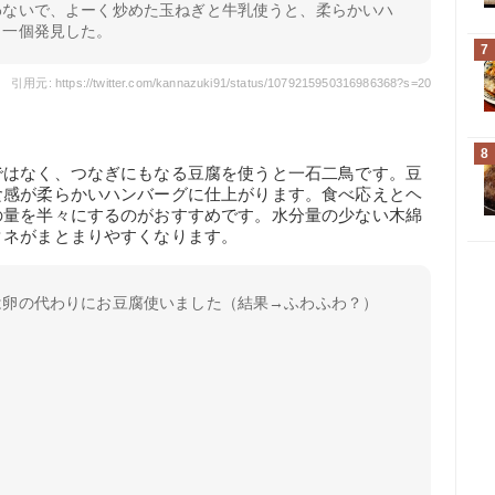
わないで、よーく炒めた玉ねぎと牛乳使うと、柔らかいハ
、一個発見した。
7
引用元: https://twitter.com/kannazuki91/status/1079215950316986368?s=20
8
ではなく、つなぎにもなる豆腐を使うと一石二鳥です。豆
食感が柔らかいハンバーグに仕上がります。食べ応えとヘ
の量を半々にするのがおすすめです。水分量の少ない木綿
タネがまとまりやすくなります。
は卵の代わりにお豆腐使いました（結果→ふわふわ？）