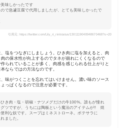
で美味しかったです
たので急遽豆腐で代用しましたが、とても美味しかったで
た
引用元: https://twitter.com/Lily_ri_rin/status/1301119048948670468?s=20
は、塩をつなぎにしましょう。ひき肉に塩を加えると、肉
、肉の保水性が向上するのでタネが崩れにくくなるので
で作られていることが多く、肉感を感じられる仕上がりと
日本ならではの方法なのです。
は、味がつくことを忘れてはいけません。濃い味のソース
しょっぱくなるので注意が必要です。
ひき肉・塩・胡椒・ナツメグだけの牛100%。誰もが憧れ
グツですが、うちには陶板という魔法のアイテムが!! 焼
る便利な奴です。スープはミネストローネ。ポテサラに
入れました。