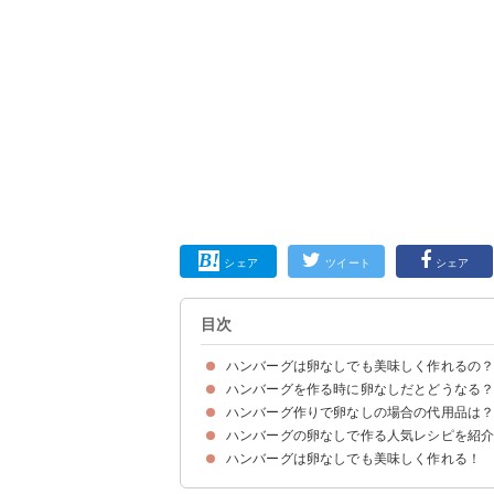
シェア
ツイート
シェア
目次
ハンバーグは卵なしでも美味しく作れるの
ハンバーグを作る時に卵なしだとどうなる
ハンバーグの卵はつなぎの役割をしている
ハンバーグ作りで卵なしの場合の代用品は
ハンバーグの食感が固くなり肉感が増す
ハンバーグの卵なしで作る人気レシピを紹
①マヨネーズ【定番】
②パン粉or片栗粉に浸した牛乳
③炒めた玉ねぎ
④豆腐
⑤塩
⑥ご飯
ハンバーグは卵なしでも美味しく作れる！
①玉ねぎなしハンバーグ
②牛乳なしハンバーグ
③小麦粉なしハンバーグ
④卵なしでもふんわりハンバーグ
⑤見た目も可愛いハンバーグ
⑥ヘルシーな豆腐ハンバーグ