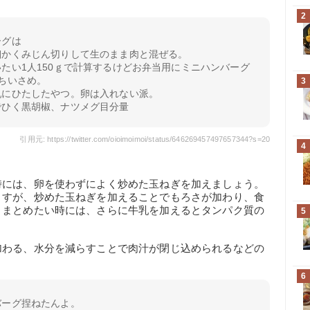
2
ーグは
細かくみじん切りして生のまま肉と混ぜる。
たい1人150ｇで計算するけどお弁当用にミニハンバーグ
ちいさめ。
3
乳にひたしたやつ。卵は入れない派。
でひく黒胡椒、ナツメグ目分量
引用元: https://twitter.com/oioimoimoi/status/646269457497657344?s=20
4
時には、卵を使わずによく炒めた玉ねぎを加えましょう。
ますが、炒めた玉ねぎを加えることでもろさが加わり、食
りまとめたい時には、さらに牛乳を加えるとタンパク質の
5
加わる、水分を減らすことで肉汁が閉じ込められるなどの
6
バーグ捏ねたんよ。