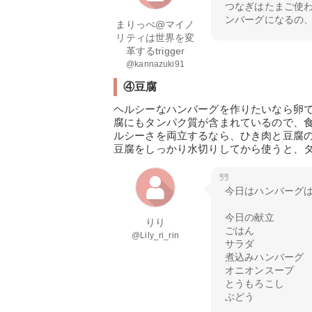
つなぎはたまご使
ンバーグになるの
まりっぺ@マイノ
リティは世界を変
革するtrigger
@kannazuki91
④豆腐
ヘルシーなハンバーグを作りたいなら卵
腐にもタンパク質が含まれているので、
ルシーさを両立するなら、ひき肉と豆腐
豆腐をしっかり水切りしてから使うと、
今日はハンバーグ
今日の献立
りり
ごはん
@Lily_ri_rin
サラダ
煮込みハンバーグ
オニオンスープ
とうもろこし
ぶどう