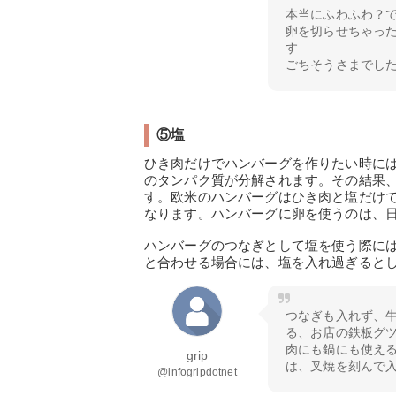
本当にふわふわ？
卵を切らせちゃっ
す
ごちそうさまでし
⑤塩
ひき肉だけでハンバーグを作りたい時に
のタンパク質が分解されます。その結果
す。欧米のハンバーグはひき肉と塩だけ
なります。ハンバーグに卵を使うのは、
ハンバーグのつなぎとして塩を使う際に
と合わせる場合には、塩を入れ過ぎると
つなぎも入れず、牛
る、お店の鉄板グツ
肉にも鍋にも使え
grip
は、叉焼を刻んで
@infogripdotnet