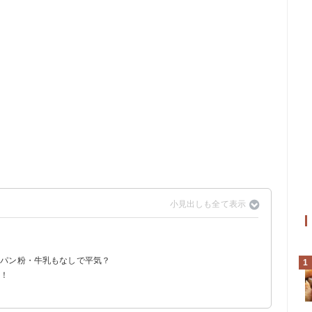
？
？
？パン粉・牛乳もなしで平気？
1
介！