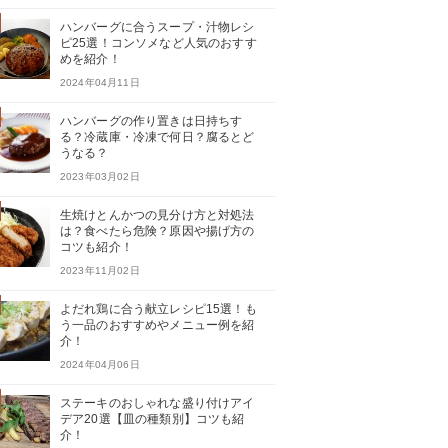
ハンバーグに合うスープ・汁物レシ
ピ25選！コンソメなど人気のおすす
めを紹介！
2024年04月11日
ハンバーグの作り置きは日持ちす
る？冷蔵庫・冷凍で何日？腐るとど
うなる？
2023年03月02日
生焼けとんかつの見分け方と対処法
は？食べたら危険？原因や揚げ方の
コツも紹介！
2023年11月02日
よだれ鶏に合う献立レシピ15選！も
う一品のおすすめやメニュー例を紹
介！
2024年04月06日
ステーキのおしゃれな盛り付けアイ
デア20選【皿の種類別】コツも紹
介！