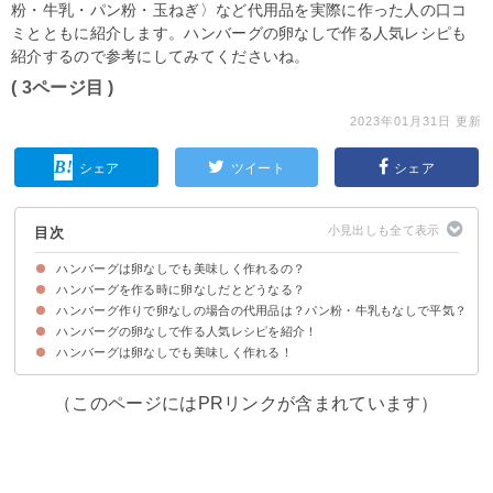
粉・牛乳・パン粉・玉ねぎ〉など代用品を実際に作った人の口コ
ミとともに紹介します。ハンバーグの卵なしで作る人気レシピも
紹介するので参考にしてみてくださいね。
( 3ページ目 )
2023年01月31日 更新
シェア
ツイート
シェア
目次
ハンバーグは卵なしでも美味しく作れるの？
ハンバーグを作る時に卵なしだとどうなる？
ハンバーグの卵はつなぎの役割をしている
ハンバーグ作りで卵なしの場合の代用品は？パン粉・牛乳もなしで平気？
ハンバーグの食感が固くなり肉感が増す
ハンバーグの卵なしで作る人気レシピを紹介！
①マヨネーズ【定番】
②パン粉or片栗粉に浸した牛乳
③炒めた玉ねぎ
④豆腐
⑤塩
⑥ご飯
ハンバーグは卵なしでも美味しく作れる！
①玉ねぎなしハンバーグ
②牛乳なしハンバーグ
③小麦粉なしハンバーグ
④卵なしでもふんわりハンバーグ
⑤見た目も可愛いハンバーグ
⑥ヘルシーな豆腐ハンバーグ
（このページにはPRリンクが含まれています）