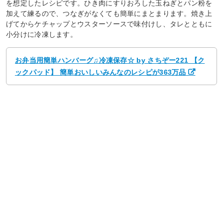
を想定したレシピです。ひき肉にすりおろした玉ねぎとパン粉を
加えて練るので、つなぎがなくても簡単にまとまります。焼き上
げてからケチャップとウスターソースで味付けし、タレとともに
小分けに冷凍します。
お弁当用簡単ハンバーグ♫冷凍保存☆ by さちぞー221 【ク
ックパッド】 簡単おいしいみんなのレシピが363万品