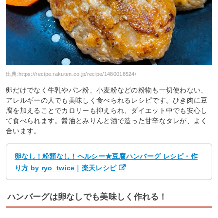
出典:
https://recipe.rakuten.co.jp/recipe/1480018524/
卵だけでなく牛乳やパン粉、小麦粉などの粉物も一切使わない、
アレルギーの人でも美味しく食べられるレシピです。ひき肉に豆
腐を加えることでカロリーも抑えられ、ダイエット中でも安心し
て食べられます。醤油とみりんと酒で造った甘辛なタレが、よく
合います。
卵なし！粉類なし！ヘルシー★豆腐ハンバーグ レシピ・作
り方 by ryo_twice｜楽天レシピ
ハンバーグは卵なしでも美味しく作れる！