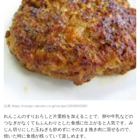
出典:
https://recipe.rakuten.co.jp/recipe/1300000306/
れんこんのすりおろしと片栗粉を加えることで、卵や牛乳などの
つなぎがなくてもふんわりとした食感に仕上がると人気です。み
じん切りにした玉ねぎも炒めずにそのまま挽き肉に混ぜるので、
焼いた時に食感が残っていて楽しめます。