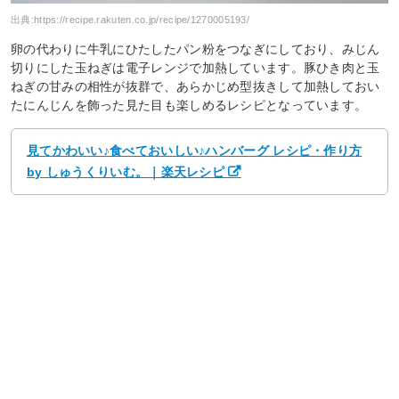
出典:
https://recipe.rakuten.co.jp/recipe/1270005193/
卵の代わりに牛乳にひたしたパン粉をつなぎにしており、みじん
切りにした玉ねぎは電子レンジで加熱しています。豚ひき肉と玉
ねぎの甘みの相性が抜群で、あらかじめ型抜きして加熱しておい
たにんじんを飾った見た目も楽しめるレシピとなっています。
見てかわいい♪食べておいしい♪ハンバーグ レシピ・作り方
by しゅうくりいむ。｜楽天レシピ