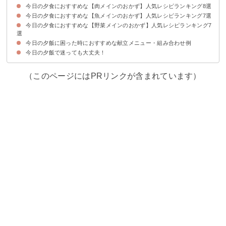
今日の夕食におすすめな【肉メインのおかず】人気レシピランキング8選
今日の夕食におすすめな【魚メインのおかず】人気レシピランキング7選
①簡単チーズ入りハムカツ
②豚肉のネギ塩炒め
③プルコギ
④ナスとひき肉のミルフィーユ蒸し
⑤豚ひき肉とキャベツのチャーハン
⑥夏野菜と豚バラ肉の南蛮炒め
⑦レンジで簡単ハンバーグ
⑧鶏ムネ肉のさっぱり梅ダレ
今日の夕食におすすめな【野菜メインのおかず】人気レシピランキング7
①ブリの竜田揚げ
②大根とサバ缶の煮物
③子供が大好きなエビマヨ
④鮭のちゃんちゃん焼き
⑤塩サバのカレー焼き
⑥鮭の焼きコロッケ
⑦白身魚のムニエル
選
今日の夕飯に困った時におすすめな献立メニュー・組み合わせ例
①もやしと卵の中華あんかけ
②ナスの味噌チーズ焼き
③じゃがいもチーズ餅
④野菜だけ餃子
⑤白菜キムチマヨ炒め
⑥和食の定番肉じゃが
⑦中華風春雨とニラ玉炒め
今日の夕飯で迷っても大丈夫！
献立メニュー例①〜魚を食べたい日の簡単おかず〜
献立メニュー例②〜忙しい日にすぐできるヘルシーな夕飯〜
献立メニュー例③〜食生活が乱れたと感じた時に〜
（このページにはPRリンクが含まれています）