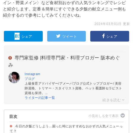
イン・野菜メイン〉など食材別おかずの人気ランキングでレシピ
と紹介します。定番＆簡単にすぐできる夕飯の献立メニュー例も
紹介するので参考にしてみてくださいね。
2024年03月01日 更新
シェア
ツイート
シェア
専門家監修 |
料理専門家・料理ブロガー 阪本めぐ
み
Instagram
ブログ
上級食育アドバイザー/アメーバブログ公式トップブロガー/ 美容
師資格、トリマー・スタイリスト資格、ペット看護師セラピスト
資格も保持。...
ライターの記事一覧
目次
今日の夕飯どうしよう…困った時におすすめなおかずの人気メニューっ
て？