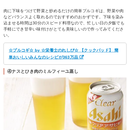
肉に下味をつけて野菜と炒めるだけの簡単プルコギは、野菜や肉
などバランスよく取れるのでおすすめのおかずです。下味を染み
込ませる時間は30分のスピード料理なので、忙しい日の夕飯でも
手軽にでき甘辛い味付けがとても美味しいので作ってみてくださ
い。
☆プルコギ☆ by ☆栄養士のれしぴ☆ 【クックパッド】 簡
単おいしいみんなのレシピが363万品
④ナスとひき肉のミルフィーユ蒸し