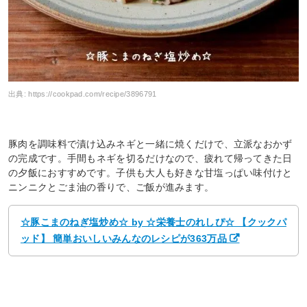
出典:
https://cookpad.com/recipe/3896791
豚肉を調味料で漬け込みネギと一緒に焼くだけで、立派なおかず
の完成です。手間もネギを切るだけなので、疲れて帰ってきた日
の夕飯におすすめです。子供も大人も好きな甘塩っぱい味付けと
ニンニクとごま油の香りで、ご飯が進みます。
☆豚こまのねぎ塩炒め☆ by ☆栄養士のれしぴ☆ 【クックパ
ッド】 簡単おいしいみんなのレシピが363万品