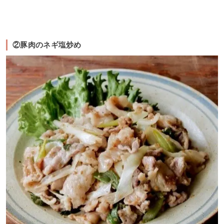
②豚肉のネギ塩炒め