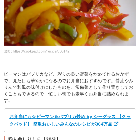
出典:
https://cookpad.com/recipe/805142
ピーマンはパプリカなど、彩りの良い野菜を炒めて作るおかず
で、見た目も華やかになるのでお弁当におすすめです。醤油やみ
りんで和風の味付けにしたものを、常備菜として作り置きしてお
くこともできるので、忙しい朝でも素早くお弁当に詰められま
す。
お弁当にも☆ピーマン＆パプリカ炒め by シーグラス 【クッ
クパッド】 簡単おいしいみんなのレシピが364万品
⑥人参しりしり【20分】