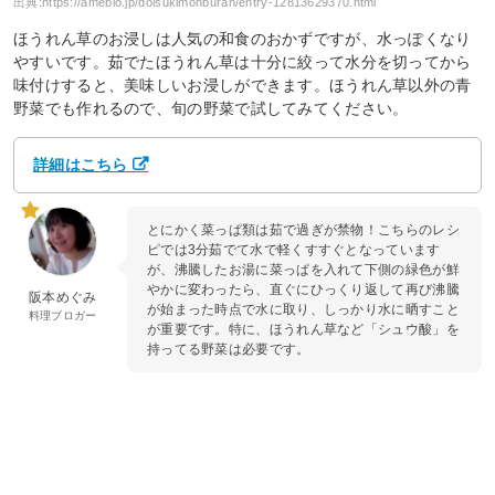
出典:
https://ameblo.jp/doisukimonburan/entry-12813629370.html
ほうれん草のお浸しは人気の和食のおかずですが、水っぽくなり
やすいです。茹でたほうれん草は十分に絞って水分を切ってから
味付けすると、美味しいお浸しができます。ほうれん草以外の青
野菜でも作れるので、旬の野菜で試してみてください。
詳細はこちら
とにかく菜っぱ類は茹で過ぎが禁物！こちらのレシ
ピでは3分茹でて水で軽くすすぐとなっています
が、沸騰したお湯に菜っぱを入れて下側の緑色が鮮
やかに変わったら、直ぐにひっくり返して再び沸騰
阪本めぐみ
が始まった時点で水に取り、しっかり水に晒すこと
料理ブロガー
が重要です。特に、ほうれん草など「シュウ酸」を
持ってる野菜は必要です。