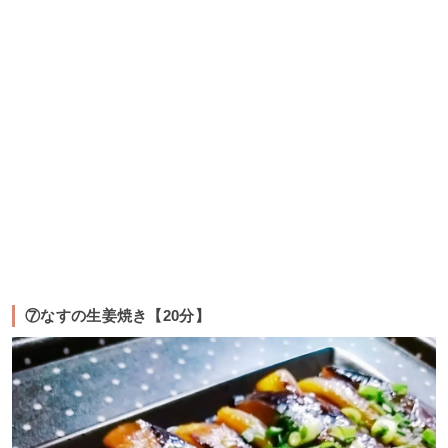
⑦なすの生姜焼き【20分】