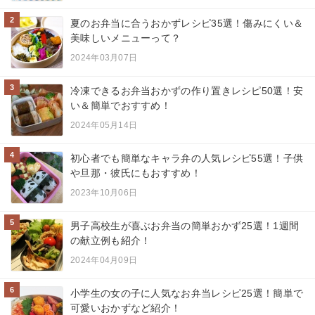
2
夏のお弁当に合うおかずレシピ35選！傷みにくい＆
美味しいメニューって？
2024年03月07日
3
冷凍できるお弁当おかずの作り置きレシピ50選！安
い＆簡単でおすすめ！
2024年05月14日
4
初心者でも簡単なキャラ弁の人気レシピ55選！子供
や旦那・彼氏にもおすすめ！
2023年10月06日
5
男子高校生が喜ぶお弁当の簡単おかず25選！1週間
の献立例も紹介！
2024年04月09日
6
小学生の女の子に人気なお弁当レシピ25選！簡単で
可愛いおかずなど紹介！