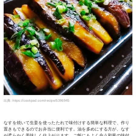
出典:
https://cookpad.com/recipe/5396945
なすを焼いて生姜を使ったたれで味付けする簡単な料理で、作り
置きもできるのでお弁当に便利です。油を多めにする方が、なす
が柔らかく美味しく仕上がります。ご飯にもよく合う和風の味付