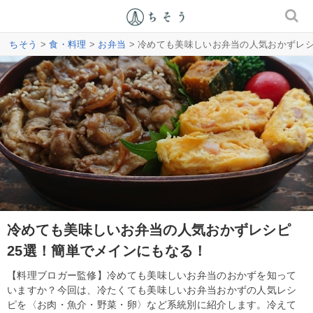
ちそう
>
食・料理
>
お弁当
> 冷めても美味しいお弁当の人気おかずレシ
冷めても美味しいお弁当の人気おかずレシピ
25選！簡単でメインにもなる！
【料理ブロガー監修】冷めても美味しいお弁当のおかずを知って
いますか？今回は、冷たくても美味しいお弁当おかずの人気レシ
ピを〈お肉・魚介・野菜・卵〉など系統別に紹介します。冷えて