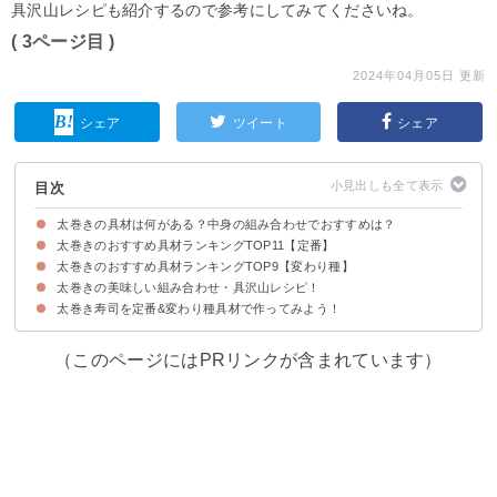
具沢山レシピも紹介するので参考にしてみてくださいね。
( 3ページ目 )
2024年04月05日 更新
シェア
ツイート
シェア
目次
太巻きの具材は何がある？中身の組み合わせでおすすめは？
太巻きのおすすめ具材ランキングTOP11【定番】
太巻きのおすすめ具材ランキングTOP9【変わり種】
①卵｜卵と明太子の太巻き
②カニカマ｜カニカマと鮭と卵の太巻き
③マグロ｜マグロの太巻き
④きゅうり｜きゅうり1本を使った太巻き
⑤サーモン｜サーモンと卵の太巻き
⑥干し椎茸｜干し椎茸と卵の太巻き
⑦高野豆腐｜高野豆腐と卵焼きの田舎巻き
⑧にんじん｜にんじんの煮物を使った太巻き
⑨かんぴょう｜かんぴょう煮が入った具沢山太巻き
⑩桜でんぶ｜甘くない桜でんぶと卵の太巻き
⑪とびっこ｜とびっこと桜でんぶを使った太巻き
太巻きの美味しい組み合わせ・具沢山レシピ！
①サラダ｜野菜たっぷりのサラダ太巻き
②牛肉｜牛肉と卵の太巻き
③カツ｜チキンカツの太巻き
④照り焼きチキン｜照り焼きチキンとレタスの太巻き
⑤ソーセージ｜ソーセージと卵の太巻き
⑥ツナマヨ｜ツナマヨとカニカマのサラダ太巻き
⑦クリームチーズ｜クリームチーズといくらの太巻き
⑧アボカド｜アボカドと生ハムの太巻き
⑨エビフライ｜エビフライとタルタルソースの太巻き
太巻き寿司を定番&変わり種具材で作ってみよう！
①海鮮太巻き
②キンパ風の太巻き
③手軽なサラダ太巻き
④定番具材がたっぷりの太巻き
⑤火を使わずに作れる太巻き
（このページにはPRリンクが含まれています）