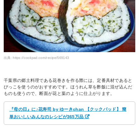
出典:
https://cookpad.com/recipe/569143
千葉県の郷土料理である花巻きを作る際には、定番具材であると
びっこを使うのがおすすめです。ほうれん草を酢飯に混ぜ込んだ
ものも使うので、断面が花と葉のように仕上がります。
『母の日』に♪花寿司 by ゆーきchan 【クックパッド】 簡
単おいしいみんなのレシピが365万品