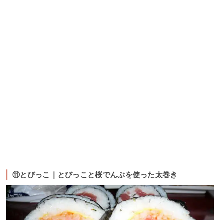
⑪とびっこ｜とびっこと桜でんぶを使った太巻き