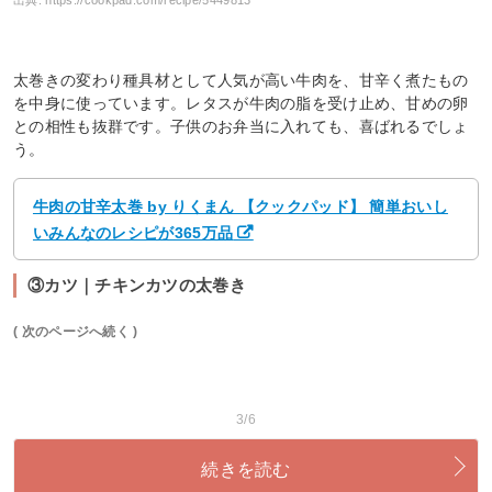
太巻きの変わり種具材として人気が高い牛肉を、甘辛く煮たもの
を中身に使っています。レタスが牛肉の脂を受け止め、甘めの卵
との相性も抜群です。子供のお弁当に入れても、喜ばれるでしょ
う。
牛肉の甘辛太巻 by りくまん 【クックパッド】 簡単おいし
いみんなのレシピが365万品
③カツ｜チキンカツの太巻き
( 次のページへ続く )
3/6
続きを読む