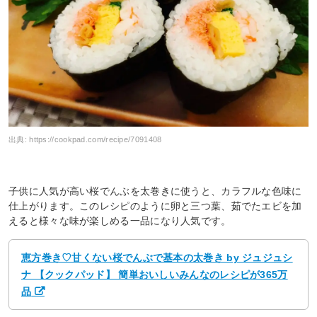
出典:
https://cookpad.com/recipe/7091408
子供に人気が高い桜でんぶを太巻きに使うと、カラフルな色味に
仕上がります。このレシピのように卵と三つ葉、茹でたエビを加
えると様々な味が楽しめる一品になり人気です。
恵方巻き♡甘くない桜でんぶで基本の太巻き by ジュジュシ
ナ 【クックパッド】 簡単おいしいみんなのレシピが365万
品