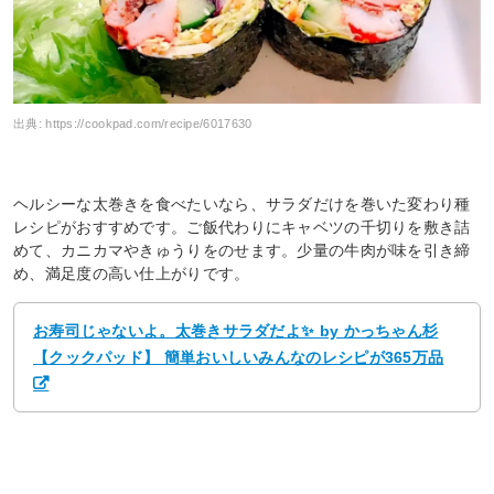
出典:
https://cookpad.com/recipe/6017630
ヘルシーな太巻きを食べたいなら、サラダだけを巻いた変わり種
レシピがおすすめです。ご飯代わりにキャベツの千切りを敷き詰
めて、カニカマやきゅうりをのせます。少量の牛肉が味を引き締
め、満足度の高い仕上がりです。
お寿司じゃないよ。太巻きサラダだよ✨ by かっちゃん杉
【クックパッド】 簡単おいしいみんなのレシピが365万品