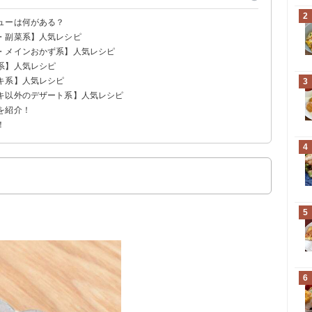
2
ューは何がある？
・副菜系】人気レシピ
・メインおかず系】人気レシピ
系】人気レシピ
キ系】人気レシピ
3
キ以外のデザート系】人気レシピ
を紹介！
！
デープレート〜
め〜
マンのお子様ランチ〜
4
5
6