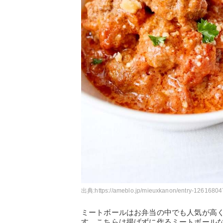
出典:
https://ameblo.jp/mieuxkanon/entry-12616804
ミートボールはお弁当の中でも人気が高
す。こちらは揚げずに作るミートボール