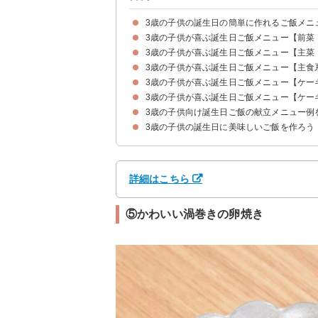
3歳の子供の誕生日の簡単に作れるご飯メニ
3歳の子供が喜ぶ誕生日ご飯メニュー【前菜
3歳の子供が喜ぶ誕生日ご飯メニュー【主菜
①とうもろこしとじゃがいものサラダ
②人参グラッセ
③フライドポテト
④アボカドとエビのサラダ
⑤かわいい渦巻きの卵焼き
3歳の子供が喜ぶ誕生日ご飯メニュー【主食
①ミートボール
②オムレツ
③ハンバーグ
④チキンナゲット
3歳の子供が喜ぶ誕生日ご飯メニュー【ケー
①アンパンマンオムライス
②カラフルなおにぎり
③ミニホットドッグ
④いちごたっぷりサンドイッチ
3歳の子供が喜ぶ誕生日ご飯メニュー【ケー
①市販のお菓子で作るトーマスのケーキ
②甘栗で作るモンブラン
③レアチーズケーキ
④ミニロールケーキ
3歳の子供向け誕生日ご飯の献立メニュー例
①フルーツポンチ
②イチゴのサンデー
③ミニクレープ
3歳の子供の誕生日に美味しいご飯を作ろう
献立メニュー例①〜応用の効きやすい簡単バース
献立メニュー例②〜トトロが好きな子供におすす
献立メニュー例③〜パーティーに使えるアンパン
詳細はこちら
⑤かわいい渦巻きの卵焼き