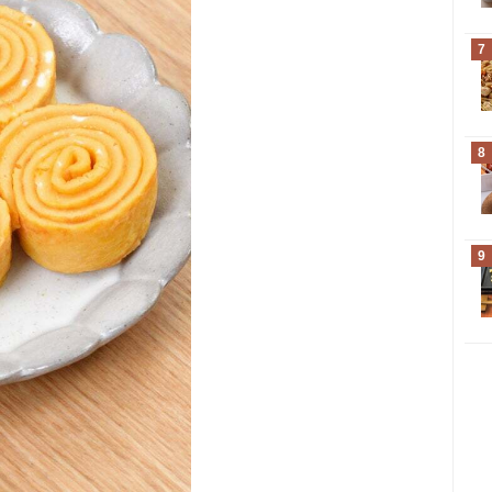
7
8
9