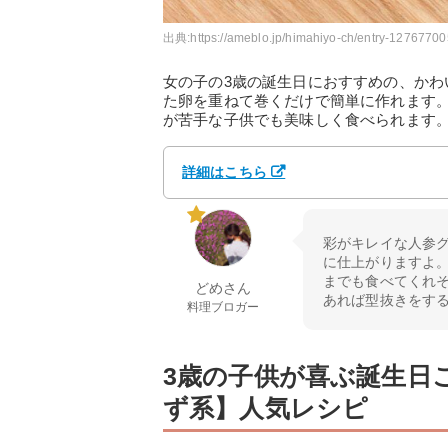
出典:
https://ameblo.jp/himahiyo-ch/entry-12767700
女の子の3歳の誕生日におすすめの、か
た卵を重ねて巻くだけで簡単に作れます
が苦手な子供でも美味しく食べられます
詳細はこちら
彩がキレイな人参
に仕上がりますよ
までも食べてくれ
どめさん
あれば型抜きをす
料理ブロガー
3歳の子供が喜ぶ誕生日
ず系】人気レシピ