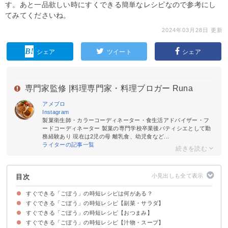
す。あと一品欲しい時にすくできる簡単なレシピなので参考にし
てみてくださいね。
2024年03月28日 更新
シェア
ツイート
シェア
専門家監修 |
料理専門家・料理ブロガー Runa
アメブロ
Instagram
製菓衛生師・カラーコーディネーター・食生活アドバイザー・フ
ードコーディネーター 製菓の専門学校卒業後パティシエとして勤
務経験あり 現在は2児の母 離乳食、幼児食など...
ライターの記事一覧
目次
すぐできる「ごぼう」の時短レシピは何がある？
すぐできる「ごぼう」の時短レシピ【副菜・サラダ】
すぐできる「ごぼう」の時短レシピ【おつまみ】
①きんぴらごぼう【15分】
②ごぼうの味噌マヨサラダ【15分】
③ごぼうとハムのわさびマヨサラダ【10分】
④イタリアンきんぴらごぼう【15分】
⑤きんぴらごぼう入り卵焼き【5分】
⑥新ごぼうのごま和え【10分】
⑦ごぼうと小松菜のキムチ炒め【5分】
すぐできる「ごぼう」の時短レシピ【汁物・スープ】
①たたきごぼうのナムル【10分】
②ごぼうのから揚げ【10分】
③きんぴらごぼうのかき揚げ【10分】
④ごぼうと牛肉の炒め煮【15分】
⑤レンジで無限ごぼう【10分】
⑥チリごぼう【15分】
⑦ごぼうの味噌チーズ焼き【15分】