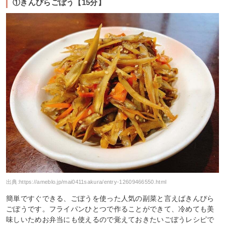
①きんぴらごぼう【15分】
出典:
https://ameblo.jp/mai0411sakura/entry-12609466550.html
簡単ですぐできる、ごぼうを使った人気の副菜と言えばきんぴら
ごぼうです。フライパンひとつで作ることができて、冷めても美
味しいためお弁当にも使えるので覚えておきたいごぼうレシピで