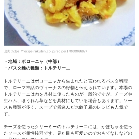
出典:
https://recipe.rakuten.co.jp/recipe/1700006687/
・地域：ボローニャ（中部）
・パスタ麺の種類：トルテリーニ
トルテリーニはボローニャから生まれたと言われるパスタ料理
で、ローマ神話のヴィーナスの好物と伝えられています。本場の
トルテリーニは肉を具材に使ったものが一般的ですが、チーズや
生ハム、ほうれん草などを具材にしている場合もあります。ソー
スも種類が多く、スープで煮込んだ水餃子風のレシピも人気で
す。
チーズを使ったクリーミーのトルテリーニには、かぼちゃを使っ
たソースが相性抜群です。見た目も可愛いのでおもてなしなどの