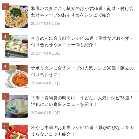
2
和風パスタに合う献立のおかず25選！副菜・付け合
わせやスープのおすすめをレシピで紹介！
2024年04月11日
3
そうめんに合う献立レシピ51選！副菜などおかず・
付け合わせやメニュー例も紹介！
2024年04月10日
4
ナポリタンに合うスープの人気レシピ30選！献立の
付け合わせに！
2024年04月11日
5
下痢・胃腸炎の時向け「うどん」人気レシピ33選！
消化にいい食事メニューを紹介！
2024年01月10日
6
冷やし中華のお弁当レシピ11選！麺がのびない＆固
まらないコツも紹介！