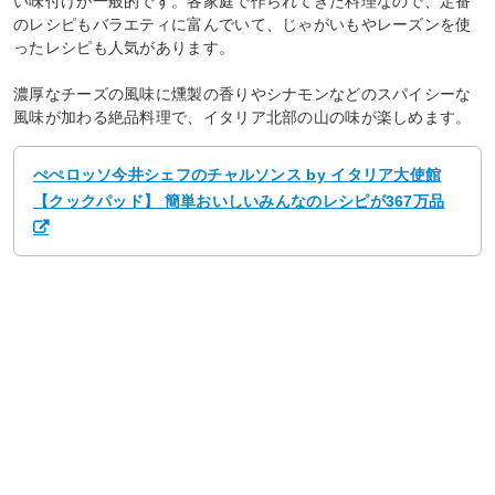
い味付けが一般的です。各家庭で作られてきた料理なので、定番
のレシピもバラエティに富んでいて、じゃがいもやレーズンを使
ったレシピも人気があります。
濃厚なチーズの風味に燻製の香りやシナモンなどのスパイシーな
風味が加わる絶品料理で、イタリア北部の山の味が楽しめます。
ぺぺロッソ今井シェフのチャルソンス by イタリア大使館
【クックパッド】 簡単おいしいみんなのレシピが367万品