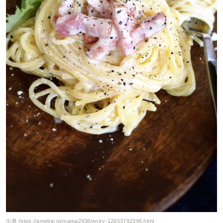
出典:
https://ameblo.jp/mama2438/entry-12653792396.html