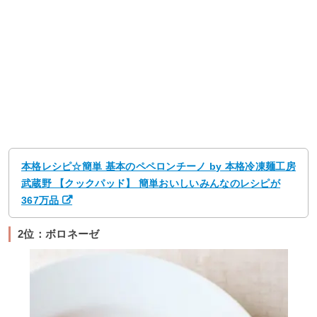
本格レシピ☆簡単 基本のペペロンチーノ by 本格冷凍麺工房
武蔵野 【クックパッド】 簡単おいしいみんなのレシピが
367万品
2位：ボロネーゼ