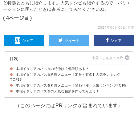
ど特徴とともに紹介します。人気レシピも紹介するので、バリエ
ーションに困ったときは参考にしてみてくださいね。
( 4ページ目 )
2024年03月08日 更新
シェア
ツイート
シェア
目次
本場イタリアのパスタの特徴は？何種類ある？
本場イタリアのパスタ料理メニュー【定番・有名】人気ランキング
イタリアのパスタの特徴・歴史
イタリアのパスタは500種類以上もある
TOP15
本場イタリアのパスタ料理メニュー【変わり種】人気ランキングTOP5
15位：パスタ・アル・ネーロ・ディ・セッピア
14位：ペスカトーレ
13位：ボッタルガ
12位：パスタ・コン・イ・リッチ・ディ・マーレ
11位：プッタネスカ
10位：ジェノベーゼ
9位：ラザニア
8位：カチョエペペ
7位：ボンゴレ・ビアンコ
6位：ポモドーロ
5位：アマトリチャーナ
4位：アラビアータ
3位：ペペロンチーノ
2位：ボロネーゼ
1位：カルボナーラ
本場イタリアのパスタの人気な種類を作ってみよう！
5位：チャルソンス
4位：トルテリーニ
3位：パスタ・コン・レ・サルデ
2位：オレッキエッテ
1位：ペンネ・ゴルゴンゾーラ
（このページにはPRリンクが含まれています）