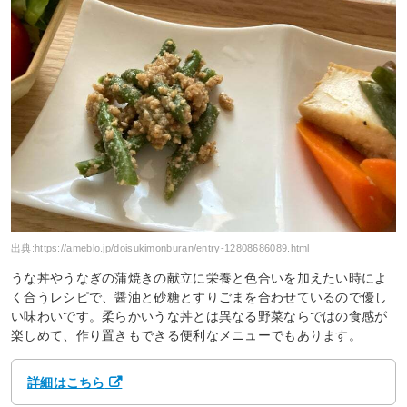
出典:
https://ameblo.jp/doisukimonburan/entry-12808686089.html
うな丼やうなぎの蒲焼きの献立に栄養と色合いを加えたい時によ
く合うレシピで、醤油と砂糖とすりごまを合わせているので優し
い味わいです。柔らかいうな丼とは異なる野菜ならではの食感が
楽しめて、作り置きもできる便利なメニューでもあります。
詳細はこちら