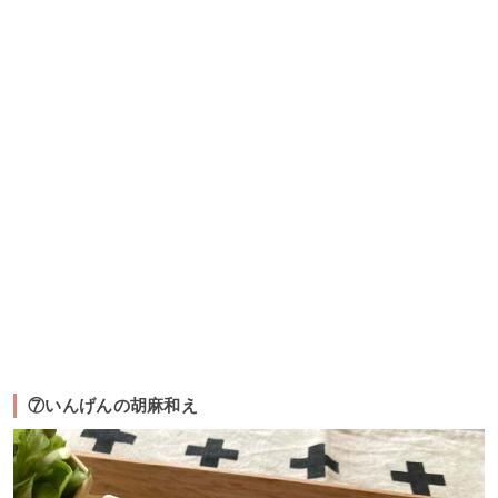
⑦いんげんの胡麻和え