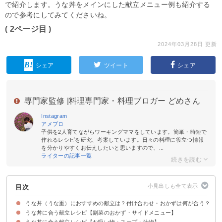
で紹介します。うな丼をメインにした献立メニュー例も紹介する
ので参考にしてみてくださいね。
( 2ページ目 )
2024年03月28日 更新
シェア
ツイート
シェア
専門家監修 |
料理専門家・料理ブロガー どめさん
Instagram
アメブロ
子供を2人育てながらワーキングママをしています。簡単・時短で
作れるレシピを研究、考案しています。日々の料理に役立つ情報
を分かりやすくお伝えしたいと思いますので、...
ライターの記事一覧
目次
うな丼（うな重）におすすめの献立は？付け合わせ・おかずは何が合う？
うな丼に合う献立レシピ【副菜のおかず・サイドメニュー】
うな丼に合う献立レシピ【お吸い物・スープ・汁物】
①きゅうりとたこの酢の物
②ツナと大根のサラダ
③春雨ともやしの中華サラダ
④豆腐サラダ
⑤茶碗蒸し
⑥オクラの昆布締め
⑦いんげんの胡麻和え
⑧出汁巻き卵
⑨きゅうりの漬物