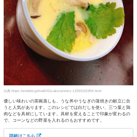
出典:
https://ameblo.jp/mai0411sakura/entry-12596102854.html
優しい味わいの茶碗蒸しも、うな丼やうなぎの蒲焼きの献立に合
うと人気があります。このレシピでは白だしを使い、三つ葉と鶏
肉などを具材にしています。具材を変えることで印象が変わるの
で、コーンなどの野菜を入れるのもおすすめです。
詳細はこちら