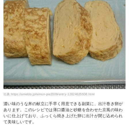
出典:
https://ameblo.jp/lemon-pie2009/entry-12824635938.html
濃い味のうな丼の献立に手早く用意できる副菜に、出汁巻き卵が
あります。このレシピでは薄口醬油と砂糖を合わせた京風の味わ
いに仕上げており、ふっくら焼き上げた卵に出汁が閉じ込められ
て美味しいです。