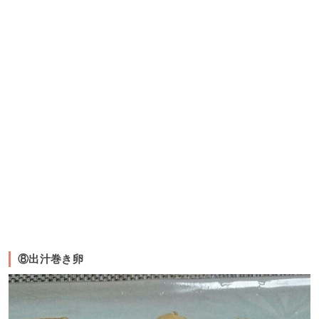
⑧出汁巻き卵