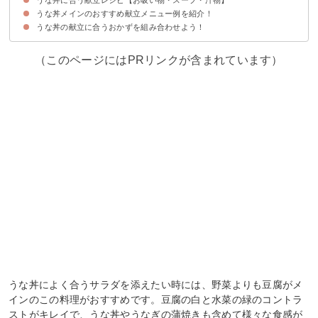
うな丼メインのおすすめ献立メニュー例を紹介！
①大根とえのきだけの味噌汁
②簡単しじみ味噌汁
③わかめスープ
④和風もやしスープ
⑤ほうれん草のかきたま汁
⑥白菜と春雨のスープ
うな丼の献立に合うおかずを組み合わせよう！
献立メニュー例①〜見栄えよく豪華な夕食としておすすめ〜
献立メニュー例②〜ヘルシーなのでダイエット中におすすめ〜
献立メニュー例③〜和食ご膳を楽しみたい人におすすめ〜
（このページにはPRリンクが含まれています）
うな丼によく合うサラダを添えたい時には、野菜よりも豆腐がメ
インのこの料理がおすすめです。豆腐の白と水菜の緑のコントラ
ストがキレイで、うな丼やうなぎの蒲焼きも含めて様々な食感が