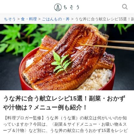
ちそう
>
食・料理
>
ごはんもの・丼
> うな丼に合う献立レシピ15選
うな丼に合う献立レシピ15選！副菜・おかず
や汁物は？メニュー例も紹介！
【料理ブロガー監修】うな丼（うな重）の献立は何がいいのか知
っていますか？今回は、〈副菜＆サイドメニュー・お吸い物＆ス
ープ＆汁物〉など別に、うな丼の献立に合うおかず15選をレシピ