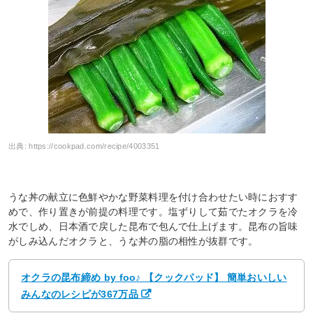
出典:
https://cookpad.com/recipe/4003351
うな丼の献立に色鮮やかな野菜料理を付け合わせたい時におすす
めで、作り置きが前提の料理です。塩ずりして茹でたオクラを冷
水でしめ、日本酒で戻した昆布で包んで仕上げます。昆布の旨味
がしみ込んだオクラと、うな丼の脂の相性が抜群です。
オクラの昆布締め by foo♪ 【クックパッド】 簡単おいしい
みんなのレシピが367万品