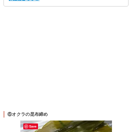
⑥オクラの昆布締め
Save