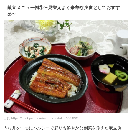
献立メニュー例①〜見栄えよく豪華な夕食としておすす
め〜
出典:
https://cookpad.com/user_kondates/223632
うな丼を中心にヘルシーで彩りも鮮やかな副菜を添えた献立例