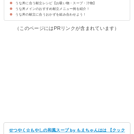
うな丼に合う献立レシピ【お吸い物・スープ・汁物】
①きゅうりとたこの酢の物
②ツナと大根のサラダ
③春雨ともやしの中華サラダ
④豆腐サラダ
⑤茶碗蒸し
⑥オクラの昆布締め
⑦いんげんの胡麻和え
⑧出汁巻き卵
⑨きゅうりの漬物
うな丼メインのおすすめ献立メニュー例を紹介！
①大根とえのきだけの味噌汁
②簡単しじみ味噌汁
③わかめスープ
④和風もやしスープ
⑤ほうれん草のかきたま汁
⑥白菜と春雨のスープ
うな丼の献立に合うおかずを組み合わせよう！
献立メニュー例①〜見栄えよく豪華な夕食としておすすめ〜
献立メニュー例②〜ヘルシーなのでダイエット中におすすめ〜
献立メニュー例③〜和食ご膳を楽しみたい人におすすめ〜
（このページにはPRリンクが含まれています）
せつやく☆もやしの和風スープ by もえちゃんはは 【クック