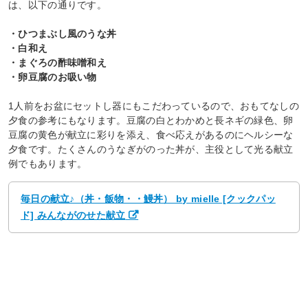
は、以下の通りです。
・ひつまぶし風のうな丼
・白和え
・まぐろの酢味噌和え
・卵豆腐のお吸い物
1人前をお盆にセットし器にもこだわっているので、おもてなしの
夕食の参考にもなります。豆腐の白とわかめと長ネギの緑色、卵
豆腐の黄色が献立に彩りを添え、食べ応えがあるのにヘルシーな
夕食です。たくさんのうなぎがのった丼が、主役として光る献立
例でもあります。
毎日の献立♪（丼・飯物・・鰻丼） by mielle [クックパッ
ド] みんながのせた献立