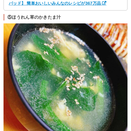
パッド】 簡単おいしいみんなのレシピが367万品
⑤ほうれん草のかきたま汁