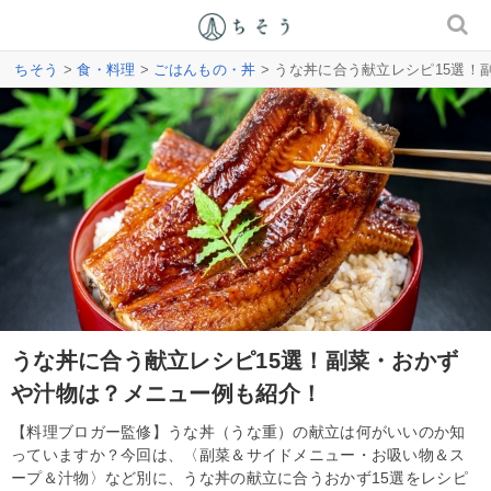
ちそう
>
食・料理
>
ごはんもの・丼
> うな丼に合う献立レシピ15選
うな丼に合う献立レシピ15選！副菜・おかず
や汁物は？メニュー例も紹介！
【料理ブロガー監修】うな丼（うな重）の献立は何がいいのか知
っていますか？今回は、〈副菜＆サイドメニュー・お吸い物＆ス
ープ＆汁物〉など別に、うな丼の献立に合うおかず15選をレシピ