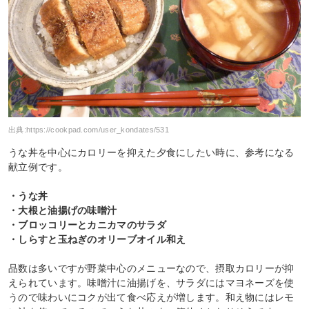
出典:
https://cookpad.com/user_kondates/531
うな丼を中心にカロリーを抑えた夕食にしたい時に、参考になる
献立例です。
・うな丼
・大根と油揚げの味噌汁
・ブロッコリーとカニカマのサラダ
・しらすと玉ねぎのオリーブオイル和え
品数は多いですが野菜中心のメニューなので、摂取カロリーが抑
えられています。味噌汁に油揚げを、サラダにはマヨネーズを使
うので味わいにコクが出て食べ応えが増します。和え物にはレモ