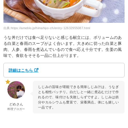
出典:
https://ameblo.jp/himahiyo-ch/entry-12632955087.html
うな丼だけでは食べ足りないと感じる献立には、ボリュームのあ
る白菜と春雨のスープがよく合います。大きめに切った白菜と豚
肉、人参、春雨を煮込んでいるので食べ応え十分です。生姜の風
味で、食欲をそそる一品に仕上がります。
詳細はこちら
しじみの旨味が堪能できる簡単しじみ汁は、うなぎ
とも相性バッチリ。白だしと一緒に煮込むだけで作
れるので、味付けも失敗しらずですよ。しじみは鉄
分やカルシウムも豊富で、栄養満点。体にも嬉しい
どめさん
一品です。
料理ブロガー