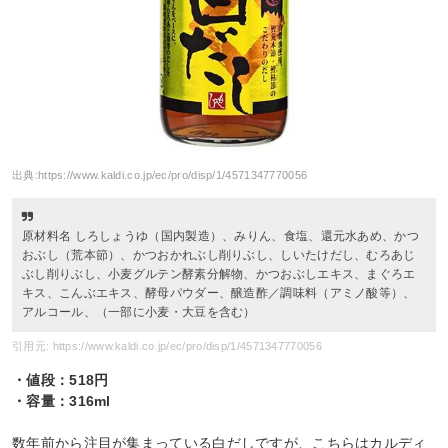
出典:
https://www.kaldi.co.jp/ec/pro/disp/1/4571347770056
原材料名 しろしょうゆ（国内製造）、みりん、食塩、還元水あめ、かつ
おぶし（荒本節）、かつおかれぶし削りぶし、しいたけだし、むろあじ
ぶし削りぶし、小麦グルテン酵素分解物、かつおぶしエキス、まぐろエ
キス、こんぶエキス、酵母パウダー、醸造酢／調味料（アミノ酸等）、
アルコール、（一部に小麦・大豆を含む）
引用元: https://www.kaldi.co.jp/ec/pro/disp/1/4571347770056
・値段：518円
・容量：316ml
数年前から注目が集まっている白だしですが、こちらはカルディ