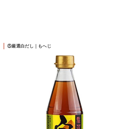
⑤厳選白だし｜もへじ