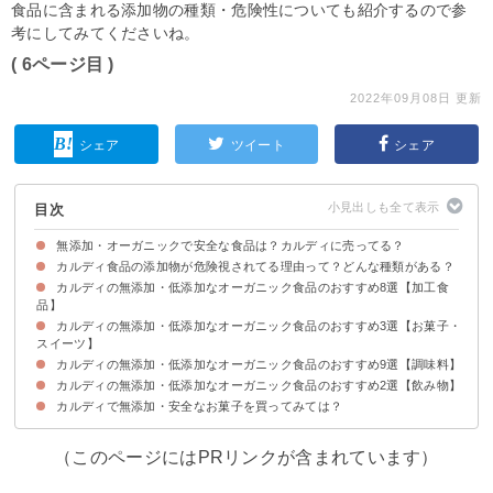
食品に含まれる添加物の種類・危険性についても紹介するので参
考にしてみてくださいね。
( 6ページ目 )
2022年09月08日 更新
シェア
ツイート
シェア
目次
無添加・オーガニックで安全な食品は？カルディに売ってる？
カルディ食品の添加物が危険視されてる理由って？どんな種類がある？
カルディの無添加・低添加なオーガニック食品のおすすめ8選【加工食
添加物①保存料・防腐剤
添加物②人工甘味料
添加物③着色料
品】
カルディの無添加・低添加なオーガニック食品のおすすめ3選【お菓子・
①パスタソースボロネーゼウィズバローロ｜フレスキサポーリ
②レモンチキンカレー｜カルディ
③ホットケーキミックス｜ママズキッチン
④グリーンカレーペースト｜メープロイ
⑤ジャルフレージ｜ギータ
⑥韓国ふりかけジャバン海苔｜韓国キッチン
⑦プロシュート切り落とし｜カルディ
⑧有機シリアルファイバープレミアム｜エルサンク・ジャポン
スイーツ】
カルディの無添加・低添加なオーガニック食品のおすすめ9選【調味料】
①メープルくるみ｜カルディ
②フルーツ＆ナッツミックス｜カルディ
③三温糖きなこねじり｜もへじ
カルディの無添加・低添加なオーガニック食品のおすすめ2選【飲み物】
①にんにくごたれ｜信州自然王国
②有機ライム果汁｜ライムリービオ
③マスタードイエロー｜スパイスコートオーガニック
④ほんスープチキン｜萬有栄養
⑤厳選白だし｜もへじ
⑥ナチュラルピーナッツバター｜スマッカーズ
⑦オイスターソース｜メガシェフ
⑧松田のマヨネーズ｜ななくさの郷
⑨野菜がいっぱいごぼうドレッシング｜カルディ
カルディで無添加・安全なお菓子を買ってみては？
①もへじ鹿児島県産ごぼう茶｜もへじ
②カフェカルディドリップ有機プレミアムブレンド｜カルディ
（このページにはPRリンクが含まれています）