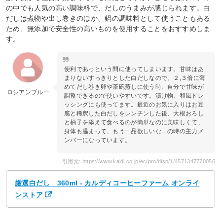
の中でも人気の高い調味料で、だしのうまみが感じられます。白
だしは煮物や出し巻きのほか、鍋の調味料として使うこともある
ため、無添加で安全性の高いものを使用することをおすすめしま
す。
便利であっという間に使ってしまいます。甘味はあ
まりないすっきりとした白だしなので、２,３倍に薄
めてだし巻き卵や茶碗蒸しに使う時、自分で甘味が
ロシアンブルー
調整できるので使いやすいです。漬け物、和風ドレ
ッシングにも使ってます。最近のお気に入りはお豆
腐と稀釈した白だしをレンチンした後、大根おろし
と柚子を添えて食べるのが簡単なのに美味しくて、
身体も温まって、もう一品欲しいな…の時の主力メ
ンバーになっています。
引用元: https://www.kaldi.co.jp/ec/pro/disp/1/4571347770056
厳選白だし 360ml - カルディコーヒーファーム オンライ
ンストア