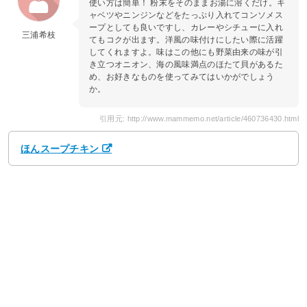
使い方は簡単！ 粉末をそのままお湯に溶くだけ。キ
ャベツやニンジンなどをたっぷり入れてコンソメス
ープとしても良いですし、カレーやシチューに入れ
三浦希枝
てもコクが出ます。洋風の味付けにしたい際に活躍
してくれますよ。味はこの他にも野菜由来の味が引
き立つオニオン、海の風味満点のほたて貝があるた
め、お好きなものを使ってみてはいかがでしょう
か。
引用元: http://www.mammemo.net/article/460736430.html
ほんスープチキン