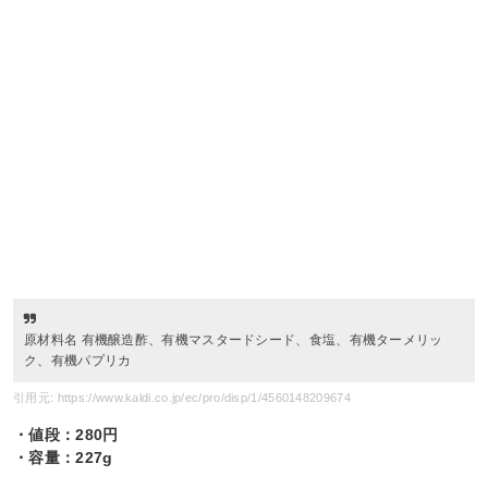
原材料名 有機醸造酢、有機マスタードシード、食塩、有機ターメリッ
ク、有機パプリカ
引用元: https://www.kaldi.co.jp/ec/pro/disp/1/4560148209674
・値段：280円
・容量：227g