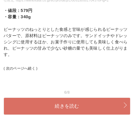
引用元: https://www.kaldi.co.jp/ec/pro/disp/1/0051500017043?sFlg=2
・値段：579円
・容量：340g
ピーナッツのねっとりとした食感と甘味が感じられるピーナッツ
バターで、原材料はピーナッツのみです。サンドイッチやドレッ
シングに使用するほか、お菓子作りに使用しても美味しく食べら
れ、ピーナッツの甘みで少ない砂糖の量でも美味しく仕上がりま
す。
( 次のページへ続く )
6/8
続きを読む