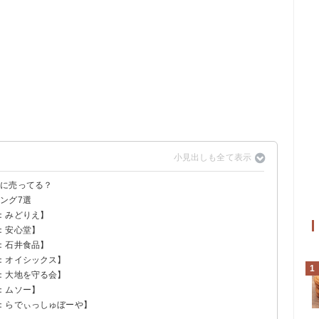
販に売ってる？
ング7選
：みどりえ】
：安心堂】
然派生おせち 三段
然派生おせち 二段
然派生おせち 一段
：石井食品】
おせち「究味（きわみ）」七寸二段重
：オイシックス】
1
：大地を守る会】
 萬福
ル
Aオードブル
福
：ムソー】
：らでぃっしゅぼーや】