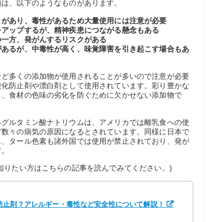
類は、以下のようなものがあります。
きがあり、毒性があるため大量使用には注意が必要
をアップするが、精神疾患につながる懸念もある
つ一方、発がんするリスクがある
があるが、中毒性が高く、味覚障害を引き起こす場合もあ
など多くの添加物が使用されることが多いので注意が必要
酸化防止剤や漂白剤として使用されています。彩り豊かな
し、食材の色味の劣化を防ぐために欠かせない添加物で
るグルタミン酸ナトリウムは、アメリカでは離乳食への使
ど数々の病気の原因になるとされています。同様に日本で
も、タール色素も諸外国では使用が禁止されており、発が
す。
知りたい方はこちらの記事を読んでみてください。)
防止剤？アレルギー・毒性など安全性について解説！