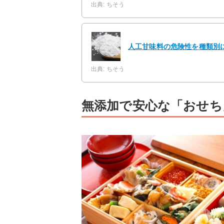
出典: ちそう
人工甘味料の危険性を種類別
出典: ちそう
無添加で安心な「おせち