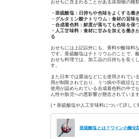
おせちに含まれることがある添加物の種
・亜硫酸塩：日持ちや色味をよくする働
・グルタミン酸ナトリウム：食材の旨味
・合成着色料：鮮度が落ちても色味を保
・人工甘味料：食材に甘みを加える働き
る
おせちには上記以外にも、香料や酸味料
です。亜硫酸塩はナトリウムのことで、
おせち料理では、加工品の日持ちを長く
す。
また日本では醤油などにも使用されてい
用が制限されており、うつ病や不眠症な
使用が認められている合成着色料の中で
ん性や胎児への悪影響が懸念されていま
(＊亜硫酸塩や人工甘味料について詳しく
亜硫酸塩とは？ワインの酸化