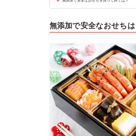
無添加で安全なおせちを買ってみては？
おせちのラインナップ①彩
おせちのラインナップ②慶福
おせちのラインナップ③福来
おせちのラインナップ④牡丹
おせちのラインナップ⑤頌春
おせちのラインナップ⑥龍翔鳳舞
おせちのラインナップ⑦蓬莱山
無添加で安全なおせちは