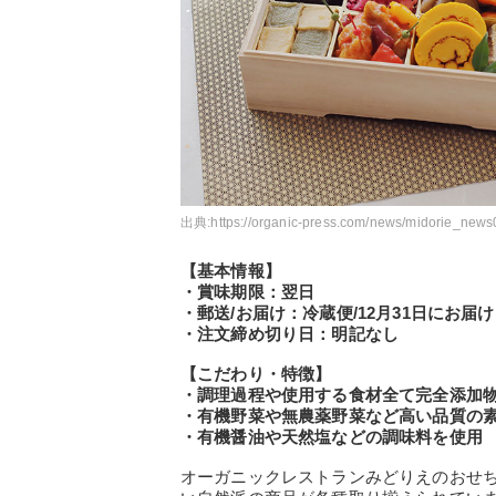
出典:
https://organic-press.com/news/midorie_news
【基本情報】
・賞味期限：翌日
・郵送/お届け：冷蔵便/12月31日にお届け
・注文締め切り日：明記なし
【こだわり・特徴】
・調理過程や使用する食材全て完全添加
・有機野菜や無農薬野菜など高い品質の
・有機醤油や天然塩などの調味料を使用
オーガニックレストランみどりえのおせ