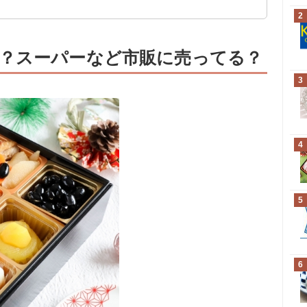
2
？スーパーなど市販に売ってる？
3
4
5
6