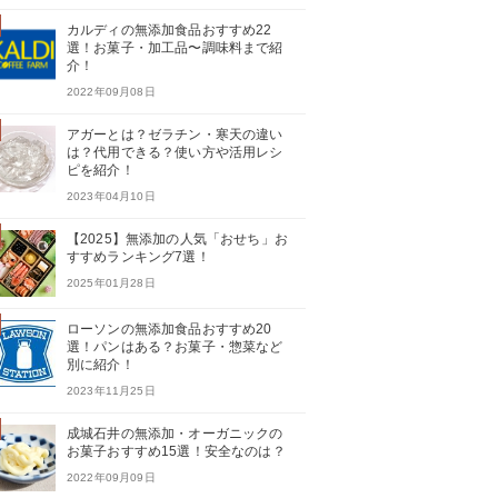
カルディの無添加食品おすすめ22
選！お菓子・加工品〜調味料まで紹
介！
2022年09月08日
アガーとは？ゼラチン・寒天の違い
は？代用できる？使い方や活用レシ
ピを紹介！
2023年04月10日
【2025】無添加の人気「おせち」お
すすめランキング7選！
2025年01月28日
ローソンの無添加食品おすすめ20
選！パンはある？お菓子・惣菜など
別に紹介！
2023年11月25日
成城石井の無添加・オーガニックの
お菓子おすすめ15選！安全なのは？
2022年09月09日