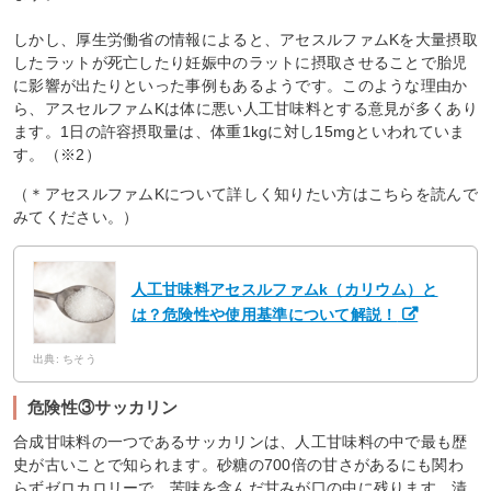
しかし、厚生労働省の情報によると、アセスルファムKを大量摂取
したラットが死亡したり妊娠中のラットに摂取させることで胎児
に影響が出たりといった事例もあるようです。このような理由か
ら、アスセルファムKは体に悪い人工甘味料とする意見が多くあり
ます。1日の許容摂取量は、体重1kgに対し15mgといわれていま
す。（※2）
（＊アセスルファムKについて詳しく知りたい方はこちらを読んで
みてください。）
人工甘味料アセスルファムk（カリウム）と
は？危険性や使用基準について解説！
出典: ちそう
危険性③サッカリン
合成甘味料の一つであるサッカリンは、人工甘味料の中で最も歴
史が古いことで知られます。砂糖の700倍の甘さがあるにも関わ
らずゼロカロリーで、苦味を含んだ甘みが口の中に残ります。漬