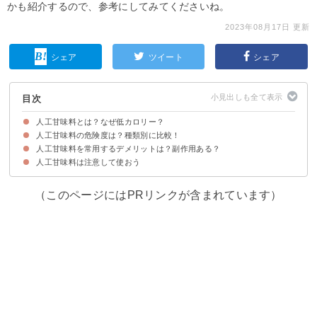
かも紹介するので、参考にしてみてくださいね。
2023年08月17日 更新
シェア
ツイート
シェア
目次
人工甘味料とは？なぜ低カロリー？
人工甘味料の危険度は？種類別に比較！
人工甘味料は2つに分けられる
人工甘味料のカロリーが低い・ゼロの理由
人工甘味料を常用するデメリットは？副作用ある？
危険性①スクラロース
危険性②アセスルファムK
危険性③サッカリン
危険性④アスパルテーム
危険性⑤ネオテーム
危険性⑥アドバンテーム
危険性⑦キシリトール
人工甘味料は注意して使おう
インスリンの働きが鈍くなり太ることがある
（このページにはPRリンクが含まれています）