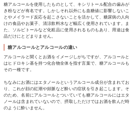
糖アルコールを使用したものとして、キシリトール配合の歯みが
き粉などが有名です。しかしそれ以外にも血糖値に影響しないこ
とやメイラード反応を起こさないことを活かして、糖尿病の人向
けの食品やお菓子、清涼飲料水など幅広く使用されています。ま
た、ソルビトールなど化粧品に使用されるものもあり、用途は食
品だけにとどまりません。
糖アルコールとアルコールの違い
アルコールと聞くとお酒をイメージしがちですが、アルコールと
はヒドロキシ基を持つ化合物全体を指す言葉で、糖アルコールも
その一種です。
ちなみにお酒にはエタノールというアルコール成分が含まれてお
り、これが顔の紅潮や頻脈など酔いの症状を引き起こします。そ
のため、名前にアルコールとついていても糖アルコールにはエタ
ノールは含まれていないので、摂取しただけではお酒を飲んだ時
のように酔いません。