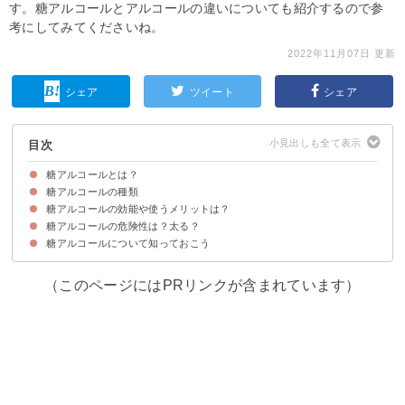
す。糖アルコールとアルコールの違いについても紹介するので参
考にしてみてくださいね。
2022年11月07日 更新
シェア
ツイート
シェア
目次
糖アルコールとは？
糖アルコールの種類
糖アルコールは甘味料の一つ
糖アルコールの用途例
糖アルコールとアルコールの違い
糖アルコールの効能や使うメリットは？
①還元水飴
②ソルビトール
③キシリトール
④エリスリトール
⑤ラクチトール
⑥マルチトール
⑦イソマルト
糖アルコールの危険性は？太る？
①カロリーが吸収されるが代謝されないため実質ゼロカロリー
②血糖値が上昇しないため糖質制限に有効
③虫歯の防止にもなる
糖アルコールについて知っておこう
一度に多く取り過ぎると下痢・お腹が緩くなることがある
糖アルコールの1日の摂取量目安
糖アルコール自体で太ることはない
（このページにはPRリンクが含まれています）