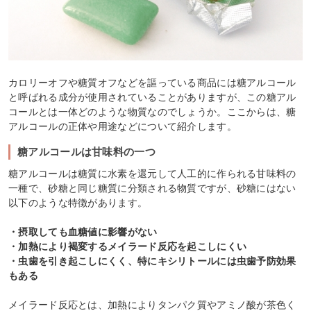
カロリーオフや糖質オフなどを謳っている商品には糖アルコール
と呼ばれる成分が使用されていることがありますが、この糖アル
コールとは一体どのような物質なのでしょうか。ここからは、糖
アルコールの正体や用途などについて紹介します。
糖アルコールは甘味料の一つ
糖アルコールは糖質に水素を還元して人工的に作られる甘味料の
一種で、砂糖と同じ糖質に分類される物質ですが、砂糖にはない
以下のような特徴があります。
・摂取しても血糖値に影響がない
・加熱により褐変するメイラード反応を起こしにくい
・虫歯を引き起こしにくく、特にキシリトールには虫歯予防効果
もある
メイラード反応とは、加熱によりタンパク質やアミノ酸が茶色く