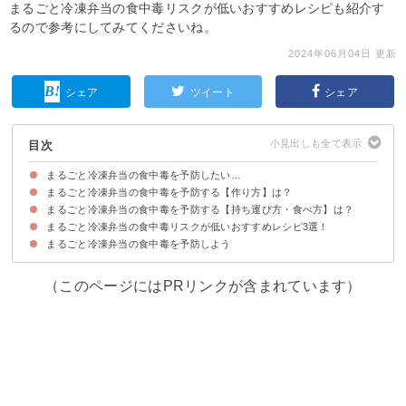
まるごと冷凍弁当の食中毒リスクが低いおすすめレシピも紹介す
るので参考にしてみてくださいね。
2024年06月04日 更新
シェア
ツイート
シェア
目次
まるごと冷凍弁当の食中毒を予防したい…
まるごと冷凍弁当の食中毒を予防する【作り方】は？
まるごと冷凍弁当の食中毒を予防する【持ち運び方・食べ方】は？
コツ①電子レンジ対応容器を使う
コツ②よく乾燥させた弁当箱と清潔な手袋・調理器具を使う
コツ③ご飯や食品はよく冷ましてから均一に詰める
コツ④食中毒リスクが低いおかずを入れる
コツ⑤水分が多いおかずは避ける
まるごと冷凍弁当の食中毒リスクが低いおすすめレシピ3選！
コツ①保冷剤や抗菌シートと一緒に保冷バッグに入れる
コツ②食べる直前に電子レンジで加熱してから食べる
コツ③解凍後に持ち運ぶ場合は水滴をしっかり取り除く
まるごと冷凍弁当の食中毒を予防しよう
①マヨネーズ卵焼き
②梅きんぴら
③酢切り干し大根
（このページにはPRリンクが含まれています）