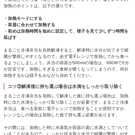
加熱のポイントは、以下の通りです。
・加熱モードにする
・容器に合わせて加熱する
・初めは加熱時間を短めに設定して、様子を見て少しずつ時間を
延ばす
まるごと冷凍弁当を自然解凍すると、解凍時に水分が出てきて細
菌が繁殖しやすくなるので、必ず電子レンジで加熱してから食べ
るようにしましょう。弁当の容器が500mlの場合は、600Wで5分
が目安です。加熱しすぎると食材が硬くなってしまうので、何分
加熱するかは様子をみながら決めてください。
コツ③解凍後に持ち運ぶ場合は水滴をしっかり取り除く
まるごと冷凍弁当を加熱して解凍した後に持ち運ぶ場合は、加熱
時に出た水滴をしっかり取り除くことが必要です。まるごと冷凍
弁当は、食べる直前に電子レンジで加熱することが原則ですが、
レンジなしの場合は加熱した後で持ち運ぶ必要があります。
その際には、加熱した時に水蒸気が容器の蓋に水滴としてついて
いることがあるので、しっかり拭き取り水分で細菌が繁殖しやす