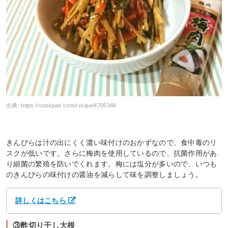
出典:
https://cookpad.com/recipe/4705348
きんぴらは汁の出にくく濃い味付けのおかずなので、食中毒のリ
スクが低いです。さらに梅肉を使用しているので、抗菌作用があ
り細菌の繁殖を防いでくれます。梅には塩分が多いので、いつも
のきんぴらの味付けの醤油を減らして味を調整しましょう。
詳しくはこちら
③酢切り干し大根