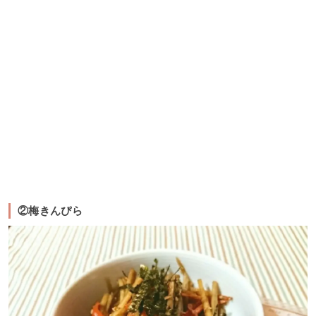
②梅きんぴら