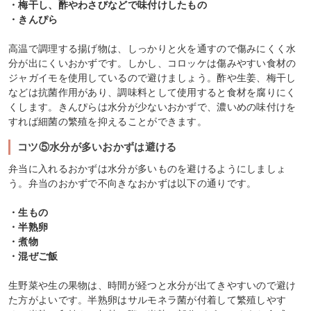
・梅干し、酢やわさびなどで味付けしたもの
・きんぴら
高温で調理する揚げ物は、しっかりと火を通すので傷みにくく水
分が出にくいおかずです。しかし、コロッケは傷みやすい食材の
ジャガイモを使用しているので避けましょう。酢や生姜、梅干し
などは抗菌作用があり、調味料として使用すると食材を腐りにく
くします。きんぴらは水分が少ないおかずで、濃いめの味付けを
すれば細菌の繁殖を抑えることができます。
コツ⑤水分が多いおかずは避ける
弁当に入れるおかずは水分が多いものを避けるようにしましょ
う。弁当のおかずで不向きなおかずは以下の通りです。
・生もの
・半熟卵
・煮物
・混ぜご飯
生野菜や生の果物は、時間が経つと水分が出てきやすいので避け
た方がよいです。半熟卵はサルモネラ菌が付着して繁殖しやす