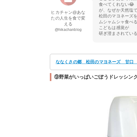
食べてくれない😂
が、なぜか天然塩
ヒカチャン@あな
松田のマヨネーズを
たの人生を食で変
ムシャムシャ食べる
える
こどもは感覚が
@hikachanblog
研ぎ澄まされている
ななくさの郷 松田のマヨネーズ 甘口 3
⑨野菜がいっぱいごぼうドレッシン