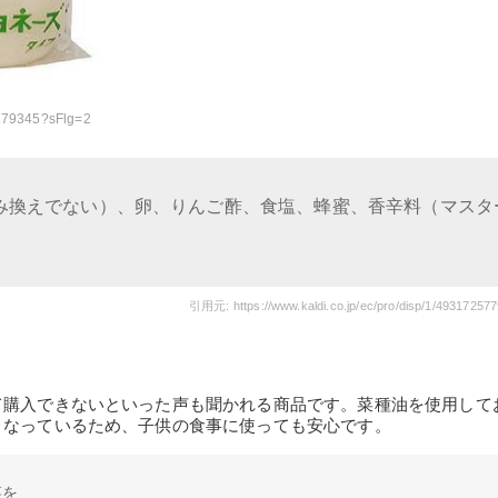
5779345?sFlg=2
み換えでない）、卵、りんご酢、食塩、蜂蜜、香辛料（マスタ
引用元: https://www.kaldi.co.jp/ec/pro/disp/1/49317257
て購入できないといった声も聞かれる商品です。菜種油を使用して
となっているため、子供の食事に使っても安心です。
菜を