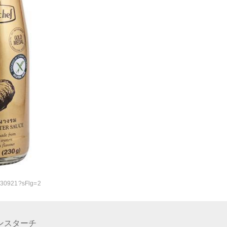
8730921?sFlg=2
ンスターチ