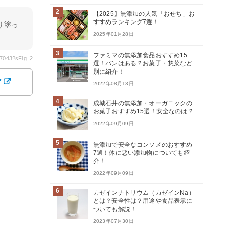
2
【2025】無添加の人気「おせち」お
すすめランキング7選！
り塗っ
2025年01月28日
3
ファミマの無添加食品おすすめ15
17043?sFlg=2
選！パンはある？お菓子・惣菜など
別に紹介！
ア
2022年08月13日
4
成城石井の無添加・オーガニックの
お菓子おすすめ15選！安全なのは？
2022年09月09日
5
無添加で安全なコンソメのおすすめ
7選！体に悪い添加物についても紹
介！
2022年09月09日
6
カゼインナトリウム（カゼインNa）
とは？安全性は？用途や食品表示に
ついても解説！
2023年07月30日