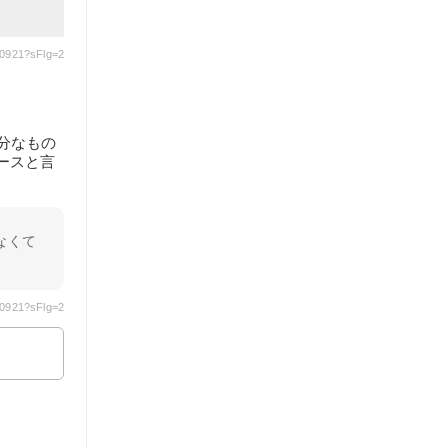
30921?sFlg=2
分なもの
ースと言
なくて
30921?sFlg=2