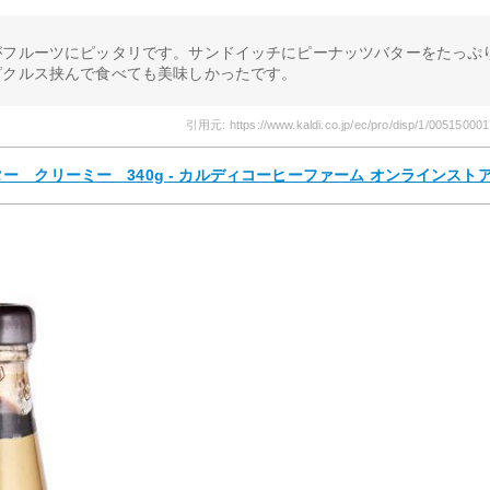
がフルーツにピッタリです。サンドイッチにピーナッツバターをたっぷ
ピクルス挟んで食べても美味しかったです。
引用元: https://www.kaldi.co.jp/ec/pro/disp/1/00515000
 クリーミー 340g - カルディコーヒーファーム オンラインスト