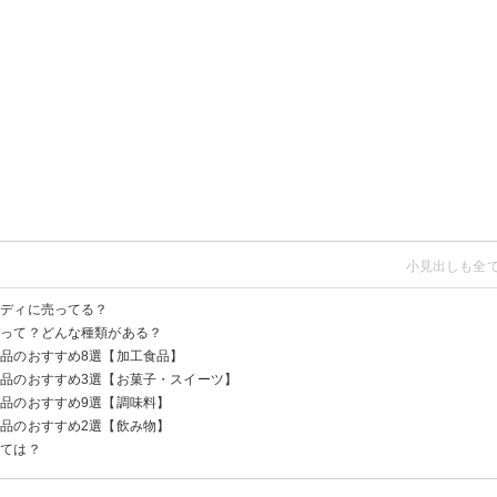
ルディに売ってる？
由って？どんな種類がある？
品のおすすめ8選【加工食品】
品のおすすめ3選【お菓子・スイーツ】
スキサポーリ
ク・ジャポン
品のおすすめ9選【調味料】
品のおすすめ2選【飲み物】
ック
みては？
ド｜カルディ