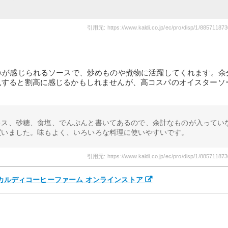
引用元: https://www.kaldi.co.jp/ec/pro/disp/1/88571187
みが感じられるソースで、炒めものや煮物に活躍してくれます。余
見すると割高に感じるかもしれませんが、高コスパのオイスターソ
キス、砂糖、食塩、でんぷんと書いてあるので、余計なものが入ってい
買いました。味もよく、いろいろな料理に使いやすいです。
引用元: https://www.kaldi.co.jp/ec/pro/disp/1/88571187
- カルディコーヒーファーム オンラインストア