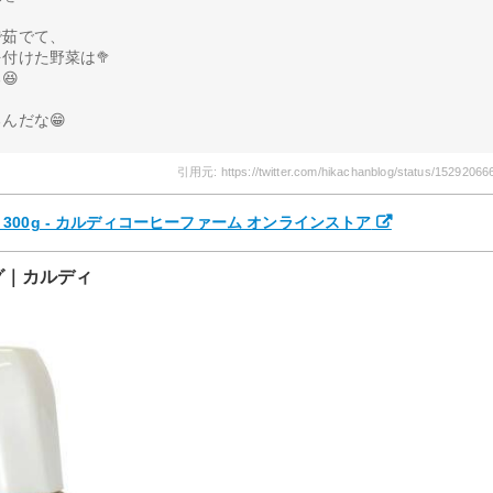
で茹でて、
付けた野菜は🥦
😆
んだな😁
引用元: https://twitter.com/hikachanblog/status/1529206
00g - カルディコーヒーファーム オンラインストア
グ｜カルディ