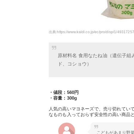
出典:
https://www.kaldi.co.jp/ec/pro/disp/1/493172
原材料名 食用なたね油（遺伝子組
ド、コショウ）
・値段：560円
・容量：300g
人気の高いマヨネーズで、売り切れてい
なものも入っておらず安全性の高い商品
こどもがあまり野