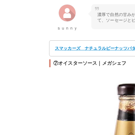
濃厚で自然の甘み
て、ソーセージと
ｓｕｎｎｙ
スマッカーズ ナチュラルピーナッツバター
⑦オイスターソース｜メガシェフ