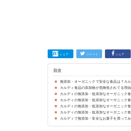
シェア
ツイート
シェア
目次
無添加・オーガニックで安全な食品は？カ
カルディ食品の添加物が危険視されてる理
カルディの無添加・低添加なオーガニック食
添加物①保存料・防腐剤
添加物②人工甘味料
添加物③着色料
カルディの無添加・低添加なオーガニック食
①パスタソースボロネーゼウィズバローロ｜フレ
②レモンチキンカレー｜カルディ
③ホットケーキミックス｜ママズキッチン
④グリーンカレーペースト｜メープロイ
⑤ジャルフレージ｜ギータ
⑥韓国ふりかけジャバン海苔｜韓国キッチン
⑦プロシュート切り落とし｜カルディ
⑧有機シリアルファイバープレミアム｜エルサン
カルディの無添加・低添加なオーガニック食
①メープルくるみ｜カルディ
②フルーツ＆ナッツミックス｜カルディ
③三温糖きなこねじり｜もへじ
カルディの無添加・低添加なオーガニック食
①にんにくごたれ｜信州自然王国
②有機ライム果汁｜ライムリービオ
③マスタードイエロー｜スパイスコートオーガニ
④ほんスープチキン｜萬有栄養
⑤厳選白だし｜もへじ
⑥ナチュラルピーナッツバター｜スマッカーズ
⑦オイスターソース｜メガシェフ
⑧松田のマヨネーズ｜ななくさの郷
⑨野菜がいっぱいごぼうドレッシング｜カルディ
カルディで無添加・安全なお菓子を買って
①もへじ鹿児島県産ごぼう茶｜もへじ
②カフェカルディドリップ有機プレミアムブレン