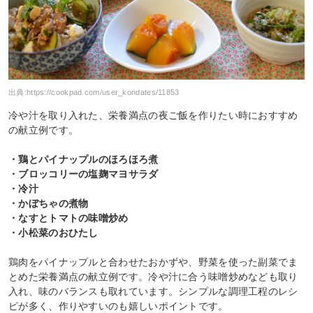
出典:
https://cookpad.com/user_kondates/11853
冷や汁を取り入れた、栄養満点の夜ご飯を作りたい時におすすめ
の献立例です。
・鶏とパイナップルのほろほろ煮
・ブロッコリーの塩麹マヨサラダ
・冷汁
・かぼちゃの煮物
・なすとトマトの味噌炒め
・小松菜のおひたし
鶏肉をパイナップルと合わせたおかずや、野菜を使った副菜でま
とめた栄養満点の献立例です。冷や汁に合う味噌炒めなども取り
入れ、味のバランスも取れています。シンプルな調理工程のレシ
ピが多く、作りやすいのも嬉しいポイントです。