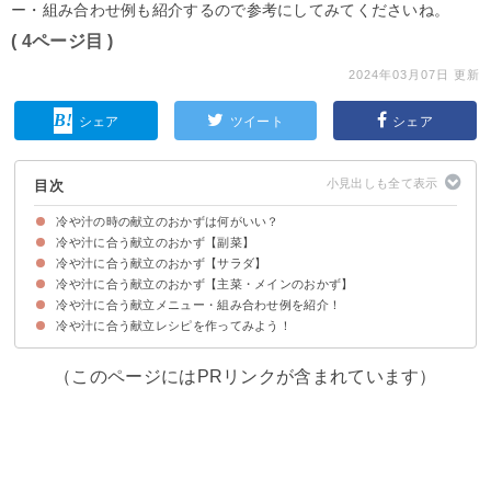
ー・組み合わせ例も紹介するので参考にしてみてくださいね。
( 4ページ目 )
2024年03月07日 更新
シェア
ツイート
シェア
目次
冷や汁の時の献立のおかずは何がいい？
冷や汁に合う献立のおかず【副菜】
冷や汁に合う献立のおかず【サラダ】
①夏野菜のカレーマリネ
②なすの焼きびたし
③出汁がけ冷奴
④夏におすすめのうざく
冷や汁に合う献立のおかず【主菜・メインのおかず】
①タコのだしサラダ
②玉ねぎとトマトの塩こんぶサラダ
③ツナと切干大根のサラダ
④豆腐のさっぱりサラダ
⑤ポテトサラダ
冷や汁に合う献立メニュー・組み合わせ例を紹介！
①なすと鶏肉の照り焼き生姜風味
②みょうがの柚子胡椒炒め
③鮭の南蛮漬け
④豚しゃぶのおろし和え
⑤豚のはちみつ味噌漬け
⑥から揚げのみぞれ和え
冷や汁に合う献立レシピを作ってみよう！
献立メニュー例①栄養満点の夜ご飯におすすめ
献立メニュー例②冷や汁そうめんを食べたい時におすすめ
献立メニュー例③冷や汁とうどんに合わせたい時におすすめ
（このページにはPRリンクが含まれています）