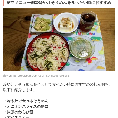
献立メニュー例②冷や汁そうめんを食べたい時におすすめ
出典:
https://cookpad.com/user_kondates/208283
冷や汁とそうめんを合わせて食べたい時におすすめの献立例を、
以下に紹介します。
・冷や汁で食べるそうめん
・オニオンスライスの冷奴
・抹茶のわらび餅
・アイスティー