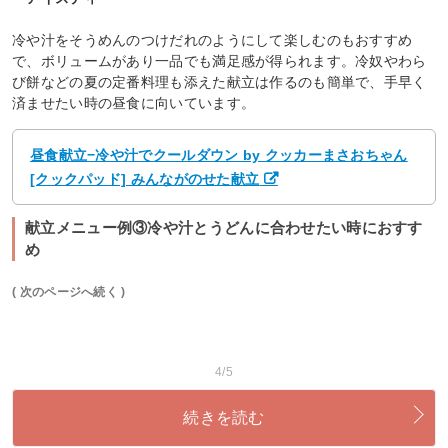
冷や汁をそうめんのつけだれのようにして楽しむのもおすすめ
で、ボリュームがあり一品でも満足感が得られます。冷奴やわら
び餅などの夏の定番料理も添えた献立は作るのも簡単で、手早く
済ませたい時の昼食に向いています。
昼食献立−冷や汁でクールダウン by クッカーまさおちゃん
[クックパッド] みんながのせた献立
献立メニュー例③冷や汁とうどんに合わせたい時におすす
め
( 次のページへ続く )
4/5
続きを読む