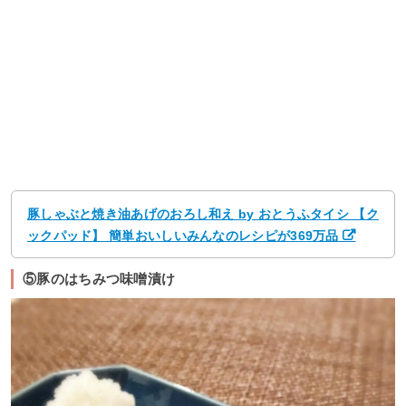
豚しゃぶと焼き油あげのおろし和え by おとうふタイシ 【ク
ックパッド】 簡単おいしいみんなのレシピが369万品
⑤豚のはちみつ味噌漬け