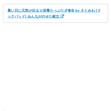
暑い日に元気が出る☆栄養たっぷり夕食✿ by さとみわ [ク
ックパッド] みんながのせた献立