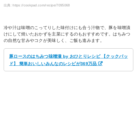
出典:
https://cookpad.com/recipe/7095068
冷や汁は味噌のこってりした味付けにも合う汁物で、豚を味噌漬
けにして焼いたおかずを主菜にするのもおすすめです。はちみつ
の自然な甘みやコクが美味しく、ご飯も進みます。
豚ロースのはちみつ味噌漬 by おひとりレシピ 【クックパッ
ド】 簡単おいしいみんなのレシピが369万品