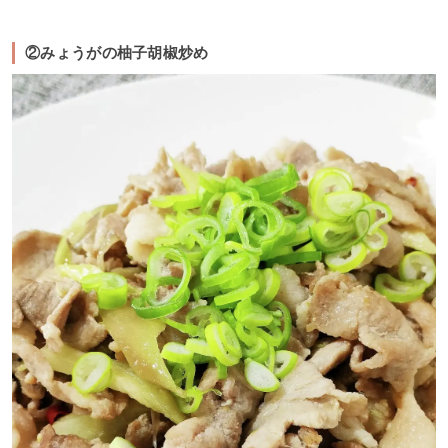
②みょうがの柚子胡椒炒め