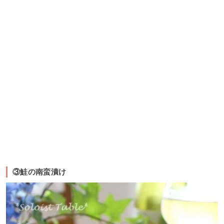
③鮭の南蛮漬け