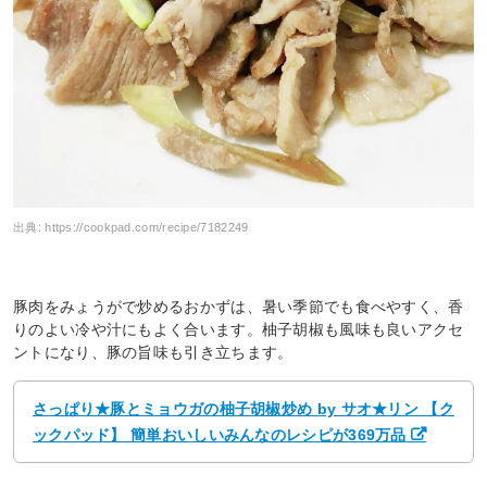
出典:
https://cookpad.com/recipe/7182249
豚肉をみょうがで炒めるおかずは、暑い季節でも食べやすく、香
りのよい冷や汁にもよく合います。柚子胡椒も風味も良いアクセ
ントになり、豚の旨味も引き立ちます。
さっぱり★豚とミョウガの柚子胡椒炒め by サオ★リン 【ク
ックパッド】 簡単おいしいみんなのレシピが369万品