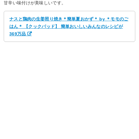
甘辛い味付けが美味しいです。
ナスと鶏肉の生姜照り焼き＊簡単夏おかず＊ by ＊モモのご
はん＊ 【クックパッド】 簡単おいしいみんなのレシピが
369万品