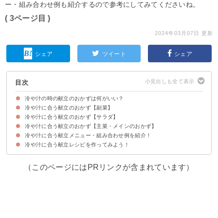
ー・組み合わせ例も紹介するので参考にしてみてくださいね。
( 3ページ目 )
2024年03月07日 更新
シェア
ツイート
シェア
目次
冷や汁の時の献立のおかずは何がいい？
冷や汁に合う献立のおかず【副菜】
冷や汁に合う献立のおかず【サラダ】
①夏野菜のカレーマリネ
②なすの焼きびたし
③出汁がけ冷奴
④夏におすすめのうざく
冷や汁に合う献立のおかず【主菜・メインのおかず】
①タコのだしサラダ
②玉ねぎとトマトの塩こんぶサラダ
③ツナと切干大根のサラダ
④豆腐のさっぱりサラダ
⑤ポテトサラダ
冷や汁に合う献立メニュー・組み合わせ例を紹介！
①なすと鶏肉の照り焼き生姜風味
②みょうがの柚子胡椒炒め
③鮭の南蛮漬け
④豚しゃぶのおろし和え
⑤豚のはちみつ味噌漬け
⑥から揚げのみぞれ和え
冷や汁に合う献立レシピを作ってみよう！
献立メニュー例①栄養満点の夜ご飯におすすめ
献立メニュー例②冷や汁そうめんを食べたい時におすすめ
献立メニュー例③冷や汁とうどんに合わせたい時におすすめ
（このページにはPRリンクが含まれています）