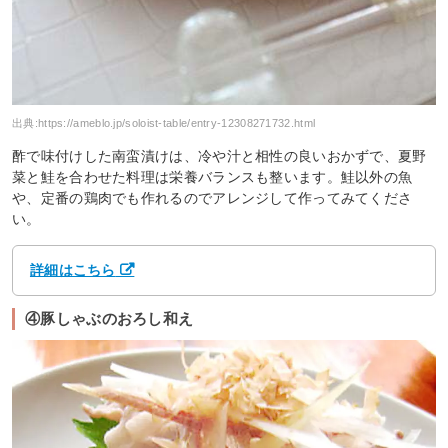
出典:
https://ameblo.jp/soloist-table/entry-12308271732.html
酢で味付けした南蛮漬けは、冷や汁と相性の良いおかずで、夏野
菜と鮭を合わせた料理は栄養バランスも整います。鮭以外の魚
や、定番の鶏肉でも作れるのでアレンジして作ってみてくださ
い。
詳細はこちら
④豚しゃぶのおろし和え