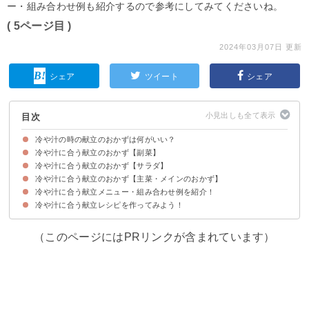
ー・組み合わせ例も紹介するので参考にしてみてくださいね。
( 5ページ目 )
2024年03月07日 更新
シェア
ツイート
シェア
目次
冷や汁の時の献立のおかずは何がいい？
冷や汁に合う献立のおかず【副菜】
冷や汁に合う献立のおかず【サラダ】
①夏野菜のカレーマリネ
②なすの焼きびたし
③出汁がけ冷奴
④夏におすすめのうざく
冷や汁に合う献立のおかず【主菜・メインのおかず】
①タコのだしサラダ
②玉ねぎとトマトの塩こんぶサラダ
③ツナと切干大根のサラダ
④豆腐のさっぱりサラダ
⑤ポテトサラダ
冷や汁に合う献立メニュー・組み合わせ例を紹介！
①なすと鶏肉の照り焼き生姜風味
②みょうがの柚子胡椒炒め
③鮭の南蛮漬け
④豚しゃぶのおろし和え
⑤豚のはちみつ味噌漬け
⑥から揚げのみぞれ和え
冷や汁に合う献立レシピを作ってみよう！
献立メニュー例①栄養満点の夜ご飯におすすめ
献立メニュー例②冷や汁そうめんを食べたい時におすすめ
献立メニュー例③冷や汁とうどんに合わせたい時におすすめ
（このページにはPRリンクが含まれています）