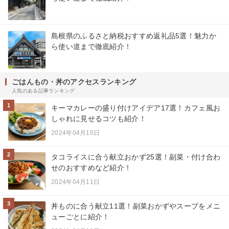
島根県のふるさと納税おすすめ返礼品5選！魅力か
ら使い道まで徹底紹介！
ごはんもの・丼のアクセスランキング
人気のある記事ランキング
1
キーマカレーの盛り付けアイデア17選！カフェ風お
しゃれに見せるコツも紹介！
2024年04月10日
2
タコライスに合う献立おかず25選！副菜・付け合わ
せのおすすめなど紹介！
2024年04月11日
3
丼ものに合う献立11選！副菜おかずやスープをメニ
ューごとに紹介！