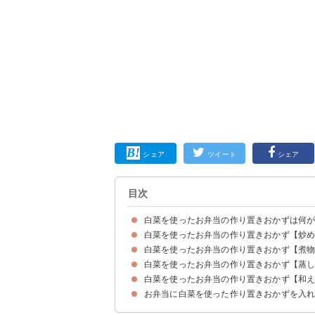
シェア
ツイート
シェア
目次
白菜を使ったお弁当の作り置きおかずは何
白菜を使ったお弁当の作り置きおかず【炒
白菜を使ったお弁当の作り置きおかず【煮
①白菜のバター醤油炒め
②白菜の味噌マヨネーズ炒め
③白菜しりしり
④白菜のペペロンチーノ風炒め
⑤白菜の豚バラ肉巻き
⑥明太子入り卵炒め
⑦白菜のハムチーズサンド
⑧白菜のバターポン酢炒め
⑨白菜の卵炒めケチャップ味
白菜を使ったお弁当の作り置きおかず【蒸
①白菜のすき焼き煮
②白菜の中華煮
③チーズ入り白菜の肉巻きの黒酢煮込み
④メイン料理におすすめの白菜入り煮込みハンバ
⑤麻婆白菜
⑥水溶き片栗粉で仕上げる白菜の卵とじ
⑦白菜と春雨の炒め煮
⑧さつま揚げ入り含め煮
白菜を使ったお弁当の作り置きおかず【和
①白菜とウィンナーの塩バター蒸し
②白菜のミルフィーユ蒸し
③タラのレンジ蒸し
④白菜のチーズ蒸し
⑤白菜のオリーブオイル蒸し
お弁当に白菜を使った作り置きおかずを入
①白菜のフレンチドレッシング和え
②白菜のゆず胡椒風味のごま和え
③白菜のオイスターソース和え
④白菜の塩昆布和え
⑤白菜の梅中華和え
⑥白菜の麺つゆマヨ和え
⑦白菜のピリ辛和え
⑧白菜のナムル
⑨かつお節で水分対策をした味噌マヨ和え
⑩白菜のザーサイ和え
⑪白菜とカニカマのレモン和え