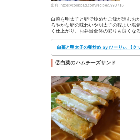
出典:
https://cookpad.com/recipe/5993716
白菜を明太子と卵で炒めたご飯が進むお
ろやかな卵の味わいや明太子の程よい塩
く仕上がり、お弁当全体の彩りも良くな
白菜と明太子の卵炒め by ひーりぃ 【
⑦白菜のハムチーズサンド