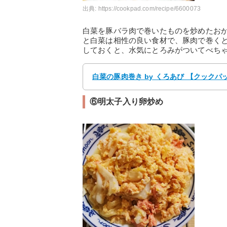
出典:
https://cookpad.com/recipe/6600073
白菜を豚バラ肉で巻いたものを炒めたお
と白菜は相性の良い食材で、豚肉で巻く
しておくと、水気にとろみがついてべち
白菜の豚肉巻き by くろあび 【クックパ
⑥明太子入り卵炒め