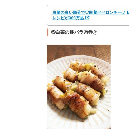
白菜の白い部分で♡白菜ペペロンチーノ by 
レシピが369万品
⑤白菜の豚バラ肉巻き