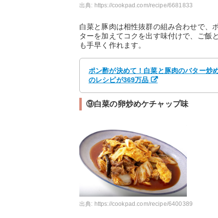
出典:
https://cookpad.com/recipe/6681833
白菜と豚肉は相性抜群の組み合わせで、
ターを加えてコクを出す味付けで、ご飯
も手早く作れます。
ポン酢が決めて！白菜と豚肉のバター炒め b
のレシピが369万品
⑨白菜の卵炒めケチャップ味
出典:
https://cookpad.com/recipe/6400389