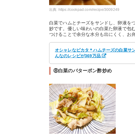
出典:
https://cookpad.com/recipe/3009249
白菜でハムとチーズをサンドし、卵液を
妙です。優しい味わいの白菜た卵液で包
つけることで余分な水分も出にくく、お
オシャレなピカタ＊ハムチーズの白菜サンド
んなのレシピが369万品
⑧白菜のバターポン酢炒め