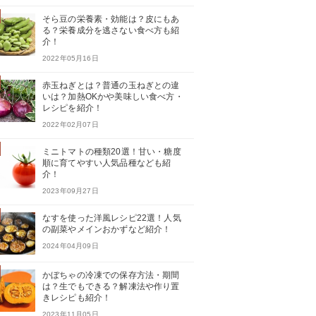
そら豆の栄養素・効能は？皮にもあ
る？栄養成分を逃さない食べ方も紹
介！
2022年05月16日
赤玉ねぎとは？普通の玉ねぎとの違
いは？加熱OKかや美味しい食べ方・
レシピを紹介！
2022年02月07日
ミニトマトの種類20選！甘い・糖度
順に育てやすい人気品種なども紹
介！
2023年09月27日
なすを使った洋風レシピ22選！人気
の副菜やメインおかずなど紹介！
2024年04月09日
かぼちゃの冷凍での保存方法・期間
は？生でもできる？解凍法や作り置
きレシピも紹介！
2023年11月05日