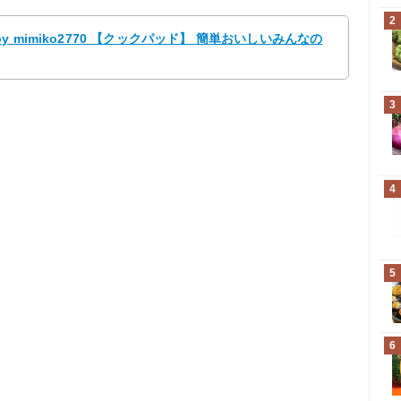
2
mimiko2770 【クックパッド】 簡単おいしいみんなの
3
4
5
6