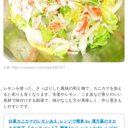
出典:
https://cookpad.com/recipe/4667677
レモンを使った、さっぱりした風味の和え物で、カニカマを加え
ると彩りも良くなります。生姜やレモン、ごま油など香りのいい
具材で味付けする副菜で、味がなじむ方が美味しく、作り置きも
しやすいです。
白菜カニカマのレモンあえ♪レンジで簡単 by 漢方薬のタカ
キ大林店 【クックパッド】 簡単おいしいみんなのレシピが