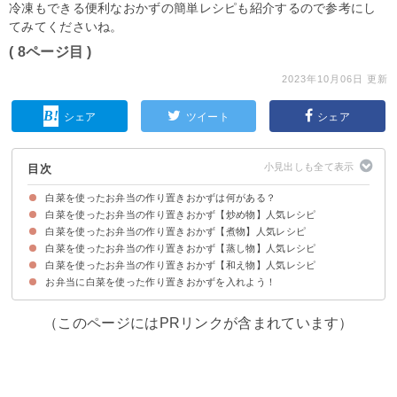
冷凍もできる便利なおかずの簡単レシピも紹介するので参考にし
てみてくださいね。
( 8ページ目 )
2023年10月06日 更新
シェア
ツイート
シェア
目次
白菜を使ったお弁当の作り置きおかずは何がある？
白菜を使ったお弁当の作り置きおかず【炒め物】人気レシピ
白菜を使ったお弁当の作り置きおかず【煮物】人気レシピ
①白菜のバター醤油炒め
②白菜の味噌マヨネーズ炒め
③白菜しりしり
④白菜のペペロンチーノ風炒め
⑤白菜の豚バラ肉巻き
⑥明太子入り卵炒め
⑦白菜のハムチーズサンド
⑧白菜のバターポン酢炒め
⑨白菜の卵炒めケチャップ味
白菜を使ったお弁当の作り置きおかず【蒸し物】人気レシピ
①白菜のすき焼き煮
②白菜の中華煮
③チーズ入り白菜の肉巻きの黒酢煮込み
④メイン料理におすすめの白菜入り煮込みハンバーグ
⑤麻婆白菜
⑥水溶き片栗粉で仕上げる白菜の卵とじ
⑦白菜と春雨の炒め煮
⑧さつま揚げ入り含め煮
白菜を使ったお弁当の作り置きおかず【和え物】人気レシピ
①白菜とウィンナーの塩バター蒸し
②白菜のミルフィーユ蒸し
③タラのレンジ蒸し
④白菜のチーズ蒸し
⑤白菜のオリーブオイル蒸し
お弁当に白菜を使った作り置きおかずを入れよう！
①白菜のフレンチドレッシング和え
②白菜のゆず胡椒風味のごま和え
③白菜のオイスターソース和え
④白菜の塩昆布和え
⑤白菜の梅中華和え
⑥白菜の麺つゆマヨ和え
⑦白菜のピリ辛和え
⑧白菜のナムル
⑨かつお節で水分対策をした味噌マヨ和え
⑩白菜のザーサイ和え
⑪白菜とカニカマのレモン和え
（このページにはPRリンクが含まれています）