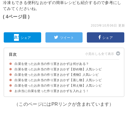
冷凍もできる便利なおかずの簡単レシピも紹介するので参考にし
てみてくださいね。
( 4ページ目 )
2023年10月06日 更新
シェア
ツイート
シェア
目次
白菜を使ったお弁当の作り置きおかずは何がある？
白菜を使ったお弁当の作り置きおかず【炒め物】人気レシピ
白菜を使ったお弁当の作り置きおかず【煮物】人気レシピ
①白菜のバター醤油炒め
②白菜の味噌マヨネーズ炒め
③白菜しりしり
④白菜のペペロンチーノ風炒め
⑤白菜の豚バラ肉巻き
⑥明太子入り卵炒め
⑦白菜のハムチーズサンド
⑧白菜のバターポン酢炒め
⑨白菜の卵炒めケチャップ味
白菜を使ったお弁当の作り置きおかず【蒸し物】人気レシピ
①白菜のすき焼き煮
②白菜の中華煮
③チーズ入り白菜の肉巻きの黒酢煮込み
④メイン料理におすすめの白菜入り煮込みハンバーグ
⑤麻婆白菜
⑥水溶き片栗粉で仕上げる白菜の卵とじ
⑦白菜と春雨の炒め煮
⑧さつま揚げ入り含め煮
白菜を使ったお弁当の作り置きおかず【和え物】人気レシピ
①白菜とウィンナーの塩バター蒸し
②白菜のミルフィーユ蒸し
③タラのレンジ蒸し
④白菜のチーズ蒸し
⑤白菜のオリーブオイル蒸し
お弁当に白菜を使った作り置きおかずを入れよう！
①白菜のフレンチドレッシング和え
②白菜のゆず胡椒風味のごま和え
③白菜のオイスターソース和え
④白菜の塩昆布和え
⑤白菜の梅中華和え
⑥白菜の麺つゆマヨ和え
⑦白菜のピリ辛和え
⑧白菜のナムル
⑨かつお節で水分対策をした味噌マヨ和え
⑩白菜のザーサイ和え
⑪白菜とカニカマのレモン和え
（このページにはPRリンクが含まれています）