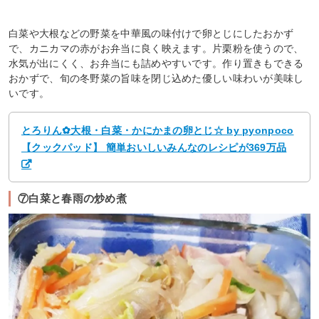
白菜や大根などの野菜を中華風の味付けで卵とじにしたおかず
で、カニカマの赤がお弁当に良く映えます。片栗粉を使うので、
水気が出にくく、お弁当にも詰めやすいです。作り置きもできる
おかずで、旬の冬野菜の旨味を閉じ込めた優しい味わいが美味し
いです。
とろりん✿大根・白菜・かにかまの卵とじ☆ by pyonpoco
【クックパッド】 簡単おいしいみんなのレシピが369万品
⑦白菜と春雨の炒め煮