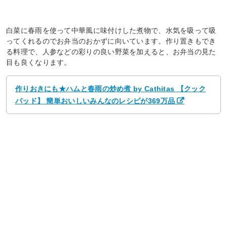
白菜に春雨を使って中華風に味付けした煮物で、水気を吸って吸
ってくれるのでお弁当のおかずに向いています。作り置きもでき
る料理で、人参などの彩りの良い野菜を加えると、お弁当の見た
目も良くなります。
作りおきにも★ハムと春雨の炒め煮 by Cathitas 【クック
パッド】 簡単おいしいみんなのレシピが369万品