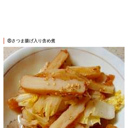
⑧さつま揚げ入り含め煮