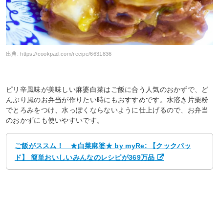
出典:
https://cookpad.com/recipe/6631836
ピリ辛風味が美味しい麻婆白菜はご飯に合う人気のおかずで、ど
んぶり風のお弁当が作りたい時にもおすすめです。水溶き片栗粉
でとろみをつけ、水っぽくならないように仕上げるので、お弁当
のおかずにも使いやすいです。
ご飯がススム！ ★白菜麻婆★ by myRe: 【クックパッ
ド】 簡単おいしいみんなのレシピが369万品