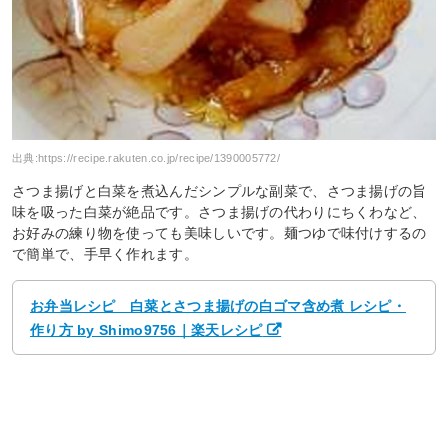
出典:
https://recipe.rakuten.co.jp/recipe/1390005772/
さつま揚げと白菜を煮込んだシンプルな副菜で、さつま揚げの旨
味を吸った白菜が絶品です。さつま揚げの代わりにちくわなど、
お好みの練り物を使っても美味しいです。麺つゆで味付けするの
で簡単で、手早く作れます。
お弁当レシピ 白菜とさつま揚げの白ゴマ含め煮 レシピ・
作り方 by Shimo9756｜楽天レシピ