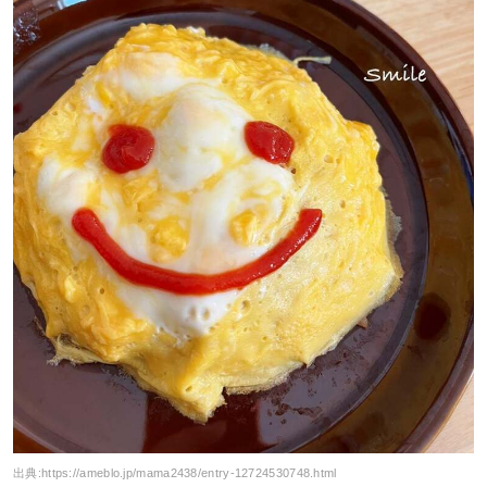
出典:
https://ameblo.jp/mama2438/entry-12724530748.html