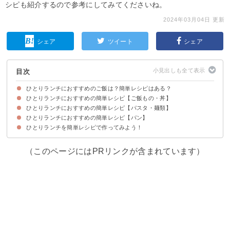
シピも紹介するので参考にしてみてくださいね。
2024年03月04日 更新
シェア
ツイート
シェア
目次
ひとりランチにおすすめのご飯は？簡単レシピはある？
ひとりランチにおすすめの簡単レシピ【ご飯もの・丼】
ひとりランチにおすすめの簡単レシピ【パスタ・麺類】
①納豆ドリアでひとりランチ【10分】
②簡単オムライスレシピ【15分】
③ポキ丼で贅沢ランチ【35分】
④主婦におすすめバジルご飯レシピ【20分】
⑤ひとりランチに！お手軽ねばねば丼【5分】
⑥おにぎりでひとりランチ【15分】
⑦残りのご飯でウインナーの和風ピラフ【10分】
⑧レンジで簡単ランチ！キーマカレーレシピ【15分】
⑨おにぎらずで簡単ひとりランチ【5分】
⑩ランチにおすすめ！簡単卵雑炊【10分】
⑪ランチにおすすめトマトリゾット【20分】
⑫から揚げの卵とじ丼でがっつりランチ【10分】
⑬ロコモコハンバーグ丼レシピ【45分】
⑭主婦におすすめ！焼肉のたれチャーハン【10分】
ひとりランチにおすすめの簡単レシピ【パン】
①簡単ひとりランチに！納豆パスタ【10分】
②女子におすすめ！水菜と納豆の簡単パスタ【10分】
③簡単ランチ！ポン酢うどんのレシピ【5分】
④冷製梅マヨ大葉うどんでひとりランチ【5分】
⑤簡単レシピのビビンそうめん【5分】
⑥ベーコンと水菜の塩ラーメンでおしゃれランチ【10分】
⑦電子レンジで簡単！ナポリタンレシピ【15分】
⑧暑い日のランチに！トマトと梅干しの冷製パスタ【15分】
⑨鯖缶でボロネーゼ風パスタランチ【20分】
⑩野菜たっぷり焼きビーフンランチ【40分】
ひとりランチを簡単レシピで作ってみよう！
①ひとりランチに！きゅうりとツナのサンドイッチ【15分】
②生ハムでお手軽ランチ！ベーグルサンド【5分】
③キッシュ風パングラタンでお手軽ランチ【20分】
④ホットケーキミックスで簡単オニオンベーコンパン【40分】
⑤余ったカレーでリメイクランチ！カレーグラタントースト【15分】
⑥簡単もちもちパンケーキレシピ【20分】
⑦ランチにおすすめダッチベイビー【30分】
⑧ひとりランチにおすすめ！ピザトースト【15分】
⑨簡単フレンチトーストレシピ【5分】
（このページにはPRリンクが含まれています）