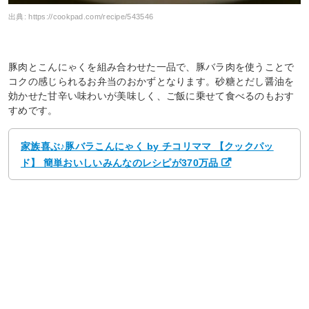
出典:
https://cookpad.com/recipe/543546
豚肉とこんにゃくを組み合わせた一品で、豚バラ肉を使うことで
コクの感じられるお弁当のおかずとなります。砂糖とだし醤油を
効かせた甘辛い味わいが美味しく、ご飯に乗せて食べるのもおす
すめです。
家族喜ぶ♪豚バラこんにゃく by チコリママ 【クックパッ
ド】 簡単おいしいみんなのレシピが370万品