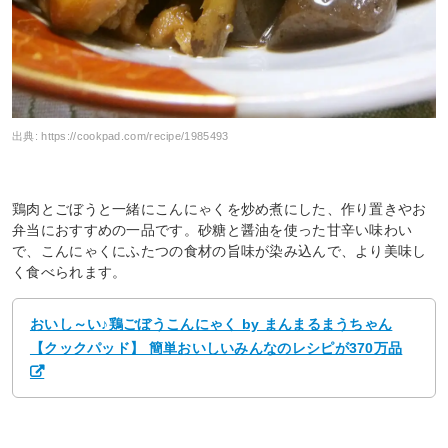
出典:
https://cookpad.com/recipe/1985493
鶏肉とごぼうと一緒にこんにゃくを炒め煮にした、作り置きやお
弁当におすすめの一品です。砂糖と醤油を使った甘辛い味わい
で、こんにゃくにふたつの食材の旨味が染み込んで、より美味し
く食べられます。
おいし～い♪鶏ごぼうこんにゃく by まんまるまうちゃん
【クックパッド】 簡単おいしいみんなのレシピが370万品