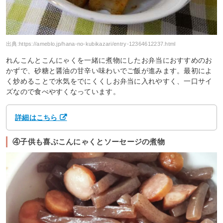
出典:
https://ameblo.jp/hana-no-kubikazari/entry-12364612237.html
れんこんとこんにゃくを一緒に煮物にしたお弁当におすすめのお
かずで、砂糖と醤油の甘辛い味わいでご飯が進みます。最初によ
く炒めることで水気をでにくくしお弁当に入れやすく、一口サイ
ズなので食べやすくなっています。
詳細はこちら
④子供も喜ぶこんにゃくとソーセージの煮物