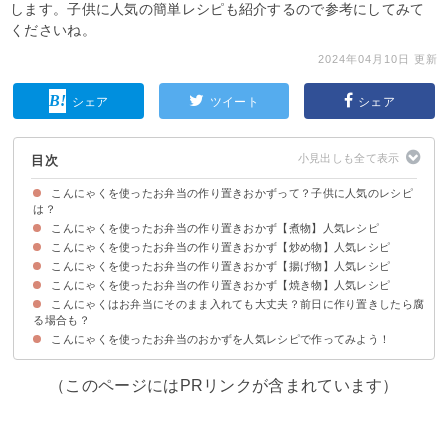
します。子供に人気の簡単レシピも紹介するので参考にしてみて
くださいね。
2024年04月10日 更新
シェア
ツイート
シェア
目次
こんにゃくを使ったお弁当の作り置きおかずって？子供に人気のレシピ
は？
こんにゃくを使ったお弁当の作り置きおかず【煮物】人気レシピ
こんにゃくを使ったお弁当の作り置きおかず【炒め物】人気レシピ
①作り置きにおすすめの鶏ごぼうの炒め煮
②豚バラとこんにゃくの煮物
③根菜とこんにゃくの甘辛煮
④子供も喜ぶこんにゃくとソーセージの煮物
こんにゃくを使ったお弁当の作り置きおかず【揚げ物】人気レシピ
①こんにゃくとにんにくの芽の味噌炒め
②こんにゃくとちくわの炒め物
③ピーマンとこんにゃくのきんぴら
④油を使わないこんにゃくとえのきの炒め物
⑤鶏肉とこんにゃくの胡麻味噌炒め
こんにゃくを使ったお弁当の作り置きおかず【焼き物】人気レシピ
①こんにゃく揚げ
②玉こんにゃくのフライ
③揚げこんにゃくステーキ
④もやしとこんにゃくの春巻き
こんにゃくはお弁当にそのまま入れても大丈夫？前日に作り置きしたら腐
①ダイエットにおすすめこんにゃくステーキ
②こんにゃくのにんにくネギ塩焼き
③こんにゃくとしいたけのバター醤油焼き
④こんにゃくと厚揚げの味噌チーズ焼き
る場合も？
こんにゃくを使ったお弁当のおかずを人気レシピで作ってみよう！
こんにゃくをお弁当に入れる際のポイント・注意点
（このページにはPRリンクが含まれています）