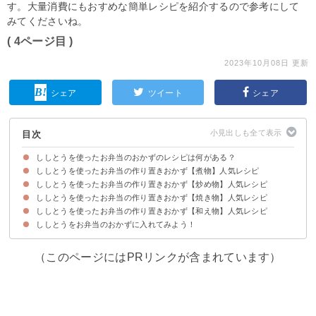
す。大量消費にもおすめな簡単レシピを紹介するので参考にして
みてくださいね。
( 4ページ目 )
2023年10月08日 更新
シェア
ツイート
シェア
目次
ししとうを使ったお弁当のおかずのレシピは何がある？
ししとうを使ったお弁当の作り置きおかず【煮物】人気レシピ
ししとうを使ったお弁当の作り置きおかず【炒め物】人気レシピ
①ししとう煮浸し
②ししとうと茄子の煮物
③ししとうと茄子とベーコンの煮物
④ししとうの鯖缶トマト煮
ししとうを使ったお弁当の作り置きおかず【焼き物】人気レシピ
①ししとうのアンチョビ炒め
②ツナ入り無限ししとう
③大量消費にししとうのじゃこふりかけ
④ししとうと豚肉のオイスターソース炒め
⑤ししとうチャンプルー
⑥ししとう入り豚丼
⑦ししとうと豚肉の粒マスタード炒め
⑧ししとうの卵とじ
ししとうを使ったお弁当の作り置きおかず【和え物】人気レシピ
①ししとうのチーズ肉巻き
②ししとうとカボチャの塩焼き
③ししとうのツナマヨオーブン焼き
④ししとうとピーマンのチーズチヂミ
⑤ししとうの肉詰め
⑥ししとうのハム巻き
⑦牛サーロインとししとうの黒こしょう焼き
ししとうをお弁当のおかずに入れてみよう！
①ししとうの胡麻味噌和え
②ししとうとキムチの和え物
③ししとうのピクルス
（このページにはPRリンクが含まれています）