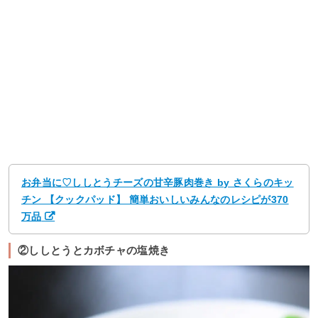
お弁当に♡ししとうチーズの甘辛豚肉巻き by さくらのキッ
チン 【クックパッド】 簡単おいしいみんなのレシピが370
万品
②ししとうとカボチャの塩焼き