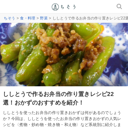
ちそう
>
食・料理
>
野菜
> ししとうで作るお弁当の作り置きレシピ22
ししとうで作るお弁当の作り置きレシピ22
選！おかずのおすすめを紹介！
ししとうを使ったお弁当の作り置きおかずは何があるのでしょう
か？今回は、ししとうを使ったお弁当の作り置きおかずの人気レ
シピを〈煮物・炒め物・焼き物・和え物〉など系統別に紹介しま