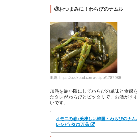
③おつまみに！わらびのナムル
出典:
https://cookpad.com/recipe/1787989
加熱を最小限にしてわらびの風味と食感
たタレがわらびとピッタリで、お酒がす
いです。
オモニの春♪美味しい韓国・わらびのナムル b
レシピが371万品