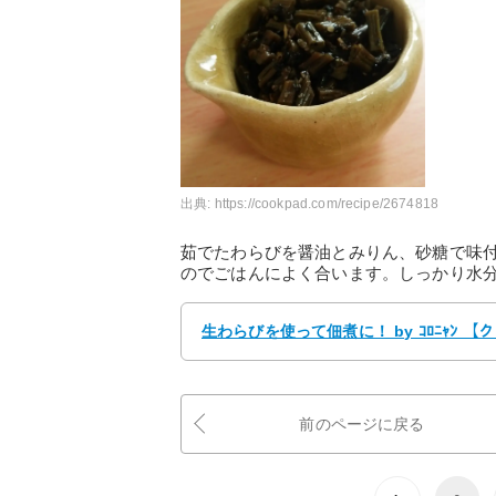
出典:
https://cookpad.com/recipe/2674818
茹でたわらびを醤油とみりん、砂糖で味
のでごはんによく合います。しっかり水
生わらびを使って佃煮に！ by ｺﾛﾆｬﾝ 
前のページに戻る