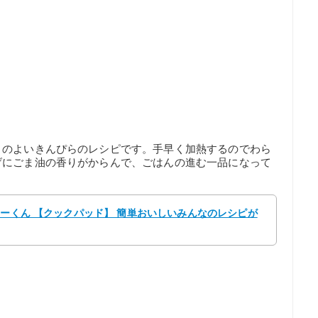
りのよいきんぴらのレシピです。手早く加熱するのでわら
げにごま油の香りがからんで、ごはんの進む一品になって
るーくん 【クックパッド】 簡単おいしいみんなのレシピが