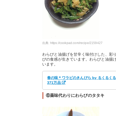
出典:
https://cookpad.com/recipe/2159427
わらびと油揚げを甘辛く味付けした、彩
びの食感が生きています。わらびと油揚
います。
春の味＊ワラビのきんぴら by るくるく
371万品
⑥薬味代わりにわらびのタタキ