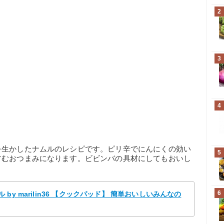
2
3
4
を生かしたナムルのレシピです。ピリ辛でにんにくの効い
5
すむおつまみになります。ビビンバの具材にしてもおいし
6
y marilin36 【クックパッド】 簡単おいしいみんなの