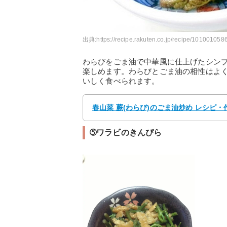
出典:
https://recipe.rakuten.co.jp/recipe/1010010586
わらびをごま油で中華風に仕上げたシン
楽しめます。わらびとごま油の相性はよ
いしく食べられます。
春山菜 蕨(わらび)のごま油炒め レシピ・作り
➄ワラビのきんぴら