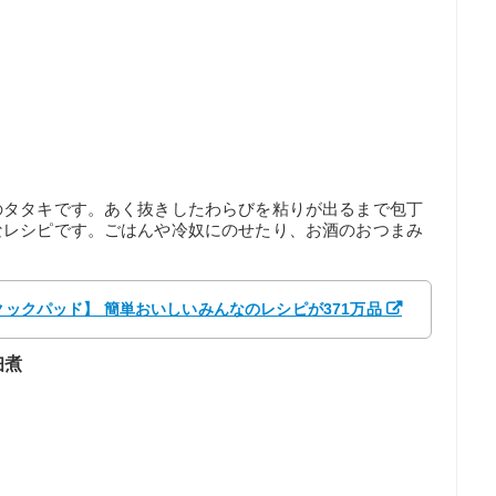
のタタキです。あく抜きしたわらびを粘りが出るまで包丁
なレシピです。ごはんや冷奴にのせたり、お酒のおつまみ
【クックパッド】 簡単おいしいみんなのレシピが371万品
佃煮