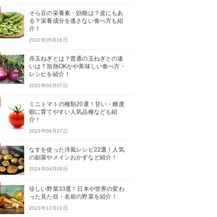
そら豆の栄養素・効能は？皮にもあ
る？栄養成分を逃さない食べ方も紹
介！
2022年05月16日
赤玉ねぎとは？普通の玉ねぎとの違
いは？加熱OKかや美味しい食べ方・
レシピを紹介！
2022年02月07日
ミニトマトの種類20選！甘い・糖度
順に育てやすい人気品種なども紹
介！
2023年09月27日
なすを使った洋風レシピ22選！人気
の副菜やメインおかずなど紹介！
2024年04月09日
珍しい野菜33選！日本や世界の変わ
った見た目・名前の野菜を紹介！
2023年12月01日