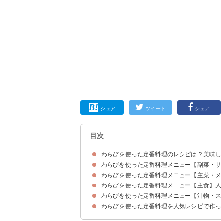
シェア
ツイート
シェア
目次
わらびを使った定番料理のレシピは？美味
わらびを使った定番料理メニュー【副菜・
わらびを美味しく食べるにはあくの抜きが必要
わらびのおすすめの調理法
わらびを使った定番料理メニュー【主菜・
①わらびの煮物
②めんつゆでプロの味！わらびのおひたし
③おつまみに！わらびのナムル
④わらびのごま油炒め
➄ワラビのきんぴら
⑥薬味代わりにわらびのタタキ
⑦作り置きにもおすすめのわらびの佃煮
⑧わらびのマヨ醤油あえ
わらびを使った定番料理メニュー【主食】
①わらびの天ぷら
②わらびの卵とじ
③子供に人気！わらびとタケノコの豚バラ炒め
④わらびと厚揚げの炒め煮
➄わらびとタケノコのそぼろ煮
⑥残り物で簡単！焼き鳥とわらびの炒め物
わらびを使った定番料理メニュー【汁物・
①わらびの炊き込みご飯
②水煮でも！わらびの甘辛混ぜおこわ
③わらびとわかめのヘルシーうどん
④わらびとタケノコのパスタ
わらびを使った定番料理を人気レシピで作
①簡単！わらびのお味噌汁
②わらびと松山あげのお味噌汁
③水煮でも！わらびとタケノコのトマトスープ
④わらびのかき玉スープ