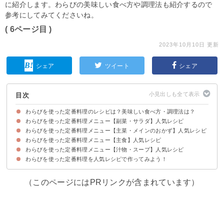
に紹介します。わらびの美味しい食べ方や調理法も紹介するので
参考にしてみてくださいね。
( 6ページ目 )
2023年10月10日 更新
シェア
ツイート
シェア
目次
わらびを使った定番料理のレシピは？美味しい食べ方・調理法は？
わらびを使った定番料理メニュー【副菜・サラダ】人気レシピ
わらびを美味しく食べるにはあくの抜きが必要
わらびのおすすめの調理法
わらびを使った定番料理メニュー【主菜・メインのおかず】人気レシピ
①わらびの煮物
②めんつゆでプロの味！わらびのおひたし
③おつまみに！わらびのナムル
④わらびのごま油炒め
➄ワラビのきんぴら
⑥薬味代わりにわらびのタタキ
⑦作り置きにもおすすめのわらびの佃煮
⑧わらびのマヨ醤油あえ
わらびを使った定番料理メニュー【主食】人気レシピ
①わらびの天ぷら
②わらびの卵とじ
③子供に人気！わらびとタケノコの豚バラ炒め
④わらびと厚揚げの炒め煮
➄わらびとタケノコのそぼろ煮
⑥残り物で簡単！焼き鳥とわらびの炒め物
わらびを使った定番料理メニュー【汁物・スープ】人気レシピ
①わらびの炊き込みご飯
②水煮でも！わらびの甘辛混ぜおこわ
③わらびとわかめのヘルシーうどん
④わらびとタケノコのパスタ
わらびを使った定番料理を人気レシピで作ってみよう！
①簡単！わらびのお味噌汁
②わらびと松山あげのお味噌汁
③水煮でも！わらびとタケノコのトマトスープ
④わらびのかき玉スープ
（このページにはPRリンクが含まれています）