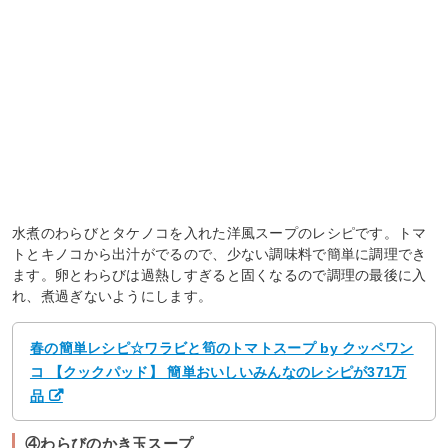
水煮のわらびとタケノコを入れた洋風スープのレシピです。トマ
トとキノコから出汁がでるので、少ない調味料で簡単に調理でき
ます。卵とわらびは過熱しすぎると固くなるので調理の最後に入
れ、煮過ぎないようにします。
春の簡単レシピ☆ワラビと筍のトマトスープ by クッペワン
コ 【クックパッド】 簡単おいしいみんなのレシピが371万
品
④わらびのかき玉スープ