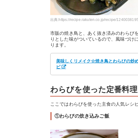
出典:
https://recipe.rakuten.co.jp/recipe/1240038195
市販の焼き鳥と、あく抜き済みのわらび
りとした味がついているので、風味づけ
ります。
美味しくリメイク☆焼き鳥とわらびの炒め物
ピ
わらびを使った定番料理
ここではわらびを使った主食の人気レシ
①わらびの炊き込みご飯