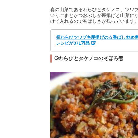
春の山菜であるわらびとタケノコ、ツワ
いりごまとかつおぶしが厚揚げと山菜に
けて入れるので香ばしさが残っています
筍わらびツワブキ厚揚げの☆香ばし炒め煮★
レシピが371万品
➄わらびとタケノコのそぼろ煮