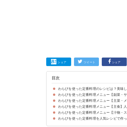
シェア
ツイート
シェア
目次
わらびを使った定番料理のレシピは？美味
わらびを使った定番料理メニュー【副菜・
わらびを美味しく食べるにはあくの抜きが必要
わらびのおすすめの調理法
わらびを使った定番料理メニュー【主菜・
①わらびの煮物
②めんつゆでプロの味！わらびのおひたし
③おつまみに！わらびのナムル
④わらびのごま油炒め
➄ワラビのきんぴら
⑥薬味代わりにわらびのタタキ
⑦作り置きにもおすすめのわらびの佃煮
⑧わらびのマヨ醤油あえ
わらびを使った定番料理メニュー【主食】
①わらびの天ぷら
②わらびの卵とじ
③子供に人気！わらびとタケノコの豚バラ炒め
④わらびと厚揚げの炒め煮
➄わらびとタケノコのそぼろ煮
⑥残り物で簡単！焼き鳥とわらびの炒め物
わらびを使った定番料理メニュー【汁物・
①わらびの炊き込みご飯
②水煮でも！わらびの甘辛混ぜおこわ
③わらびとわかめのヘルシーうどん
④わらびとタケノコのパスタ
わらびを使った定番料理を人気レシピで作
①簡単！わらびのお味噌汁
②わらびと松山あげのお味噌汁
③水煮でも！わらびとタケノコのトマトスープ
④わらびのかき玉スープ