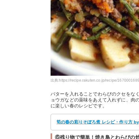
出典:
https://recipe.rakuten.co.jp/recipe/1670001689
バターを入れることでわらびのクセをな
ョウガなどの薬味をあえて入れずに、肉
に楽しい春のレシピです。
筍の春の彩りそぼろ煮 レシピ・作り方 by 
⑥残り物で簡単！焼き鳥とわらびの