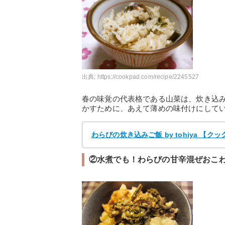
出典:
https://cookpad.com/recipe/2245527
春の味覚の代表格である山菜は、炊き込
かすために、あえて薄めの味付けにして
わらびの炊き込みご飯 by tohiya 【
②水煮でも！わらびの甘辛混ぜおこ