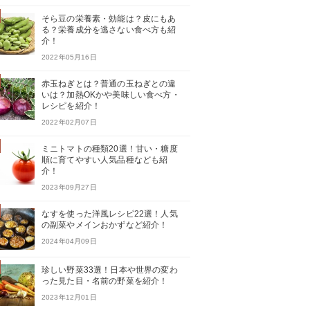
そら豆の栄養素・効能は？皮にもあ
る？栄養成分を逃さない食べ方も紹
介！
2022年05月16日
赤玉ねぎとは？普通の玉ねぎとの違
いは？加熱OKかや美味しい食べ方・
レシピを紹介！
2022年02月07日
ミニトマトの種類20選！甘い・糖度
順に育てやすい人気品種なども紹
介！
2023年09月27日
なすを使った洋風レシピ22選！人気
の副菜やメインおかずなど紹介！
2024年04月09日
珍しい野菜33選！日本や世界の変わ
った見た目・名前の野菜を紹介！
2023年12月01日