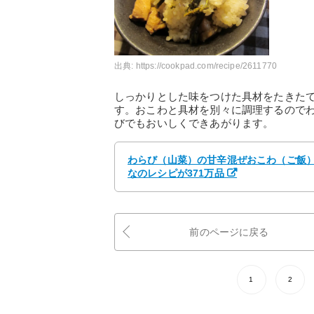
出典:
https://cookpad.com/recipe/2611770
しっかりとした味をつけた具材をたきた
す。おこわと具材を別々に調理するので
びでもおいしくできあがります。
わらび（山菜）の甘辛混ぜおこわ（ご飯） 
なのレシピが371万品
前のページに戻る
1
2