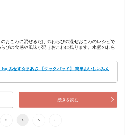
てのおこわに混ぜるだけのわらびの混ぜおこわのレシピで
わらびの食感や風味が混ぜおこわに残ります。水煮のわら
by みせす☆まあさ 【クックパッド】 簡単おいしいみん
続きを読む
3
4
5
6