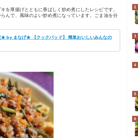
2
ブキを厚揚げとともに香ばしく炒め煮にしたレシピです。
からんで、風味のよい炒め煮になっています。ごま油を分
。
3
 by まなげ★ 【クックパッド】 簡単おいしいみんなの
4
5
6