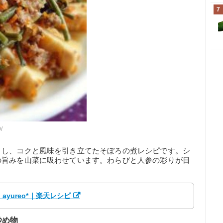
7
/
くし、コクと風味を引き立てたそぼろの煮レシピです。シ
の旨みを山菜に吸わせています。わらびと人参の彩りが目
ayureo*｜楽天レシピ
炒め物