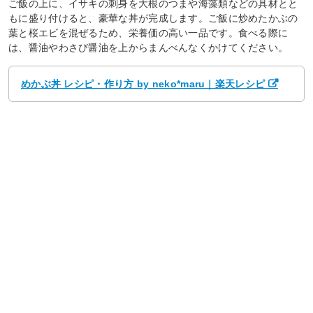
ご飯の上に、イサキの刺身を大根のつまや海藻類などの具材とと
もに盛り付けると、豪華な丼が完成します。ご飯に炒めたかぶの
葉と桜エビを混ぜるため、栄養価の高い一品です。食べる際に
は、醤油やわさび醤油を上からまんべんなくかけてください。
めかぶ丼 レシピ・作り方 by neko*maru｜楽天レシピ