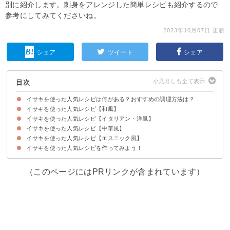
別に紹介します。刺身をアレンジした簡単レシピも紹介するので
参考にしてみてくださいね。
2023年10月07日 更新
シェア
ツイート
シェア
目次
イサキを使った人気レシピは何がある？おすすめの調理方法は？
イサキを使った人気レシピ【和風】
イサキを使った人気レシピ【イタリアン・洋風】
①フライパンで作るイサキの塩焼き
②イサキの丼としての食べ方
③イサキの手毬寿司
④イサキの煮付け
⑤イサキの酒蒸し
⑥イサキの天ぷら
イサキを使った人気レシピ【中華風】
①刺身用のイサキで作るイタリアンカルパッチョ
②イサキのムニエル
③シンプルなイサキのアクアパッツァ
④イサキのシーフードパスタ
⑤イサキのチーズ焼き
⑥イサキのソテーをアレンジしたポテト焼き
⑦イサキのブイヤベース
⑧イサキのコンソメスープ
イサキを使った人気レシピ【エスニック風】
①イサキの切り身で作る中華蒸し
②イサキの中華風姿蒸し
③イサキの刺身で作るサラダ
④イサキと野菜の中華風炒め
⑤イサキの南蛮漬け
イサキを使った人気レシピを作ってみよう！
①イサキのエスニック風煮付け
②イサキとバジルのフライ
③イサキのエスニック風姿蒸し
（このページにはPRリンクが含まれています）