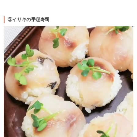
③イサキの手毬寿司