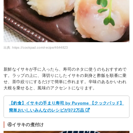
出典:
https://cookpad.com/recipe/4644823
新鮮なイサキが手に入ったら、寿司のネタに使うのもおすすめで
す。ラップの上に、薄切りにしたイサキの刺身と酢飯を順番に乗
せ、茶巾絞りにするだけで簡単に作れます。辛味のあるかいわれ
大根を乗せると、風味のアクセントになります。
【釣食】イサキの手まり寿司 by Puyome 【クックパッド】
簡単おいしいみんなのレシピが372万品
④イサキの煮付け