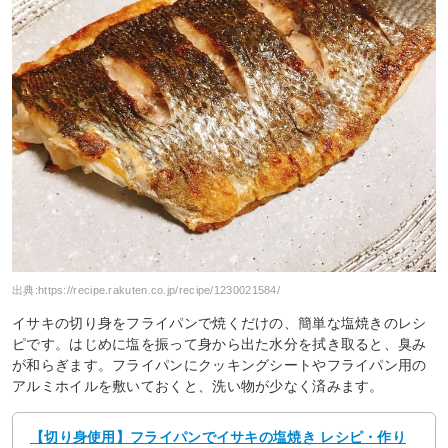
出典:
https://recipe.rakuten.co.jp/recipe/1230021584/
イサキの切り身をフライパンで焼くだけの、簡単な塩焼きのレシ
ピです。はじめに塩を振って身から出た水分を拭き取ると、臭み
が和らぎます。フライパンにクッキングシートやフライパン用の
アルミホイルを敷いておくと、洗い物が少なく済みます。
【切り身使用】フライパンでイサキの塩焼き レシピ・作り