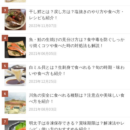
3
干し鱈とは？戻し方は？塩抜きのやり方や食べ方・
レシピも紹介！
2022年11月07日
4
魚・鮭の生焼けの見分け方は？食中毒を防ぐしっか
り焼くコツや食べた時の対処法も解説！
2021年06月05日
5
白ミル貝とは？生刺身で食べれる？旬の時期・味わ
いや食べ方も紹介！
2023年12月25日
6
川魚の安全に食べれる種類は？注意点や美味しい食
べ方を紹介！
2021年08月03日
7
明太子は冷凍保存できる？賞味期限は？解凍法やレ
シピ・使い方のおすすめを紹介！