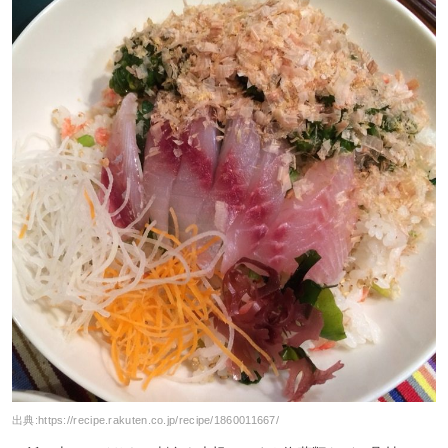
出典:
https://recipe.rakuten.co.jp/recipe/1860011667/