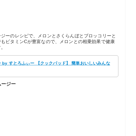
ージーのレシピで、メロンとさくらんぼとブロッコリーと
でもビタミンCが豊富なので、メロンとの相乗効果で健康
す。
by すとろふぃー 【クックパッド】 簡単おいしいみんな
ムージー