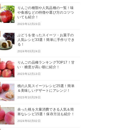
りんごの種類や人気品種の一覧！味
や食感などの特徴や選び方のコツつ
いても紹介！
2023年12月23日
ぶどうを使ったスイーツ・お菓子の
人気レシピ33選！簡単に手作りでき
る！
2024年03月24日
りんごの品種ランキングTOP17！甘
い・糖度が高い順に紹介！
2023年12月13日
桃の人気スイーツレシピ25選！簡単
＆美味しいデザートにアレンジ！
2023年10月29日
余った桃を大量消費できる人気＆簡
単なレシピ15選！保存方法も紹介！
2024年02月02日