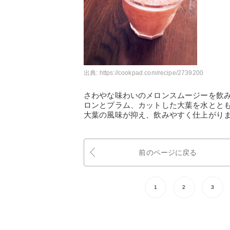
出典:
https://cookpad.com/recipe/2739200
さわやな味わいのメロンスムージーを飲
ロンとプラム、カットした大葉を水とと
大葉の風味が抑え、飲みやすく仕上がり
前のページに戻る
1
2
3