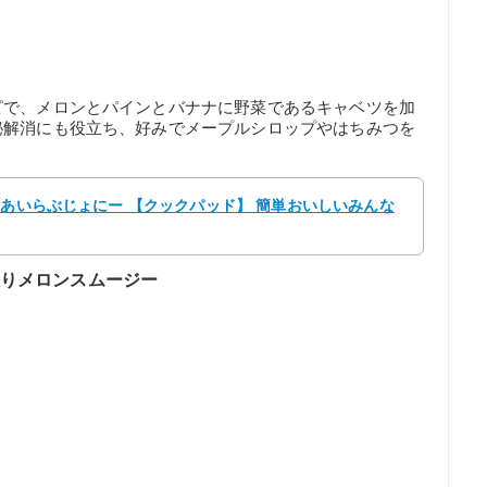
ピで、メロンとパインとバナナに野菜であるキャベツを加
秘解消にも役立ち、好みでメープルシロップやはちみつを
 あいらぶじょにー 【クックパッド】 簡単おいしいみんな
入りメロンスムージー