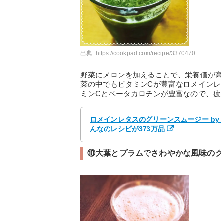
出典:
https://cookpad.com/recipe/3370470
野菜にメロンを加えることで、栄養価が
菜の中でもビタミンCが豊富なロメイン
ミンCとベータカロチンが豊富なので、
ロメインレタスのグリーンスムージー by
んなのレシピが373万品
⑩大葉とプラムでさわやかな風味の