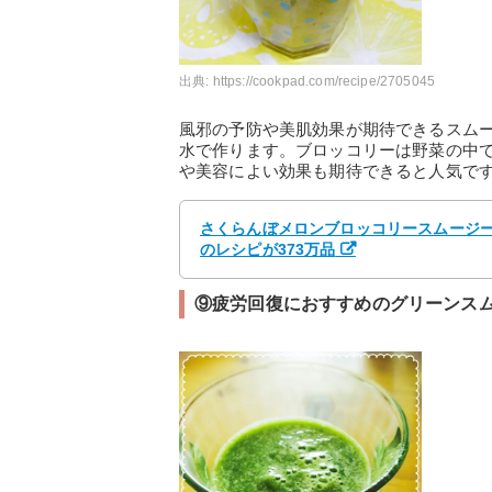
出典:
https://cookpad.com/recipe/2705045
風邪の予防や美肌効果が期待できるスム
水で作ります。ブロッコリーは野菜の中
や美容によい効果も期待できると人気で
さくらんぼメロンブロッコリースムージー 
のレシピが373万品
⑨疲労回復におすすめのグリーンス