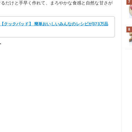
7
けるだけと手早く作れて、まろやかな食感と自然な甘さが
 【クックパッド】 簡単おいしいみんなのレシピが373万品
8
ー