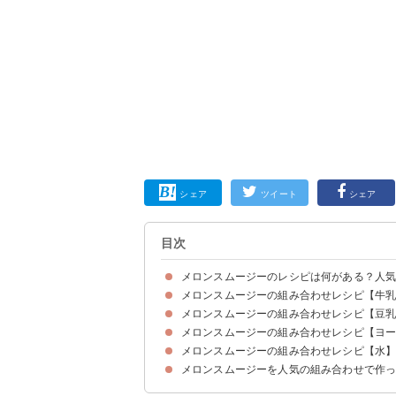
シェア
ツイート
シェア
目次
メロンスムージーのレシピは何がある？人
メロンスムージーの組み合わせレシピ【牛
メロンスムージーを飲む効果は？ダイエットでき
メロンスムージーの組み合わせレシピ【豆
①シャリシャリ食感が楽しめるメロンスムージー
②メロンとバナナが入ったミルクスムージー
③バニラアイスと牛乳のメロンスムージー
④牛乳と砂糖を加えるメロンスムージー
⑤やわらかいメロンで作るミルクスムージー
⑥さわやかな味わいのメロンスムージー
⑦甘くないメロンでも美味しく作れるスムージー
⑧ゴーヤ入りでも苦くないメロンスムージー
⑨ブルーベリーの入ったメロンスムージー
メロンスムージーの組み合わせレシピ【ヨ
①豆乳と練乳で甘いメロンスムージー
②作り方が簡単なメロンスムージー
③バナナと豆乳で作る甘いメロンスムージー
④乳製品と砂糖を使わないメロンスムージー
⑤完熟メロンと豆乳だけで作るスムージー
メロンスムージーの組み合わせレシピ【水
①メロンとバナナとヨーグルトのメロンスムージ
②ダイエット中でも安心のメロンスムージー
③メロン果汁がきいたヨーグルトスムージー
④生ジュース感覚のメロンスムージー
⑤ヨーグルトと甘酒のメロンスムージー
⑥飲むヨーグルトとバナナが入ったメロンスムー
⑦メロンときゅうりと水菜で作るグリーンスムー
⑧冷凍メロンとヨーグルトで作る簡単スムージー
メロンスムージーを人気の組み合わせで作
①牛乳なしで美味しいメロンスムージー
②野菜が入っても飲みやすいメロンスムージー
③美肌効果が期待できるメロンスムージー
④健康効果が高いメロンスムージー
⑤メロンとイチゴの贅沢スムージー
⑥むくみ解消におすすめのメロンと梨のスムージ
⑦腸内環境を整えるメロンスムージー
⑧ビタミンCが豊富なブロッコリー入りメロンス
⑨疲労回復におすすめのグリーンスムージー
⑩大葉とプラムでさわやかな風味のグリーンスム
⑪メロンベースで飲みやすいグリーンスムージー