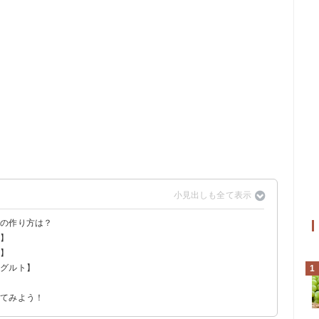
気の作り方は？
乳】
る？
乳】
ーグルト】
1
】
ー
ジー
ジー
ってみよう！
ー
ムージー
ージー