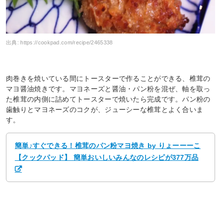
出典:
https://cookpad.com/recipe/2465338
肉巻きを焼いている間にトースターで作ることができる、椎茸の
マヨ醤油焼きです。マヨネーズと醤油・パン粉を混ぜ、軸を取っ
た椎茸の内側に詰めてトースターで焼いたら完成です。パン粉の
歯触りとマヨネーズのコクが、ジューシーな椎茸とよく合いま
す。
簡単♪すぐできる！椎茸のパン粉マヨ焼き by りょーーーこ
【クックパッド】 簡単おいしいみんなのレシピが377万品