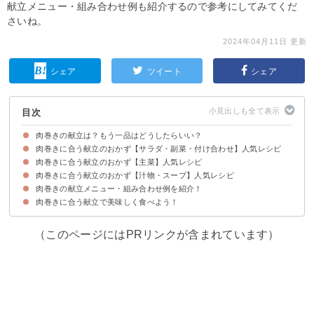
献立メニュー・組み合わせ例も紹介するので参考にしてみてくだ
さいね。
2024年04月11日 更新
シェア
ツイート
シェア
目次
肉巻きの献立は？もう一品はどうしたらいい？
肉巻きに合う献立のおかず【サラダ・副菜・付け合わせ】人気レシピ
肉巻きに合う献立のおかず【主菜】人気レシピ
①ナスの肉巻きの副菜に トマトの和風梅和え
②椎茸のマヨ醤油焼き
③野菜のおかずをもう一品 もやしと小松菜のおかか和え
④アスパラ肉巻きと一緒に 人参と新玉ねぎのマリネ
⑤切り干し大根の中華風サラダ
⑥こってり豚バラ巻きのおかずに きゅうりとシラスの和風サラダ
⑦豚肉のサラダ巻きに さつまいもとレンコンのデリ風サラダ
肉巻きに合う献立のおかず【汁物・スープ】人気レシピ
①揚げ出し豆腐
②アサリの酒蒸し
③オクラの肉巻きに 白身魚のホイル焼き
④食べ盛りの子供には 麻婆豆腐
⑤鮭の南蛮漬け
肉巻きの献立メニュー・組み合わせ例を紹介！
①厚揚げ肉巻きに 時短お吸い物
②どんな豚肉巻きにも ピーマンと卵の味噌汁
③肉巻き卵には たまねぎと麩の味噌汁
④肉巻きに合う野菜たっぷりの味噌汁
⑤肉巻きポテトに合わせたい レンジで簡単オニオンスープ
肉巻きに合う献立で美味しく食べよう！
献立メニュー例①子供のお弁当
献立メニュー例②カロリーを気にしている人の夜ご飯
献立メニュー例③野菜をたっぷりと食べたい人の夜ご飯
（このページにはPRリンクが含まれています）