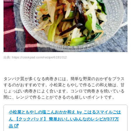
出典:
https://cookpad.com/recipe/6191012
タンパク質が多くなる肉巻きには、簡単な野菜のおかずをプラス
するのがおすすめです。小松菜ともやしで作るこの和え物は、甘
じょっぱい肉巻きによく合います。コンロで肉巻きを焼いている
間に、レンジで作ることができるのも嬉しいポイントです。
小松菜ともやしの塩こんおかか和え by こはるスマイルごは
ん 【クックパッド】 簡単おいしいみんなのレシピが377万
品