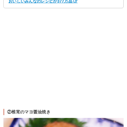
おいしいみんなのレシピが377万品
②椎茸のマヨ醤油焼き