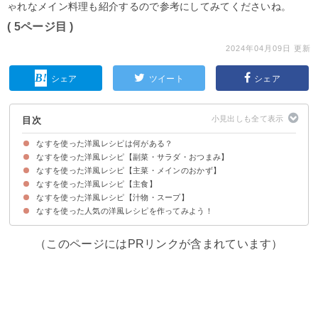
ゃれなメイン料理も紹介するので参考にしてみてくださいね。
( 5ページ目 )
2024年04月09日 更新
シェア
ツイート
シェア
目次
なすを使った洋風レシピは何がある？
なすを使った洋風レシピ【副菜・サラダ・おつまみ】
なすを使った洋風レシピ【主菜・メインのおかず】
①おしゃれな洋風おつまみラタトゥイユ
②焼き野菜のマリネ
③おしゃれな付け合わせカポナータ
④なすのチーズ焼き
⑤なすの洋風冷や奴
なすを使った洋風レシピ【主食】
①なすの肉巻き
②なすとズッキーニとひき肉の炒め物
③なすとトマトのチーズ焼き
④なすと鶏肉のトマト煮
⑤なすと白身魚のおしゃれなグリル
⑥ハンバーグのなす巻き
なすを使った洋風レシピ【汁物・スープ】
①なすと鶏肉のドリア
②なすとズッキーニのトマトリゾット
③レンジで簡単なすとツナのトマトパスタ
④なすと夏野菜のカレーうどん
⑤なすのカレーライス
⑥なすのボロネーゼ
⑦なすとトマトのガーリックチキン丼
⑧なすとピーマンのガパオライス風
なすを使った人気の洋風レシピを作ってみよう！
①なすとキャベツのミネストローネ
②なすとピーマンのスープカレー
③なすとエビのトマトスープ
（このページにはPRリンクが含まれています）