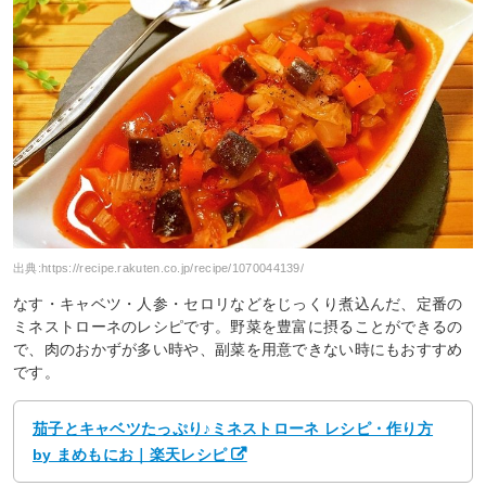
出典:
https://recipe.rakuten.co.jp/recipe/1070044139/
なす・キャベツ・人参・セロリなどをじっくり煮込んだ、定番の
ミネストローネのレシピです。野菜を豊富に摂ることができるの
で、肉のおかずが多い時や、副菜を用意できない時にもおすすめ
です。
茄子とキャベツたっぷり♪ミネストローネ レシピ・作り方
by まめもにお｜楽天レシピ