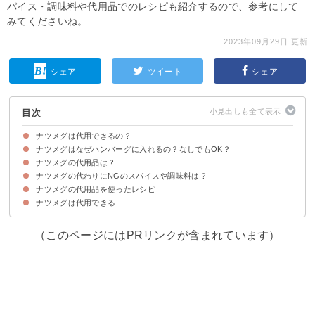
パイス・調味料や代用品でのレシピも紹介するので、参考にして
みてくださいね。
2023年09月29日 更新
シェア
ツイート
シェア
目次
ナツメグは代用できるの？
ナツメグはなぜハンバーグに入れるの？なしでもOK？
ナツメグの代用品は？
ナツメグをハンバーグに入れる理由・効果
ハンバーグに入れるナツメグの分量
ナツメグの代わりにNGのスパイスや調味料は？
①赤ワイン
②にんにく
③生姜
④こしょう
⑤ターメリック
⑥パプリカパウダー
⑦タマネギ
⑧牛乳
⑨ハーブ類
ナツメグの代用品を使ったレシピ
①シナモン
②クミン
③パン粉
ナツメグは代用できる
①ハンバーグ
②ロールキャベツ
③メンチカツ
（このページにはPRリンクが含まれています）