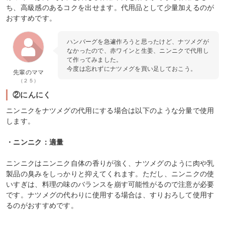
ち、高級感のあるコクを出せます。代用品として少量加えるのが
おすすめです。
ハンバーグを急遽作ろうと思ったけど、ナツメグが
なかったので、赤ワインと生姜、ニンニクで代用し
て作ってみました。
今度は忘れずにナツメグを買い足しておこう。
先輩のママ
（２５）
②にんにく
ニンニクをナツメグの代用にする場合は以下のような分量で使用
します。
・ニンニク：適量
ニンニクはニンニク自体の香りが強く、ナツメグのように肉や乳
製品の臭みをしっかりと抑えてくれます。ただし、ニンニクの使
いすぎは、料理の味のバランスを崩す可能性がるので注意が必要
です。ナツメグの代わりに使用する場合は、すりおろして使用す
るのがおすすめです。