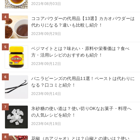
2021年08月03日
4
ココアパウダーの代用品【13選】カカオパウダーは
代わりになる？違いも比較し紹介！
2023年09月29日
5
ベジマイトとは？味わい・原料や栄養価は？食べ
方・活用レシピのおすすめも紹介！
2023年09月12日
6
バニラビーンズの代用品11選！ペーストは代わりに
なる？口コミと紹介！
2023年09月14日
7
氷砂糖の使い道は？使い切りOKなお菓子・料理へ
の人気レシピを紹介！
2023年04月19日
8
花椒（ホアジャオ）とは？山椒との違いは？使い