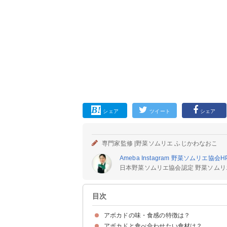
シェア
ツイート
シェア
専門家監修 |
野菜ソムリエ ふじかわなおこ
Ameba
Instagram
野菜ソムリエ協会
H
日本野菜ソムリエ協会認定 野菜ソムリ
目次
アボカドの味・食感の特徴は？
アボカドと食べ合わせたい食材は？
味はあまりしないがクリーミーな舌触り
わさび醤油で味つけるとトロの味？
青臭い・まずいと感じる場合も…