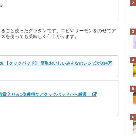
2
すめ
まるごと使ったグラタンです。エビやサーモンをのせてア
3
ーズを使っても美味しく仕上がります。
4
626 【クックパッド】 簡単おいしいみんなのレシピが334万
5
殿堂入り＆1位獲得などクックパッドから厳選！
6
う