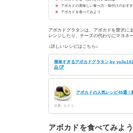
アボカドの美味しい食べ方・味付けのおす
①マグロ
②エビ
③レモン
④納豆
⑤トマト
アボカドを食べてみよう
①アボカドとマグロ丼
②アボカドとトマトのサラダ
③アボカドグラタン
アボカドグラタンは、アボカドを贅沢に
レンジしたり、チーズの代わりにマヨネ
↓詳しいレシピはこちら↓
簡単すぎるアボカドグラタン by yu3u1
品
アボカドの人気レシピ45選！
出典: ちそう
アボカドを食べてみよ