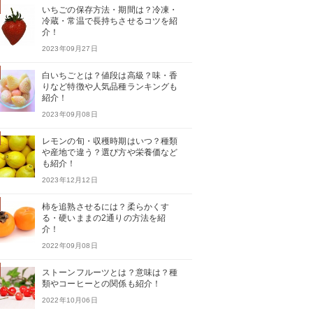
いちごの保存方法・期間は？冷凍・
冷蔵・常温で長持ちさせるコツを紹
介！
2023年09月27日
白いちごとは？値段は高級？味・香
りなど特徴や人気品種ランキングも
紹介！
2023年09月08日
レモンの旬・収穫時期はいつ？種類
や産地で違う？選び方や栄養価など
も紹介！
2023年12月12日
柿を追熟させるには？柔らかくす
る・硬いままの2通りの方法を紹
介！
2022年09月08日
ストーンフルーツとは？意味は？種
類やコーヒーとの関係も紹介！
2022年10月06日