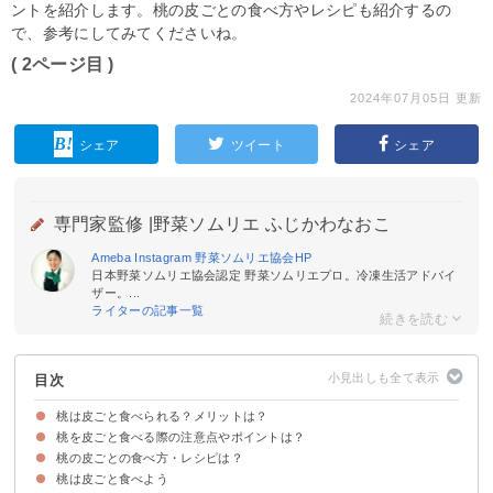
ントを紹介します。桃の皮ごとの食べ方やレシピも紹介するの
で、参考にしてみてくださいね。
( 2ページ目 )
2024年07月05日 更新
シェア
ツイート
シェア
専門家監修 |
野菜ソムリエ ふじかわなおこ
Ameba
Instagram
野菜ソムリエ協会
HP
日本野菜ソムリエ協会認定 野菜ソムリエプロ。冷凍生活アドバイ
ザー。...
ライターの記事一覧
目次
桃は皮ごと食べられる？メリットは？
桃を皮ごと食べる際の注意点やポイントは？
①桃は皮と実の間が一番甘い
②桃の皮に栄養がたくさん含まれている
桃の皮ごとの食べ方・レシピは？
①産毛をとる
②食べる数時間前に冷蔵保存する
③無農薬の桃を選ぶ
桃は皮ごと食べよう
①丸かじり
②一口サイズに切って食べる
③コンポート
④サラダ
⑤スムージー
⑥シャーベット
⑦冷凍桃の赤ワイン煮
⑧ジャム
⑨冷製スープ