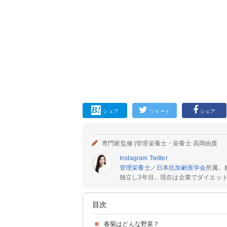
シェア
ツイート
シェア
専門家監修 |
管理栄養士・栄養士 高岡由貴
Instagram
Twitter
管理栄養士
／
日本抗加齢医学会
所属。
独立し3年目。現在は企業でダイエットカ
目次
春菊はどんな野菜？