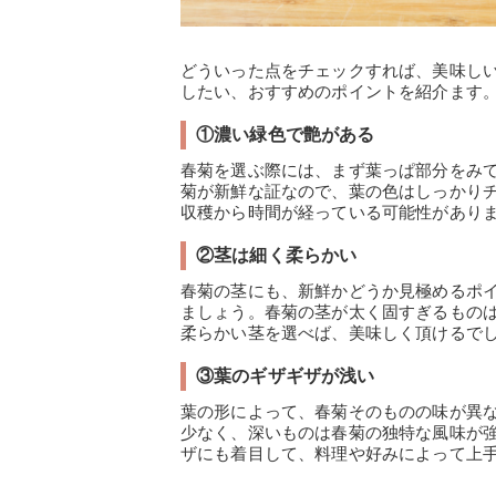
どういった点をチェックすれば、美味し
したい、おすすめのポイントを紹介ます
①濃い緑色で艶がある
春菊を選ぶ際には、まず葉っぱ部分をみ
菊が新鮮な証なので、葉の色はしっかり
収穫から時間が経っている可能性があり
②茎は細く柔らかい
春菊の茎にも、新鮮かどうか見極めるポ
ましょう。春菊の茎が太く固すぎるもの
柔らかい茎を選べば、美味しく頂けるで
③葉のギザギザが浅い
葉の形によって、春菊そのものの味が異
少なく、深いものは春菊の独特な風味が
ザにも着目して、料理や好みによって上