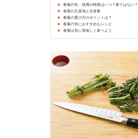
春菊の旬・収穫の時期はいつ？春ではない
春菊の主産地と生産量
春菊が旬の季節は冬（11月〜2月）
旬は冬なのになぜ「春」菊？名前の由来は？
春菊の選び方のポイントは？
春菊の生産量TOP5
春菊の旬におすすめなレシピ
①濃い緑色で艶がある
②茎は細く柔らかい
③葉のギザギザが浅い
春菊は旬に美味しく食べよう
①春菊サラダ
②春菊のごま和え
③豚肉と春菊のサラダ
④春菊のキッシュ
⑤春菊のかき揚げ
⑥春菊とソーセージの鍋
⑦春菊の白和え