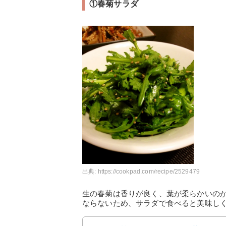
①春菊サラダ
出典:
https://cookpad.com/recipe/2529479
生の春菊は香りが良く、葉が柔らかいの
ならないため、サラダで食べると美味し