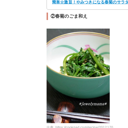
簡単☆激旨！やみつきになる春菊のサラ
②春菊のごま和え
出典:
https://cookpad.com/recipe/2012170