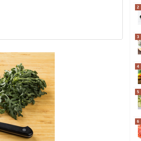
？
2
3
4
5
6