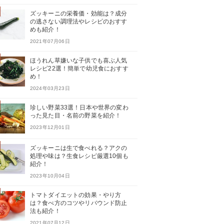
ズッキーニの栄養価・効能は？成分
の逃さない調理法やレシピのおすす
めも紹介！
2021年07月06日
ほうれん草嫌いな子供でも喜ぶ人気
レシピ22選！簡単で幼児食におすす
め！
2024年03月23日
珍しい野菜33選！日本や世界の変わ
った見た目・名前の野菜を紹介！
2023年12月01日
ズッキーニは生で食べれる？アクの
処理や味は？生食レシピ厳選10個も
紹介！
2023年10月04日
トマトダイエットの効果・やり方
は？食べ方のコツやリバウンド防止
法も紹介！
2021年07月12日