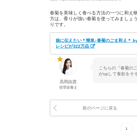
春菊を美味しく食べる方法の一つに和え
方は、香りが強い春菊を使ってみましょ
りです。
娘に伝えたい＊簡単♪春菊のごま和え＊ b
レシピが322万品
こちらの『春菊の
がupして食欲をそ
高岡由貴
管理栄養士
前のページに戻る
1