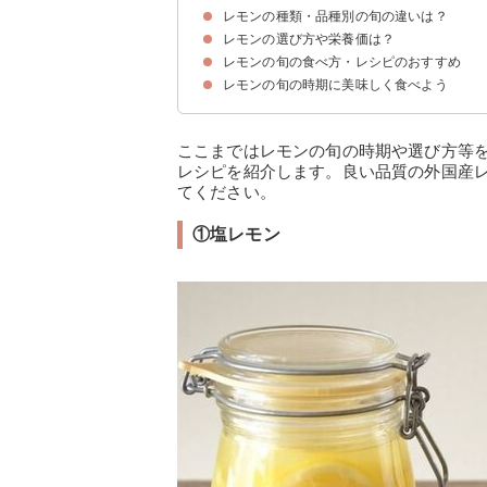
レモンの種類・品種別の旬の違いは？
国産レモンの旬・収穫時期は12月〜3月あたり
国産レモンの主産地・生産量
レモンの選び方や栄養価は？
①ユーレカ
②リスボン
③ビラフランカ
④マイヤー
⑤レモネード
⑥璃の香
レモンの旬の食べ方・レシピのおすすめ
新鮮なレモンの選び方のポイント
レモンの栄養価・効能
レモンの旬の時期に美味しく食べよう
①塩レモン
②レモンのはちみつ漬け
③レモンの鶏ハム
④ツナと小葱の旨塩レモンやきそば
⑤鯖のめんつゆレモン照り焼き
ここまではレモンの旬の時期や選び方等
レシピを紹介します。良い品質の外国産
てください。
①塩レモン