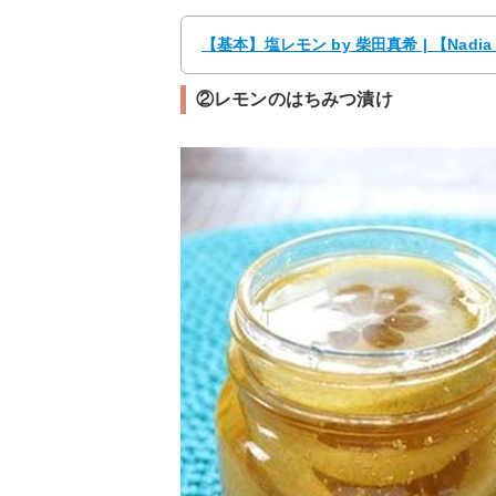
【基本】塩レモン by 柴田真希 | 【Nad
②レモンのはちみつ漬け