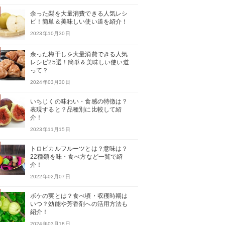
余った梨を大量消費できる人気レシ
ピ！簡単＆美味しい使い道を紹介！
2023年10月30日
余った梅干しを大量消費できる人気
レシピ25選！簡単＆美味しい使い道
って？
2024年03月30日
いちじくの味わい・食感の特徴は？
表現すると？品種別に比較して紹
介！
2023年11月15日
トロピカルフルーツとは？意味は？
22種類を味・食べ方など一覧で紹
介！
2022年02月07日
ボケの実とは？食べ頃・収穫時期は
いつ？効能や芳香剤への活用方法も
紹介！
2024年03月18日