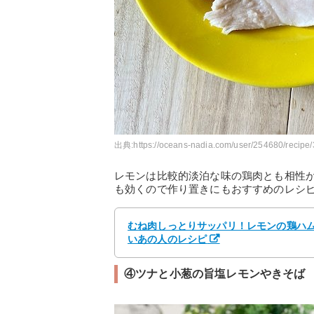
出典:
https://oceans-nadia.com/user/254680/recipe
レモンは比較的淡泊な味の鶏肉とも相性
も効くので作り置きにもおすすめのレシ
むね肉しっとりサッパリ！レモンの鶏ハム by k
いあの人のレシピ
④ツナと小葱の旨塩レモンやきそば