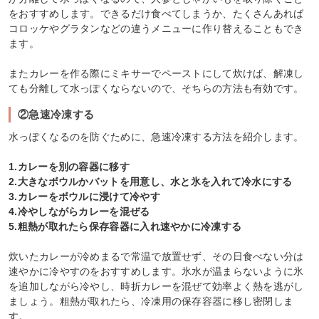
をおすすめします。できるだけ食べてしまうか、たくさんあれば
コロッケやグラタンなどの違うメニューに作り替えることもでき
ます。
またカレーを作る際にミキサーでペーストにして炊けば、解凍し
ても分離して水っぽくならないので、そちらの方法も有効です。
②急速冷凍する
水っぽくなるのを防ぐために、急速冷凍する方法を紹介します。
1.カレーを別の容器に移す
2.大きなボウルかバットを用意し、水と氷を入れて冷水にする
3.カレーをボウルに浸けて冷やす
4.冷やしながらカレーを混ぜる
5.粗熱が取れたら保存容器に入れ速やかに冷凍する
炊いたカレーが冷めまるで常温で放置せず、その日食べない分は
速やかに冷やすのをおすすめします。氷水が温まらないように氷
を追加しながら冷やし、時折カレーを混ぜて効率よく熱を逃がし
ましょう。粗熱が取れたら、冷凍用の保存容器に移し密閉しま
す。