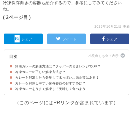
冷凍保存向きの容器も紹介するので、参考にしてみてください
ね。
( 2ページ目 )
2023年10月21日 更新
シェア
ツイート
シェア
目次
冷凍カレーの解凍方法は？タッパーのままレンジでOK？
冷凍カレーの正しい解凍方法は？
デメリット①解凍にムラが出来やすい
デメリット②タッパーが溶けることがある
レンジでゆっくり半解凍させて鍋に移して温めるのがおすすめ
カレーを解凍したら分離して水っぽい…防止策はある？
①冷蔵庫で自然解凍する
②湯煎で解凍する
③流水解凍する
④鍋を使って解凍する
カレーを解凍しやすい保存容器のおすすめは？
①カレーの冷凍時に水分が多い具材を取り除く
②急速冷凍する
冷凍カレーをうまく解凍して美味しく食べよう
①ガラス製の耐熱容器
②フリーザーバッグ
③タッパー
（このページにはPRリンクが含まれています）